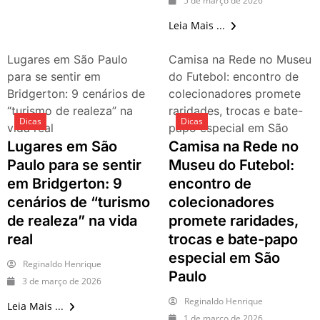
5 de março de 2026
Leia Mais ...
Lugares em São Paulo
Camisa na Rede no Museu
para se sentir em
do Futebol: encontro de
Bridgerton: 9 cenários de
colecionadores promete
“turismo de realeza” na
raridades, trocas e bate-
Dicas
Dicas
vida real
papo especial em São
Paulo
Lugares em São
Camisa na Rede no
Paulo para se sentir
Museu do Futebol:
em Bridgerton: 9
encontro de
cenários de “turismo
colecionadores
de realeza” na vida
promete raridades,
real
trocas e bate-papo
especial em São
Reginaldo Henrique
Paulo
3 de março de 2026
Reginaldo Henrique
Leia Mais ...
1 de março de 2026