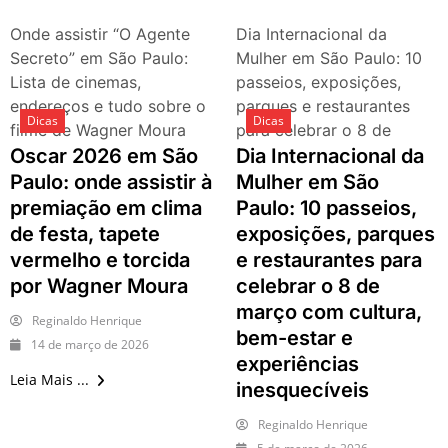
Onde assistir “O Agente
Dia Internacional da
Secreto” em São Paulo:
Mulher em São Paulo: 10
Lista de cinemas,
passeios, exposições,
endereços e tudo sobre o
parques e restaurantes
Dicas
Dicas
filme de Wagner Moura
para celebrar o 8 de
março com cultura, bem-
Oscar 2026 em São
Dia Internacional da
estar e experiências
Paulo: onde assistir à
Mulher em São
inesquecíveis
premiação em clima
Paulo: 10 passeios,
de festa, tapete
exposições, parques
vermelho e torcida
e restaurantes para
por Wagner Moura
celebrar o 8 de
março com cultura,
Reginaldo Henrique
bem-estar e
14 de março de 2026
experiências
Leia Mais ...
inesquecíveis
Reginaldo Henrique