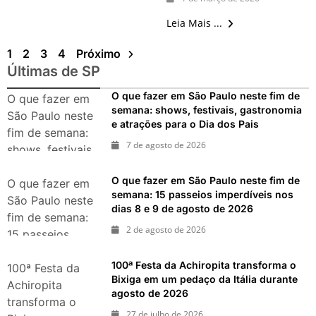
Leia Mais ...
1
2
3
4
Próximo
Últimas de SP
O que fazer em São Paulo neste fim de
O que fazer em
semana: shows, festivais, gastronomia
São Paulo neste
e atrações para o Dia dos Pais
fim de semana:
7 de agosto de 2026
shows, festivais,
gastronomia e
O que fazer em São Paulo neste fim de
atrações para o
O que fazer em
semana: 15 passeios imperdíveis nos
Dia dos Pais
São Paulo neste
dias 8 e 9 de agosto de 2026
fim de semana:
2 de agosto de 2026
15 passeios
imperdíveis nos
100ª Festa da Achiropita transforma o
dias 8 e 9 de
100ª Festa da
Bixiga em um pedaço da Itália durante
agosto de 2026
Achiropita
agosto de 2026
transforma o
27 de julho de 2026