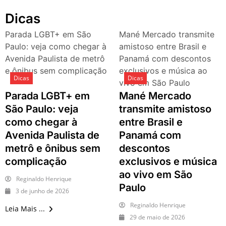
festivais, gastronomia e
Dicas
atrações para o Dia dos Pais
O que fazer em São Paulo
Parada LGBT+ em São
Mané Mercado transmite
neste fim de semana: 15
Paulo: veja como chegar à
amistoso entre Brasil e
passeios imperdíveis nos
Avenida Paulista de metrô
Panamá com descontos
dias 8 e 9 de agosto de 2026
e ônibus sem complicação
exclusivos e música ao
100ª Festa da Achiropita
Dicas
Dicas
vivo em São Paulo
transforma o Bixiga em um
Parada LGBT+ em
Mané Mercado
pedaço da Itália durante
agosto de 2026
São Paulo: veja
transmite amistoso
O que fazer em São Paulo
como chegar à
entre Brasil e
em agosto de 2026: festas
Avenida Paulista de
Panamá com
italianas, eventos,
metrô e ônibus sem
descontos
exposições, parques e
complicação
exclusivos e música
passeios imperdíveis
O que fazer em São Paulo
ao vivo em São
Reginaldo Henrique
nos dias 25 e 26 de julho:
Paulo
3 de junho de 2026
festas, shows, exposições e
passeios imperdíveis
Reginaldo Henrique
Leia Mais ...
O que fazer em São Paulo
29 de maio de 2026