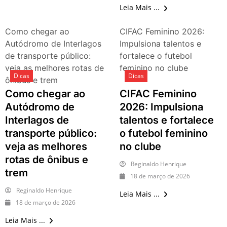
Leia Mais ...
Como chegar ao
CIFAC Feminino 2026:
Autódromo de Interlagos
Impulsiona talentos e
de transporte público:
fortalece o futebol
veja as melhores rotas de
feminino no clube
Dicas
Dicas
ônibus e trem
Como chegar ao
CIFAC Feminino
Autódromo de
2026: Impulsiona
Interlagos de
talentos e fortalece
transporte público:
o futebol feminino
veja as melhores
no clube
rotas de ônibus e
Reginaldo Henrique
trem
18 de março de 2026
Reginaldo Henrique
Leia Mais ...
18 de março de 2026
Leia Mais ...