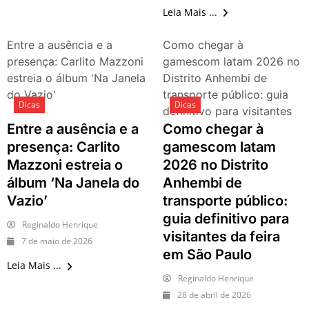
nos dias 18 e 19 de julho de
Leia Mais ...
2026: festas julinas, shows,
Copa do Mundo, exposições
e passeios imperdíveis
Entre a ausência e a
Como chegar à
presença: Carlito Mazzoni
gamescom latam 2026 no
estreia o álbum 'Na Janela
Distrito Anhembi de
do Vazio'
transporte público: guia
Dicas
Dicas
definitivo para visitantes
da feira em São Paulo
Entre a ausência e a
Como chegar à
presença: Carlito
gamescom latam
Mazzoni estreia o
2026 no Distrito
álbum ‘Na Janela do
Anhembi de
Vazio’
transporte público:
guia definitivo para
Reginaldo Henrique
visitantes da feira
7 de maio de 2026
em São Paulo
Leia Mais ...
Reginaldo Henrique
28 de abril de 2026