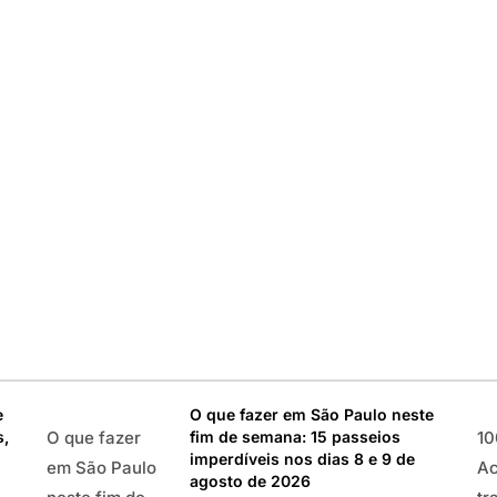
osto de 2026:
ições, parques e
e
O que fazer em São Paulo neste
s,
fim de semana: 15 passeios
O que fazer
10
stas italianas, eventos,
imperdíveis nos dias 8 e 9 de
em São Paulo
Ac
agosto de 2026