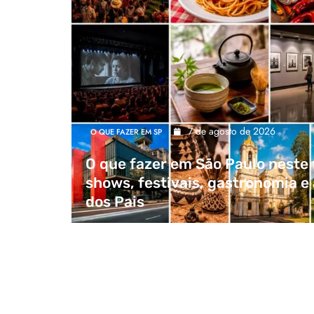
7 de agosto de 2026
O QUE FAZER EM SP
O que fazer em São Paulo neste
shows, festivais, gastronomia e 
dos Pais
O que fazer em São Paulo neste fim de semana: 
gastronomia e atrações para o Dia dos Pais