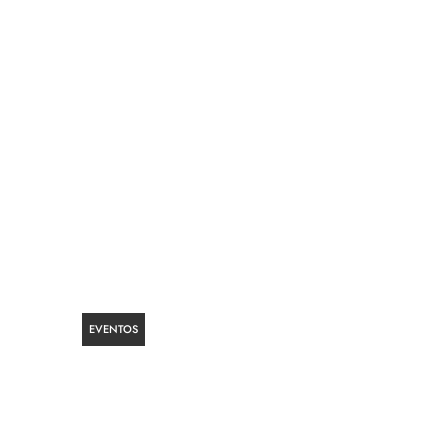
EVENTOS
30ª Parada LGBT+ de São
Paulo promete ocupar a
s
Avenida Paulista com ato