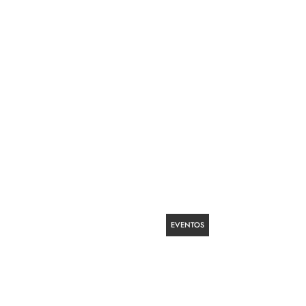
fim de semana: 15
e 9 de agosto de
EVENTOS
47ª edição do Tanabata
Matsuri transforma a
Liberdade no Festival da