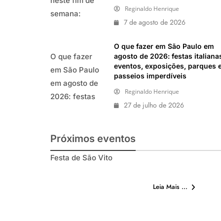
neste fim de
Reginaldo Henrique
semana:
7 de agosto de 2026
shows,
festivais,
O que fazer em São Paulo em
gastronomia e
agosto de 2026: festas italiana
O que fazer
eventos, exposições, parques 
atrações para
em São Paulo
passeios imperdíveis
o Dia dos Pais
em agosto de
Reginaldo Henrique
2026: festas
27 de julho de 2026
italianas,
eventos,
exposições,
Próximos eventos
parques e
Festa de São Vito
passeios
Festa de São Vito
imperdíveis
Leia Mais ...