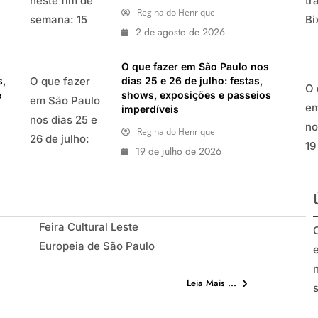
neste fim de
tr
Reginaldo Henrique
semana: 15
Bi
2 de agosto de 2026
passeios
pe
imperdíveis
It
O que fazer em São Paulo nos
nos dias 8 e 9
ag
s,
dias 25 e 26 de julho: festas,
O que fazer
O 
e
shows, exposições e passeios
de agosto de
2
em São Paulo
em
imperdíveis
2026
nos dias 25 e
no
Reginaldo Henrique
26 de julho:
19
19 de julho de 2026
festas, shows,
20
exposições e
ju
passeios
Co
imperdíveis
M
Feira Cultural Leste
Feira Cultural Leste
ex
Europeia de São Paulo
Europeia de São Paulo
2026
pa
im
Leia Mais ...