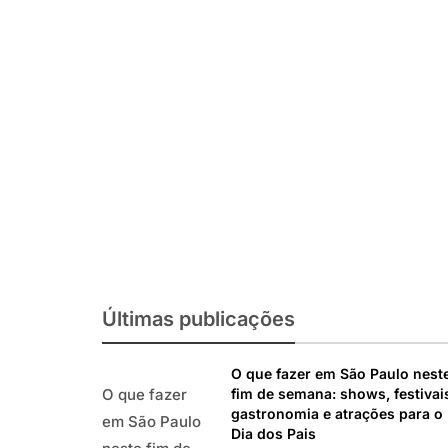
agosto de 2026
27 de julho de 2026
O QUE FAZER EM SP
O que fazer em São Paulo em ag
festas italianas, eventos, expos
passeios imperdíveis
Últimas publicações
O que fazer em São Paulo nest
fim de semana: shows, festivai
O que fazer
O que fazer em São Paulo em agosto de 2026: fe
gastronomia e atrações para o
em São Paulo
Dia dos Pais
exposições, parques e passeios imperdíveis