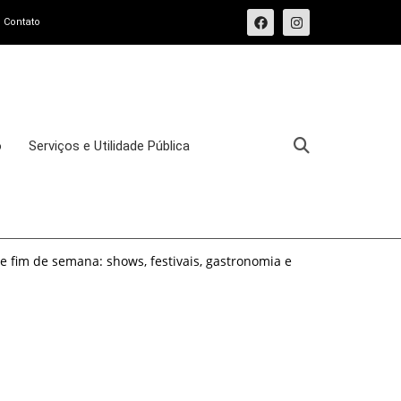
Contato
o
Serviços e Utilidade Pública
e fim de semana: shows, festivais, gastronomia e
e fim de semana: 15 passeios imperdíveis nos dias
sforma o Bixiga em um pedaço da Itália durante
osto de 2026: festas italianas, eventos,
s imperdíveis