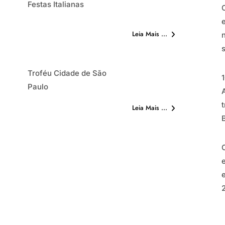
Festas Italianas
f
hora
Festas Italianas
Leia Mais ...
Troféu Cidade de São
Troféu Cidade de São
Paulo
Paulo
Leia Mais ...
I
i