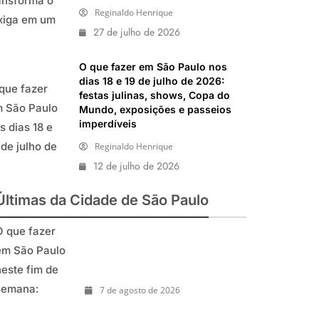
ansforma o
Reginaldo Henrique
xiga em um
27 de julho de 2026
daço da
ália durante
O que fazer em São Paulo nos
osto de
dias 18 e 19 de julho de 2026:
que fazer
festas julinas, shows, Copa do
026
 São Paulo
Mundo, exposições e passeios
imperdíveis
s dias 18 e
 de julho de
Reginaldo Henrique
12 de julho de 2026
26: festas
linas, shows,
Últimas da Cidade de São Paulo
pa do
undo,
O que fazer em São Paulo neste
O que fazer
fim de semana: shows, festivais,
posições e
em São Paulo
gastronomia e atrações para o
sseios
Dia dos Pais
neste fim de
perdíveis
semana:
7 de agosto de 2026
shows,