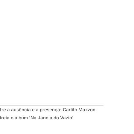
exposições,
parques e
passeios
imperdíveis
tre a ausência e a presença: Carlito Mazzoni
treia o álbum 'Na Janela do Vazio'