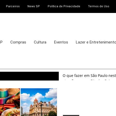
Parceiros
News SP
Política de Privacidade
Termos de Uso
SP
Compras
Cultura
Eventos
Lazer e Entreteniment
O que fazer em São Paulo nest
atrações para o Dia dos Pais
O que fazer em São Paulo nest
8 e 9 de agosto de 2026
100ª Festa da Achiropita tran
agosto de 2026
O que fazer em São Paulo em ag
exposições, parques e passeio