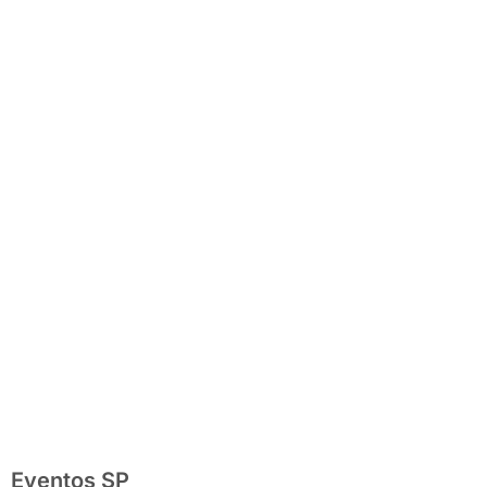
completo com
festas julinas,
exposições,
shows, parques,
gastronomia,
automobilismo e
lazer para toda
a família
Eventos SP