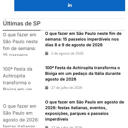
Últimas de SP
O que fazer em São Paulo neste fim de
O que fazer em
semana: 15 passeios imperdíveis nos
São Paulo neste
dias 8 e 9 de agosto de 2026
fim de semana:
2 de agosto de 2026
15 passeios
imperdíveis nos
100ª Festa da Achiropita transforma o
dias 8 e 9 de
100ª Festa da
Bixiga em um pedaço da Itália durante
agosto de 2026
Achiropita
agosto de 2026
transforma o
27 de julho de 2026
Bixiga em um
pedaço da Itália
O que fazer em São Paulo em agosto de
durante agosto
O que fazer em
2026: festas italianas, eventos,
de 2026
São Paulo em
exposições, parques e passeios
imperdíveis
agosto de 2026:
festas italianas,
27 de julho de 2026