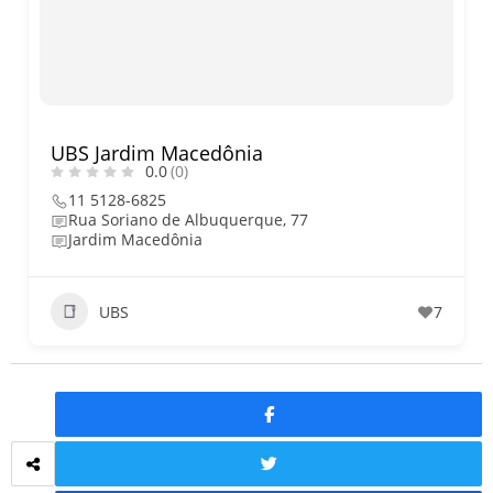
O que fazer em São Paulo no
final de semana de 11 e 12
de julho: guia completo com
festas julinas, exposições,
shows, parques,
gastronomia, automobilismo
e lazer para toda a família
UBS Jardim Macedônia
0.0
(0)
11 5128-6825
Rua Soriano de Albuquerque, 77
Jardim Macedônia
UBS
7