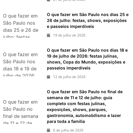
eventos,
exposições,
O que fazer em São Paulo nos dias 25 e
O que fazer em
parques e
26 de julho: festas, shows, exposições
São Paulo nos
e passeios imperdíveis
passeios
dias 25 e 26 de
imperdíveis
19 de julho de 2026
julho: festas,
shows,
O que fazer em São Paulo nos dias 18 e
exposições e
O que fazer em
19 de julho de 2026: festas julinas,
passeios
São Paulo nos
shows, Copa do Mundo, exposições e
imperdíveis
passeios imperdíveis
dias 18 e 19 de
julho de 2026:
12 de julho de 2026
festas julinas,
shows, Copa do
O que fazer em São Paulo no final de
Mundo,
semana de 11 e 12 de julho: guia
O que fazer em
completo com festas julinas,
exposições e
São Paulo no
exposições, shows, parques,
passeios
gastronomia, automobilismo e lazer
final de semana
imperdíveis
para toda a família
de 11 e 12 de
julho: guia
6 de julho de 2026