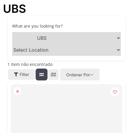
UBS
passeios imperdíveis nos
dias 8 e 9 de agosto de 2026
100ª Festa da Achiropita
transforma o Bixiga em um
What are you looking for?
pedaço da Itália durante
agosto de 2026
O que fazer em São Paulo
em agosto de 2026: festas
italianas, eventos,
exposições, parques e
1
Item não encontrado
passeios imperdíveis
Filter
Ordenar Por
O que fazer em São Paulo
nos dias 25 e 26 de julho:
festas, shows, exposições e
passeios imperdíveis
O que fazer em São Paulo
nos dias 18 e 19 de julho de
2026: festas julinas, shows,
Copa do Mundo, exposições
e passeios imperdíveis