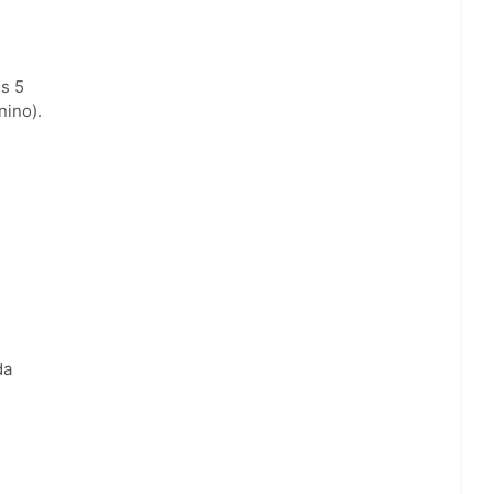
s 5
nino).
da