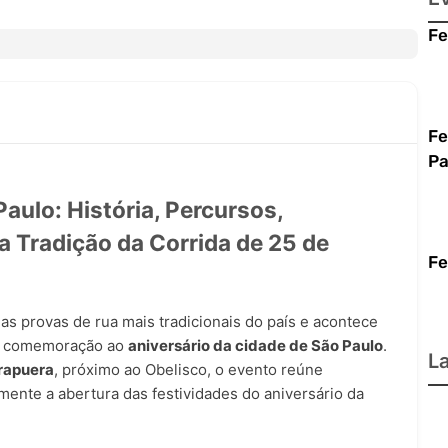
i
1
Fe
j
c
e
Fe
Pa
ga
aulo: História, Percursos,
au
a Tradição da Corrida de 25 de
e 
Fe
s provas de rua mais tradicionais do país e acontece
m comemoração ao
aniversário da cidade de São Paulo
.
L
irapuera
, próximo ao Obelisco, o evento reúne
mente a abertura das festividades do aniversário da