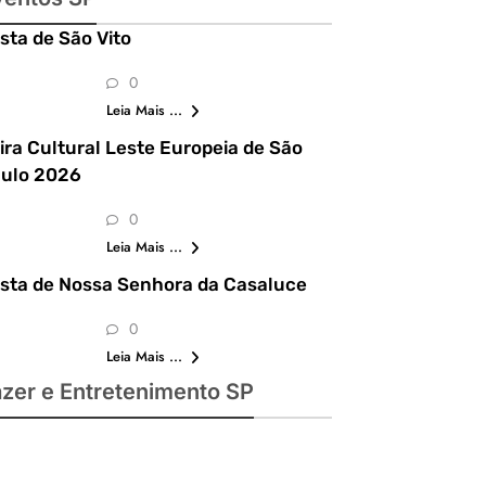
mperdíveis
1 e 12 de
sta de São Vito
ulho: guia
completo
0
om festas
Leia Mais ...
julinas,
xposições,
ira Cultural Leste Europeia de São
shows,
ulo 2026
parques,
0
stronomia,
Leia Mais ...
tomobilismo
lazer para
sta de Nossa Senhora da Casaluce
toda a
família
0
Leia Mais ...
azer e Entretenimento SP