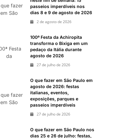
neste fim de semana: 15
 que fazer
ias 18 e 19 de julho de 2026: festas julinas, shows,
passeios imperdíveis nos
passeios imperdíveis
dias 8 e 9 de agosto de 2026
em São
inal de semana de 11 e 12 de julho: guia completo
aulo neste
2 de agosto de 2026
, shows, parques, gastronomia, automobilismo e
fim de
emana: 15
100ª Festa da Achiropita
passeios
transforma o Bixiga em um
00ª Festa
pedaço da Itália durante
mperdíveis
agosto de 2026
da
s dias 8 e
chiropita
de agosto
27 de julho de 2026
ransforma
de 2026
 Bixiga em
O que fazer em São Paulo em
m pedaço
agosto de 2026: festas
italianas, eventos,
da Itália
 que fazer
exposições, parques e
durante
em São
passeios imperdíveis
gosto de
Paulo em
27 de julho de 2026
2026
gosto de
26: festas
O que fazer em São Paulo nos
italianas,
dias 25 e 26 de julho: festas,