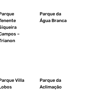
Parque
Parque da
Tenente
Água Branca
Siqueira
Campos –
Trianon
Parque Villa
Parque da
Lobos
Aclimação