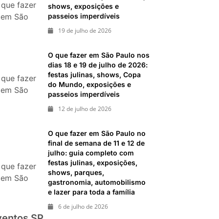
eventos,
 que fazer
shows, exposições e
xposições,
passeios imperdíveis
em São
arques e
Paulo nos
19 de julho de 2026
passeios
as 25 e 26
mperdíveis
de julho:
O que fazer em São Paulo nos
festas,
dias 18 e 19 de julho de 2026:
festas julinas, shows, Copa
shows,
 que fazer
do Mundo, exposições e
xposições
em São
passeios imperdíveis
 passeios
Paulo nos
12 de julho de 2026
mperdíveis
as 18 e 19
e julho de
O que fazer em São Paulo no
26: festas
final de semana de 11 e 12 de
julinas,
julho: guia completo com
shows,
festas julinas, exposições,
 que fazer
Copa do
shows, parques,
em São
gastronomia, automobilismo
Mundo,
Paulo no
e lazer para toda a família
xposições
final de
6 de julho de 2026
 passeios
emana de
ventos SP