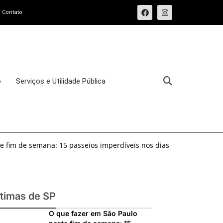
Contato
o
Serviços e Utilidade Pública
e fim de semana: 15 passeios imperdíveis nos dias
sforma o Bixiga em um pedaço da Itália durante
osto de 2026: festas italianas, eventos,
ltimas de SP
s imperdíveis
ias 25 e 26 de julho: festas, shows, exposições e
O que fazer em São Paulo