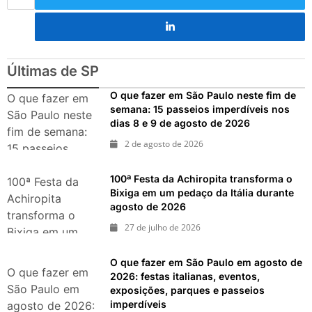
Últimas de SP
O que fazer em São Paulo neste fim de
O que fazer em
semana: 15 passeios imperdíveis nos
São Paulo neste
dias 8 e 9 de agosto de 2026
fim de semana:
2 de agosto de 2026
15 passeios
imperdíveis nos
100ª Festa da Achiropita transforma o
dias 8 e 9 de
100ª Festa da
Bixiga em um pedaço da Itália durante
agosto de 2026
Achiropita
agosto de 2026
transforma o
27 de julho de 2026
Bixiga em um
pedaço da Itália
O que fazer em São Paulo em agosto de
durante agosto
O que fazer em
2026: festas italianas, eventos,
de 2026
São Paulo em
exposições, parques e passeios
imperdíveis
agosto de 2026: