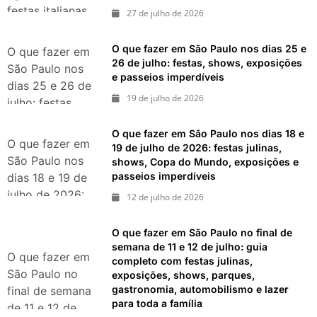
festas italianas,
27 de julho de 2026
eventos,
exposições,
O que fazer em São Paulo nos dias 25 e
O que fazer em
parques e
26 de julho: festas, shows, exposições
São Paulo nos
e passeios imperdíveis
passeios
dias 25 e 26 de
imperdíveis
19 de julho de 2026
julho: festas,
shows,
O que fazer em São Paulo nos dias 18 e
exposições e
O que fazer em
19 de julho de 2026: festas julinas,
passeios
São Paulo nos
shows, Copa do Mundo, exposições e
imperdíveis
passeios imperdíveis
dias 18 e 19 de
julho de 2026:
12 de julho de 2026
festas julinas,
shows, Copa do
O que fazer em São Paulo no final de
Mundo,
semana de 11 e 12 de julho: guia
O que fazer em
completo com festas julinas,
exposições e
São Paulo no
exposições, shows, parques,
passeios
gastronomia, automobilismo e lazer
final de semana
imperdíveis
para toda a família
de 11 e 12 de