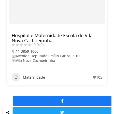
O que fazer em São Paulo no
final de semana de 11 e 12
de julho: guia completo com
festas julinas, exposições,
shows, parques,
gastronomia, automobilismo
e lazer para toda a família
Hospital e Maternidade Escola de Vila
Nova Cachoeirinha
0.0
(0)
11 3859-1000
Avenida Deputado Emílio Carlos, 3.100
Vila Nova Cachoeirinha
Maternidade
105