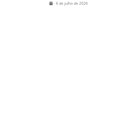
julho: guia
6 de julho de 2026
completo com
festas julinas,
exposições,
shows, parques,
gastronomia,
automobilismo e
lazer para toda
a família