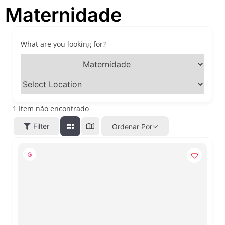
Maternidade
passeios imperdíveis nos
dias 8 e 9 de agosto de 2026
100ª Festa da Achiropita
transforma o Bixiga em um
What are you looking for?
pedaço da Itália durante
agosto de 2026
O que fazer em São Paulo
em agosto de 2026: festas
italianas, eventos,
exposições, parques e
1
Item não encontrado
passeios imperdíveis
Filter
Ordenar Por
O que fazer em São Paulo
nos dias 25 e 26 de julho:
festas, shows, exposições e
passeios imperdíveis
O que fazer em São Paulo
nos dias 18 e 19 de julho de
2026: festas julinas, shows,
Copa do Mundo, exposições
e passeios imperdíveis