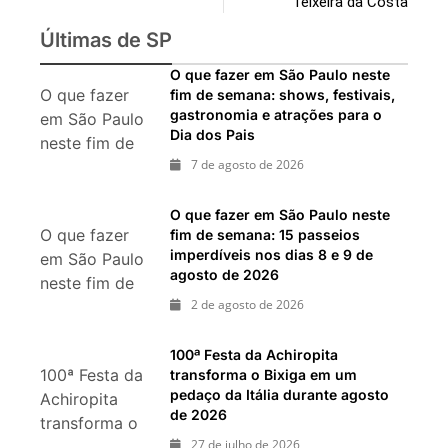
Teixeira da Costa
Últimas de SP
O que fazer em São Paulo neste
O que fazer
fim de semana: shows, festivais,
gastronomia e atrações para o
em São Paulo
Dia dos Pais
neste fim de
7 de agosto de 2026
semana:
shows,
festivais,
O que fazer em São Paulo neste
O que fazer
fim de semana: 15 passeios
gastronomia e
imperdíveis nos dias 8 e 9 de
em São Paulo
atrações para
agosto de 2026
neste fim de
o Dia dos Pais
2 de agosto de 2026
semana: 15
passeios
imperdíveis
100ª Festa da Achiropita
100ª Festa da
transforma o Bixiga em um
nos dias 8 e 9
pedaço da Itália durante agosto
Achiropita
de agosto de
de 2026
transforma o
2026
27 de julho de 2026
Bixiga em um