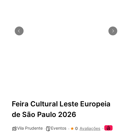
nos dias 18 e 19 de julho de
2026: festas julinas, shows,
Copa do Mundo, exposições
e passeios imperdíveis
Feira Cultural Leste Europeia
de São Paulo 2026
Vila Prudente
Eventos
0
Avaliações