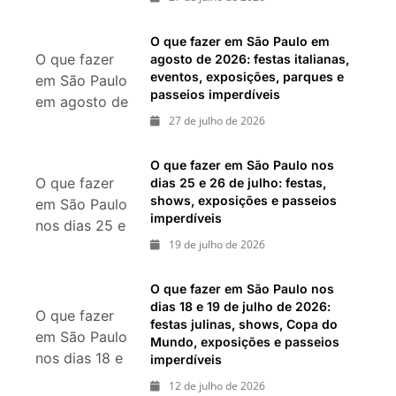
pedaço da
Itália durante
O que fazer em São Paulo em
O que fazer
agosto de 2026: festas italianas,
agosto de
eventos, exposições, parques e
em São Paulo
2026
passeios imperdíveis
em agosto de
27 de julho de 2026
2026: festas
italianas,
eventos,
O que fazer em São Paulo nos
O que fazer
dias 25 e 26 de julho: festas,
exposições,
shows, exposições e passeios
em São Paulo
parques e
imperdíveis
nos dias 25 e
passeios
19 de julho de 2026
26 de julho:
imperdíveis
festas, shows,
exposições e
O que fazer em São Paulo nos
dias 18 e 19 de julho de 2026:
passeios
O que fazer
festas julinas, shows, Copa do
imperdíveis
em São Paulo
Mundo, exposições e passeios
nos dias 18 e
imperdíveis
19 de julho de
12 de julho de 2026