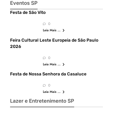
2026: festas
Eventos SP
julinas, shows,
Festa de São Vito
Copa do
Mundo,
0
exposições e
Leia Mais ...
passeios
imperdíveis
Feira Cultural Leste Europeia de São Paulo
2026
0
Leia Mais ...
Festa de Nossa Senhora da Casaluce
0
Leia Mais ...
Lazer e Entretenimento SP