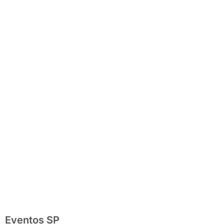
completo com
festas julinas,
exposições,
shows, parques,
gastronomia,
automobilismo e
lazer para toda
a família
Eventos SP