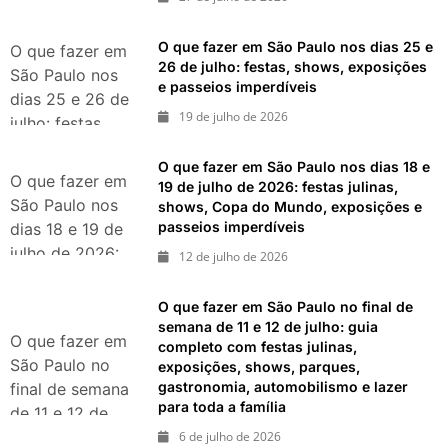
eventos,
exposições,
O que fazer em São Paulo nos dias 25 e
O que fazer em
parques e
26 de julho: festas, shows, exposições
São Paulo nos
e passeios imperdíveis
passeios
dias 25 e 26 de
imperdíveis
19 de julho de 2026
julho: festas,
shows,
O que fazer em São Paulo nos dias 18 e
exposições e
O que fazer em
19 de julho de 2026: festas julinas,
passeios
São Paulo nos
shows, Copa do Mundo, exposições e
imperdíveis
passeios imperdíveis
dias 18 e 19 de
julho de 2026:
12 de julho de 2026
festas julinas,
shows, Copa do
O que fazer em São Paulo no final de
Mundo,
semana de 11 e 12 de julho: guia
O que fazer em
completo com festas julinas,
exposições e
São Paulo no
exposições, shows, parques,
passeios
gastronomia, automobilismo e lazer
final de semana
imperdíveis
para toda a família
de 11 e 12 de
julho: guia
6 de julho de 2026