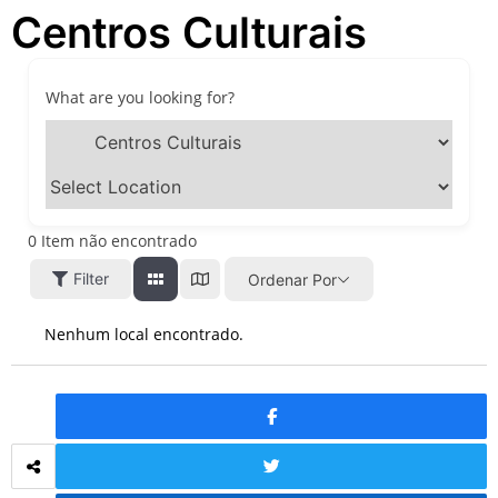
Centros Culturais
passeios imperdíveis nos
dias 8 e 9 de agosto de 2026
100ª Festa da Achiropita
transforma o Bixiga em um
What are you looking for?
pedaço da Itália durante
agosto de 2026
O que fazer em São Paulo
em agosto de 2026: festas
italianas, eventos,
exposições, parques e
0
Item não encontrado
passeios imperdíveis
Filter
Ordenar Por
O que fazer em São Paulo
nos dias 25 e 26 de julho:
festas, shows, exposições e
Nenhum local encontrado.
passeios imperdíveis
O que fazer em São Paulo
nos dias 18 e 19 de julho de
2026: festas julinas, shows,
Copa do Mundo, exposições
e passeios imperdíveis