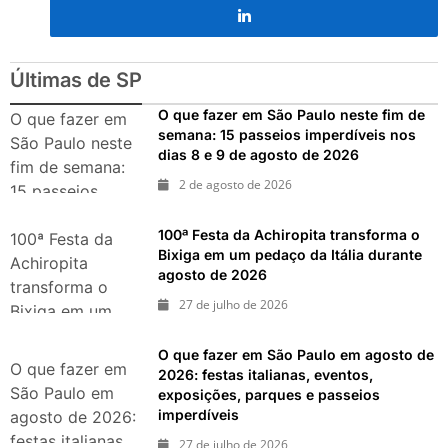
O que fazer em São Paulo no
final de semana de 11 e 12
de julho: guia completo com
festas julinas, exposições,
Últimas de SP
shows, parques,
gastronomia, automobilismo
O que fazer em São Paulo neste fim de
O que fazer em
e lazer para toda a família
semana: 15 passeios imperdíveis nos
São Paulo neste
dias 8 e 9 de agosto de 2026
fim de semana:
2 de agosto de 2026
15 passeios
imperdíveis nos
100ª Festa da Achiropita transforma o
dias 8 e 9 de
100ª Festa da
Bixiga em um pedaço da Itália durante
agosto de 2026
Achiropita
agosto de 2026
transforma o
27 de julho de 2026
Bixiga em um
pedaço da Itália
O que fazer em São Paulo em agosto de
durante agosto
O que fazer em
2026: festas italianas, eventos,
de 2026
São Paulo em
exposições, parques e passeios
imperdíveis
agosto de 2026:
festas italianas,
27 de julho de 2026