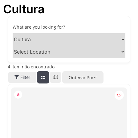
Cultura
festivais, gastronomia e
atrações para o Dia dos Pais
O que fazer em São Paulo
neste fim de semana: 15
What are you looking for?
passeios imperdíveis nos
dias 8 e 9 de agosto de 2026
100ª Festa da Achiropita
transforma o Bixiga em um
pedaço da Itália durante
agosto de 2026
4
Item não encontrado
O que fazer em São Paulo
Filter
Ordenar Por
em agosto de 2026: festas
italianas, eventos,
exposições, parques e
passeios imperdíveis
O que fazer em São Paulo
nos dias 25 e 26 de julho:
festas, shows, exposições e
passeios imperdíveis
O que fazer em São Paulo