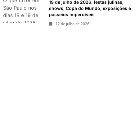
O que fazer em
19 de julho de 2026: festas julinas,
passeios
São Paulo nos
shows, Copa do Mundo, exposições e
imperdíveis
passeios imperdíveis
dias 18 e 19 de
julho de 2026:
12 de julho de 2026
festas julinas,
shows, Copa do
Mundo,
exposições e
passeios
imperdíveis