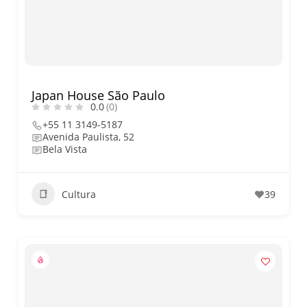
nos dias 18 e 19 de julho de
2026: festas julinas, shows,
Copa do Mundo, exposições
e passeios imperdíveis
Japan House São Paulo
0.0
(0)
+55 11 3149-5187
Avenida Paulista, 52
Bela Vista
Cultura
39