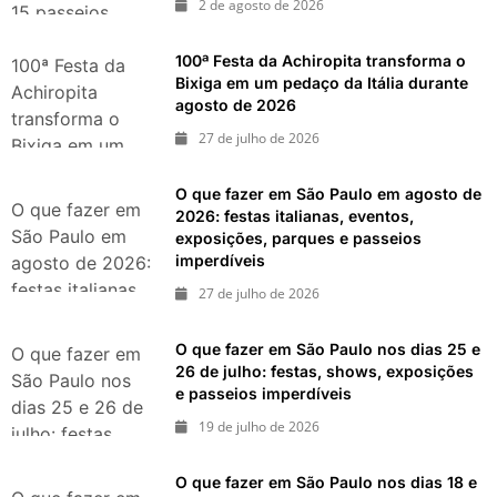
2 de agosto de 2026
15 passeios
imperdíveis nos
100ª Festa da Achiropita transforma o
dias 8 e 9 de
100ª Festa da
Bixiga em um pedaço da Itália durante
agosto de 2026
Achiropita
agosto de 2026
transforma o
27 de julho de 2026
Bixiga em um
pedaço da Itália
O que fazer em São Paulo em agosto de
durante agosto
O que fazer em
2026: festas italianas, eventos,
de 2026
São Paulo em
exposições, parques e passeios
imperdíveis
agosto de 2026:
festas italianas,
27 de julho de 2026
eventos,
exposições,
O que fazer em São Paulo nos dias 25 e
O que fazer em
parques e
26 de julho: festas, shows, exposições
São Paulo nos
e passeios imperdíveis
passeios
dias 25 e 26 de
imperdíveis
19 de julho de 2026
julho: festas,
shows,
O que fazer em São Paulo nos dias 18 e
exposições e