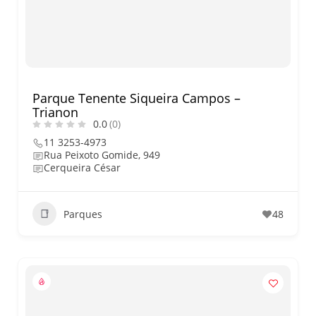
O que fazer em São Paulo no
final de semana de 11 e 12
de julho: guia completo com
festas julinas, exposições,
shows, parques,
gastronomia, automobilismo
e lazer para toda a família
Parque Tenente Siqueira Campos –
Trianon
0.0
(0)
11 3253-4973
Rua Peixoto Gomide, 949
Cerqueira César
Parques
48