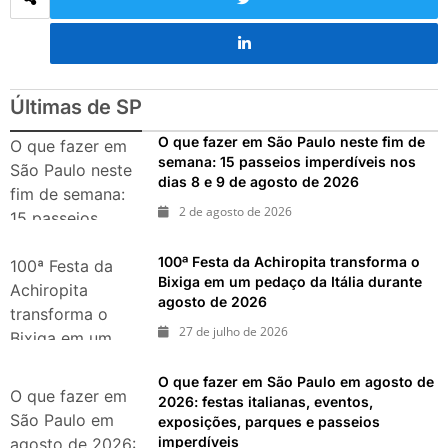
Últimas de SP
O que fazer em São Paulo neste fim de
O que fazer em
semana: 15 passeios imperdíveis nos
São Paulo neste
dias 8 e 9 de agosto de 2026
fim de semana:
2 de agosto de 2026
15 passeios
imperdíveis nos
100ª Festa da Achiropita transforma o
dias 8 e 9 de
100ª Festa da
Bixiga em um pedaço da Itália durante
agosto de 2026
Achiropita
agosto de 2026
transforma o
27 de julho de 2026
Bixiga em um
pedaço da Itália
O que fazer em São Paulo em agosto de
durante agosto
O que fazer em
2026: festas italianas, eventos,
de 2026
São Paulo em
exposições, parques e passeios
imperdíveis
agosto de 2026: