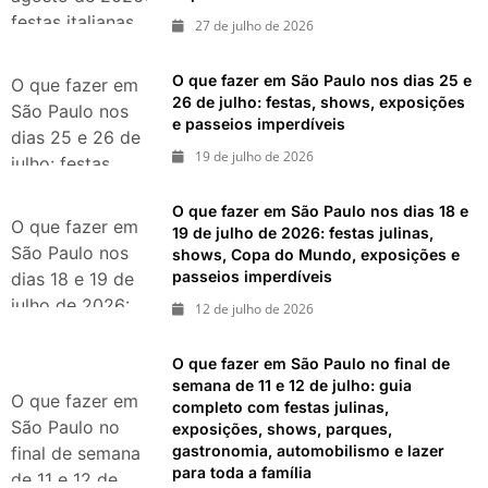
festas italianas,
27 de julho de 2026
eventos,
exposições,
O que fazer em São Paulo nos dias 25 e
O que fazer em
parques e
26 de julho: festas, shows, exposições
São Paulo nos
e passeios imperdíveis
passeios
dias 25 e 26 de
imperdíveis
19 de julho de 2026
julho: festas,
shows,
O que fazer em São Paulo nos dias 18 e
exposições e
O que fazer em
19 de julho de 2026: festas julinas,
passeios
São Paulo nos
shows, Copa do Mundo, exposições e
imperdíveis
passeios imperdíveis
dias 18 e 19 de
julho de 2026:
12 de julho de 2026
festas julinas,
shows, Copa do
O que fazer em São Paulo no final de
Mundo,
semana de 11 e 12 de julho: guia
O que fazer em
completo com festas julinas,
exposições e
São Paulo no
exposições, shows, parques,
passeios
gastronomia, automobilismo e lazer
final de semana
imperdíveis
para toda a família
de 11 e 12 de