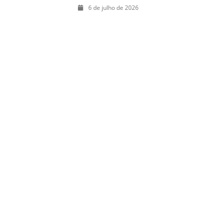
julho: guia
6 de julho de 2026
completo com
festas julinas,
exposições,
shows, parques,
gastronomia,
automobilismo e
lazer para toda
a família