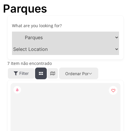
Parques
passeios imperdíveis nos
dias 8 e 9 de agosto de 2026
100ª Festa da Achiropita
transforma o Bixiga em um
What are you looking for?
pedaço da Itália durante
agosto de 2026
O que fazer em São Paulo
em agosto de 2026: festas
italianas, eventos,
exposições, parques e
7
Item não encontrado
passeios imperdíveis
Filter
Ordenar Por
O que fazer em São Paulo
nos dias 25 e 26 de julho:
festas, shows, exposições e
passeios imperdíveis
O que fazer em São Paulo
nos dias 18 e 19 de julho de
2026: festas julinas, shows,
Copa do Mundo, exposições
e passeios imperdíveis