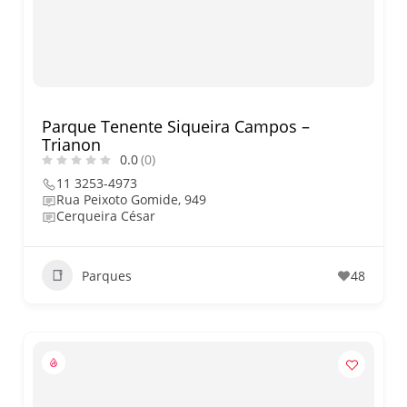
O que fazer em São Paulo no
final de semana de 11 e 12
de julho: guia completo com
festas julinas, exposições,
shows, parques,
gastronomia, automobilismo
e lazer para toda a família
Parque Tenente Siqueira Campos –
Trianon
0.0
(0)
11 3253-4973
Rua Peixoto Gomide, 949
Cerqueira César
Parques
48