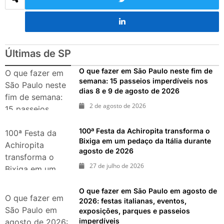
Últimas de SP
O que fazer em São Paulo neste fim de
O que fazer em
semana: 15 passeios imperdíveis nos
São Paulo neste
dias 8 e 9 de agosto de 2026
fim de semana:
2 de agosto de 2026
15 passeios
imperdíveis nos
100ª Festa da Achiropita transforma o
dias 8 e 9 de
100ª Festa da
Bixiga em um pedaço da Itália durante
agosto de 2026
Achiropita
agosto de 2026
transforma o
27 de julho de 2026
Bixiga em um
pedaço da Itália
O que fazer em São Paulo em agosto de
durante agosto
O que fazer em
2026: festas italianas, eventos,
de 2026
São Paulo em
exposições, parques e passeios
imperdíveis
agosto de 2026: