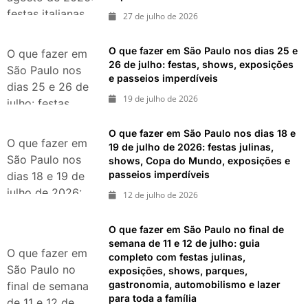
festas italianas,
27 de julho de 2026
eventos,
exposições,
O que fazer em São Paulo nos dias 25 e
O que fazer em
parques e
26 de julho: festas, shows, exposições
São Paulo nos
e passeios imperdíveis
passeios
dias 25 e 26 de
imperdíveis
19 de julho de 2026
julho: festas,
shows,
O que fazer em São Paulo nos dias 18 e
exposições e
O que fazer em
19 de julho de 2026: festas julinas,
passeios
São Paulo nos
shows, Copa do Mundo, exposições e
imperdíveis
passeios imperdíveis
dias 18 e 19 de
julho de 2026:
12 de julho de 2026
festas julinas,
shows, Copa do
O que fazer em São Paulo no final de
Mundo,
semana de 11 e 12 de julho: guia
O que fazer em
completo com festas julinas,
exposições e
São Paulo no
exposições, shows, parques,
passeios
gastronomia, automobilismo e lazer
final de semana
imperdíveis
para toda a família
de 11 e 12 de