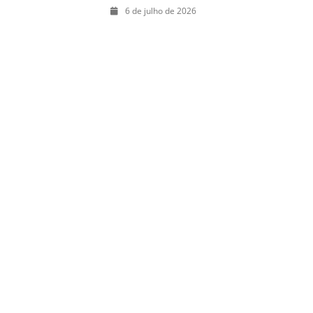
julho: guia
6 de julho de 2026
completo com
festas julinas,
exposições,
shows, parques,
gastronomia,
automobilismo e
lazer para toda
a família