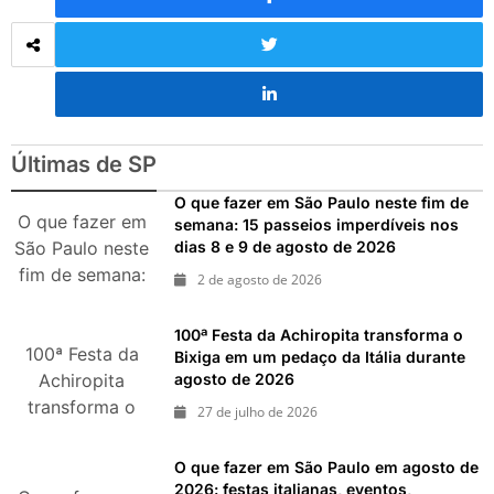
Últimas de SP
O que fazer em São Paulo neste fim de
O que fazer em
semana: 15 passeios imperdíveis nos
dias 8 e 9 de agosto de 2026
São Paulo neste
fim de semana:
2 de agosto de 2026
15 passeios
imperdíveis nos
100ª Festa da Achiropita transforma o
100ª Festa da
dias 8 e 9 de
Bixiga em um pedaço da Itália durante
agosto de 2026
agosto de 2026
Achiropita
transforma o
27 de julho de 2026
Bixiga em um
pedaço da Itália
O que fazer em São Paulo em agosto de
durante agosto
2026: festas italianas, eventos,