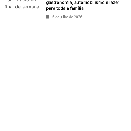
passeios
gastronomia, automobilismo e lazer
final de semana
para toda a família
imperdíveis
de 11 e 12 de
6 de julho de 2026
julho: guia
completo com
festas julinas,
exposições,
shows, parques,
gastronomia,
automobilismo e
lazer para toda
a família