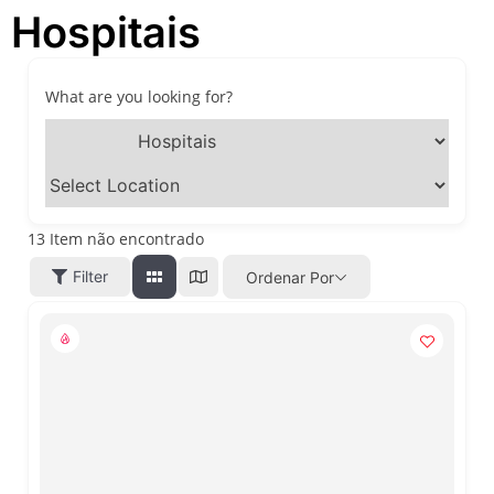
Hospitais
passeios imperdíveis nos
dias 8 e 9 de agosto de 2026
100ª Festa da Achiropita
transforma o Bixiga em um
What are you looking for?
pedaço da Itália durante
agosto de 2026
O que fazer em São Paulo
em agosto de 2026: festas
italianas, eventos,
exposições, parques e
13
Item não encontrado
passeios imperdíveis
Filter
Ordenar Por
O que fazer em São Paulo
nos dias 25 e 26 de julho:
festas, shows, exposições e
passeios imperdíveis
O que fazer em São Paulo
nos dias 18 e 19 de julho de
2026: festas julinas, shows,
Copa do Mundo, exposições
e passeios imperdíveis