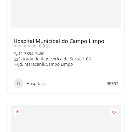
O que fazer em São Paulo no
final de semana de 11 e 12
de julho: guia completo com
festas julinas, exposições,
shows, parques,
gastronomia, automobilismo
e lazer para toda a família
Hospital Municipal do Campo Limpo
0.0
(0)
11 3394-7460
Estrada de Itapecerica da Serra, 1.661
Jd. Maracanã/Campo Limpo
Hospitais
392