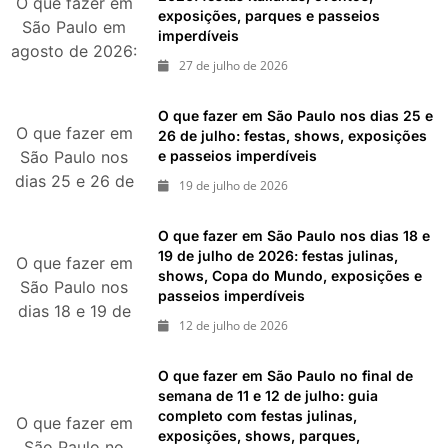
O que fazer em
exposições, parques e passeios
de 2026
São Paulo em
imperdíveis
agosto de 2026:
27 de julho de 2026
festas italianas,
eventos,
O que fazer em São Paulo nos dias 25 e
exposições,
O que fazer em
26 de julho: festas, shows, exposições
parques e
e passeios imperdíveis
São Paulo nos
passeios
dias 25 e 26 de
19 de julho de 2026
imperdíveis
julho: festas,
shows,
O que fazer em São Paulo nos dias 18 e
exposições e
19 de julho de 2026: festas julinas,
O que fazer em
shows, Copa do Mundo, exposições e
passeios
São Paulo nos
passeios imperdíveis
imperdíveis
dias 18 e 19 de
12 de julho de 2026
julho de 2026:
festas julinas,
O que fazer em São Paulo no final de
shows, Copa do
semana de 11 e 12 de julho: guia
Mundo,
completo com festas julinas,
O que fazer em
exposições e
exposições, shows, parques,
São Paulo no