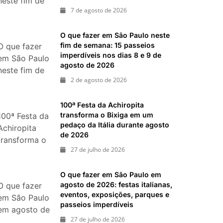
neste fim de
ias 25 e 26 de julho: festas, shows, exposições e
7 de agosto de 2026
semana:
shows,
ias 18 e 19 de julho de 2026: festas julinas, shows,
O que fazer em São Paulo neste
festivais,
passeios imperdíveis
fim de semana: 15 passeios
O que fazer
gastronomia
imperdíveis nos dias 8 e 9 de
em São Paulo
e atrações
agosto de 2026
neste fim de
para o Dia
2 de agosto de 2026
semana: 15
dos Pais
passeios
100ª Festa da Achiropita
imperdíveis
transforma o Bixiga em um
100ª Festa da
nos dias 8 e
pedaço da Itália durante agosto
Achiropita
9 de agosto
de 2026
transforma o
de 2026
27 de julho de 2026
Bixiga em um
pedaço da
O que fazer em São Paulo em
Itália durante
agosto de 2026: festas italianas,
O que fazer
agosto de
eventos, exposições, parques e
em São Paulo
2026
passeios imperdíveis
em agosto de
27 de julho de 2026
2026: festas