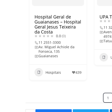
Hospital Geral de
UPA T
Guaianases – Hospital
Geral Jesus Teixeira
11 3
da Costa
Aven
0.0
(0)
4974
Tatu
11 2551-3300
Av. Miguel Achiole da
Fonseca, 135
Guaianases
Hospitais
439
1