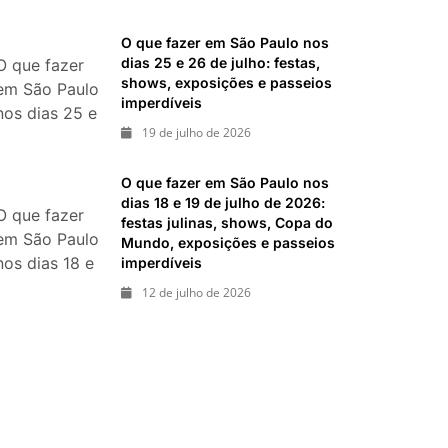
italianas,
O que fazer em São Paulo nos
eventos,
dias 25 e 26 de julho: festas,
O que fazer
exposições,
shows, exposições e passeios
em São Paulo
parques e
imperdíveis
nos dias 25 e
passeios
19 de julho de 2026
26 de julho:
imperdíveis
festas,
O que fazer em São Paulo nos
shows,
dias 18 e 19 de julho de 2026:
exposições e
O que fazer
festas julinas, shows, Copa do
passeios
em São Paulo
Mundo, exposições e passeios
imperdíveis
nos dias 18 e
imperdíveis
19 de julho
12 de julho de 2026
de 2026:
festas julinas,
shows, Copa
do Mundo,
exposições e
passeios