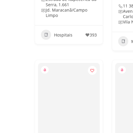
Serra, 1.661
11 3
Jd. Maracanã/Campo
Aven
Limpo
Carlo
Vila
Hospitais
393