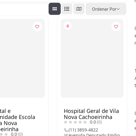
O que fazer em São Paulo nos d
Ordenar Por
passeios imperdíveis
O que fazer em São Paulo nos d
Copa do Mundo, exposições e 
tal e
Hospital Geral de Vila
nidade Escola
Nova Cachoeirinha
0.0
(0)
la Nova
eirinha
(11) 3859-4822
0.0
(0)
Avenida Deputado Emílio