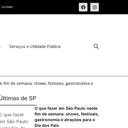
Contato
o
Serviços e Utilidade Pública
e fim de semana: shows, festivais, gastronomia e
e fim de semana: 15 passeios imperdíveis nos dias
Últimas de SP
sforma o Bixiga em um pedaço da Itália durante
O que fazer em São Paulo neste
fim de semana: shows, festivais,
O que fazer
gastronomia e atrações para o
osto de 2026: festas italianas, eventos,
em São Paulo
Dia dos Pais
s imperdíveis