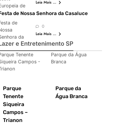
Leia Mais ...
Europeia de
São Paulo
Festa de Nossa Senhora da Casaluce
Festa de
0
Nossa
Leia Mais ...
Senhora da
Lazer e Entretenimento SP
Casaluce
Parque Tenente
Parque da Água
Siqueira Campos -
Branca
Trianon
Parque
Parque da
Tenente
Água Branca
Siqueira
Campos –
Trianon