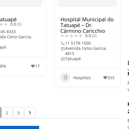
atuapé
Hospital Municipal do
0.0
(0)
Tatuapé – Dr.
Cármino Caricchio
245-8333
0.0
(0)
ida Celso Garcia,
11 5178-1500
apé
Avenida Celso Garcia,
4815
Tatuapé
UPA
17
Hospitais
553
2
3