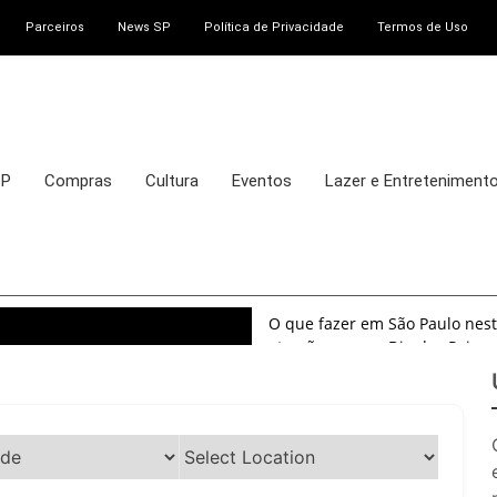
Parceiros
News SP
Política de Privacidade
Termos de Uso
SP
Compras
Cultura
Eventos
Lazer e Entreteniment
O que fazer em São Paulo nest
atrações para o Dia dos Pais
O que fazer em São Paulo nest
8 e 9 de agosto de 2026
100ª Festa da Achiropita tran
agosto de 2026
O que fazer em São Paulo em ag
exposições, parques e passeio