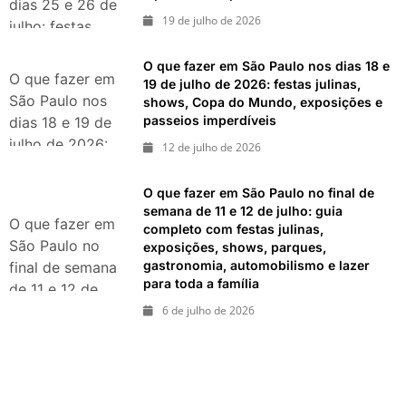
dias 25 e 26 de
imperdíveis
19 de julho de 2026
julho: festas,
shows,
O que fazer em São Paulo nos dias 18 e
exposições e
O que fazer em
19 de julho de 2026: festas julinas,
passeios
São Paulo nos
shows, Copa do Mundo, exposições e
imperdíveis
passeios imperdíveis
dias 18 e 19 de
julho de 2026:
12 de julho de 2026
festas julinas,
shows, Copa do
O que fazer em São Paulo no final de
Mundo,
semana de 11 e 12 de julho: guia
O que fazer em
completo com festas julinas,
exposições e
São Paulo no
exposições, shows, parques,
passeios
gastronomia, automobilismo e lazer
final de semana
imperdíveis
para toda a família
de 11 e 12 de
julho: guia
6 de julho de 2026
completo com
festas julinas,
exposições,
shows, parques,