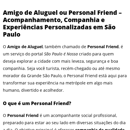
O que fazer em São Paulo no
final de semana de 11 e 12
Amigo de Aluguel ou Personal Friend –
de julho: guia completo com
Acompanhamento, Companhia e
festas julinas, exposições,
shows, parques,
Experiências Personalizadas em São
gastronomia, automobilismo
Paulo
e lazer para toda a família
O
Amigo de Aluguel
, também chamado de
Personal Friend
, é
um serviço do portal
São Paulo é Nossa
criado para quem
deseja explorar a cidade com mais leveza, segurança e boa
companhia. Seja você turista, recém-chegado ou até mesmo
morador da Grande São Paulo, o Personal Friend está aqui para
transformar sua experiência na metrópole em algo mais
humano, divertido e acolhedor.
O que é um Personal Friend?
O
Personal Friend
é um acompanhante social profissional,
preparado para estar ao seu lado em diversas situações do dia
a dia. O objetivo principal é oferecer
companhia de qualidade
,