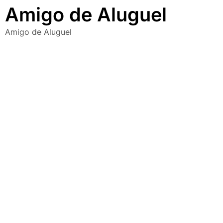
Amigo de Aluguel
passeios imperdíveis nos
dias 8 e 9 de agosto de 2026
Amigo de Aluguel
100ª Festa da Achiropita
transforma o Bixiga em um
pedaço da Itália durante
agosto de 2026
O que fazer em São Paulo
em agosto de 2026: festas
italianas, eventos,
exposições, parques e
passeios imperdíveis
O que fazer em São Paulo
nos dias 25 e 26 de julho:
festas, shows, exposições e
passeios imperdíveis
O que fazer em São Paulo
nos dias 18 e 19 de julho de
2026: festas julinas, shows,
Copa do Mundo, exposições
e passeios imperdíveis