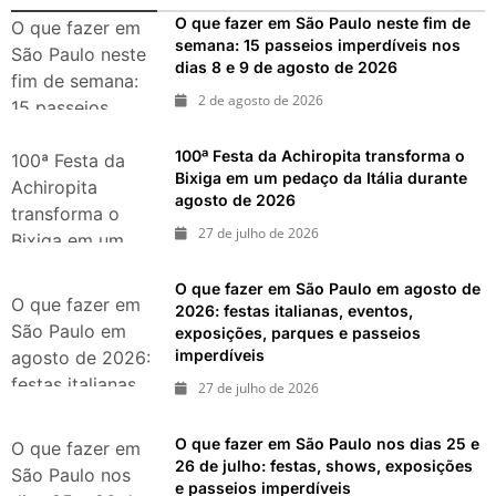
O que fazer em São Paulo neste fim de
O que fazer em
semana: 15 passeios imperdíveis nos
São Paulo neste
dias 8 e 9 de agosto de 2026
fim de semana:
2 de agosto de 2026
15 passeios
imperdíveis nos
100ª Festa da Achiropita transforma o
dias 8 e 9 de
100ª Festa da
Bixiga em um pedaço da Itália durante
agosto de 2026
Achiropita
agosto de 2026
transforma o
27 de julho de 2026
Bixiga em um
pedaço da Itália
O que fazer em São Paulo em agosto de
durante agosto
O que fazer em
2026: festas italianas, eventos,
de 2026
São Paulo em
exposições, parques e passeios
imperdíveis
agosto de 2026:
festas italianas,
27 de julho de 2026
eventos,
exposições,
O que fazer em São Paulo nos dias 25 e
O que fazer em
parques e
26 de julho: festas, shows, exposições
São Paulo nos
e passeios imperdíveis
passeios