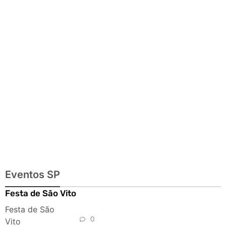
gastronomia,
automobilismo e
lazer para toda
a família
Eventos SP
Festa de São Vito
Festa de São
0
Vito