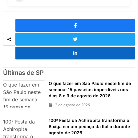
Últimas de SP
O que fazer em São Paulo neste fim de
O que fazer em
semana: 15 passeios imperdíveis nos
São Paulo neste
dias 8 e 9 de agosto de 2026
fim de semana:
2 de agosto de 2026
15 passeios
imperdíveis nos
100ª Festa da Achiropita transforma o
dias 8 e 9 de
100ª Festa da
Bixiga em um pedaço da Itália durante
agosto de 2026
Achiropita
agosto de 2026
transforma o