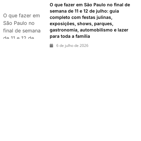
shows, Copa do
O que fazer em São Paulo no final de
Mundo,
semana de 11 e 12 de julho: guia
O que fazer em
completo com festas julinas,
exposições e
São Paulo no
exposições, shows, parques,
passeios
gastronomia, automobilismo e lazer
final de semana
imperdíveis
para toda a família
de 11 e 12 de
julho: guia
6 de julho de 2026
completo com
festas julinas,
exposições,
shows, parques,
gastronomia,
automobilismo e
lazer para toda
a família