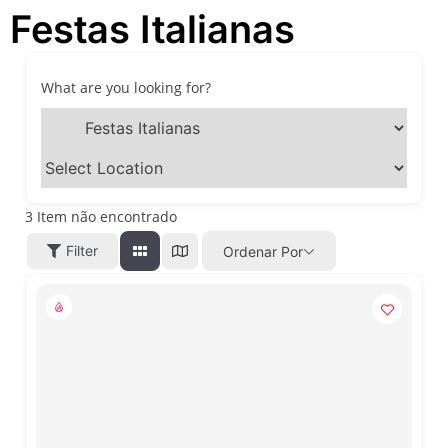
Festas Italianas
passeios imperdíveis nos
dias 8 e 9 de agosto de 2026
100ª Festa da Achiropita
transforma o Bixiga em um
What are you looking for?
pedaço da Itália durante
agosto de 2026
O que fazer em São Paulo
em agosto de 2026: festas
italianas, eventos,
exposições, parques e
3
Item não encontrado
passeios imperdíveis
Filter
Ordenar Por
O que fazer em São Paulo
nos dias 25 e 26 de julho:
festas, shows, exposições e
passeios imperdíveis
O que fazer em São Paulo
nos dias 18 e 19 de julho de
2026: festas julinas, shows,
Copa do Mundo, exposições
e passeios imperdíveis