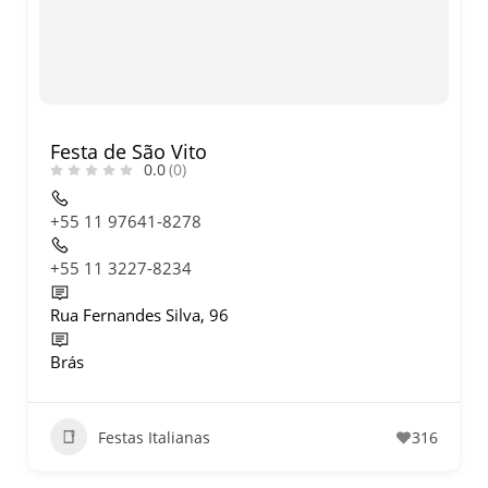
O que fazer em São Paulo no
final de semana de 11 e 12
de julho: guia completo com
festas julinas, exposições,
shows, parques,
gastronomia, automobilismo
e lazer para toda a família
Festa de São Vito
0.0
(0)
+55 11 97641-8278
+55 11 3227-8234
Rua Fernandes Silva, 96
Brás
Festas Italianas
316