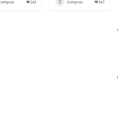
Compras
242
Compras
547