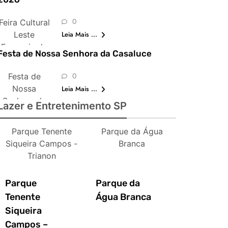
0
Feira Cultural
Leste
Leia Mais ...
Europeia de
Festa de Nossa Senhora da Casaluce
São Paulo
0
Festa de
Nossa
Leia Mais ...
Senhora da
Lazer e Entretenimento SP
Casaluce
Parque Tenente
Parque da Água
Siqueira Campos -
Branca
Trianon
Parque
Parque da
Tenente
Água Branca
Siqueira
Campos –