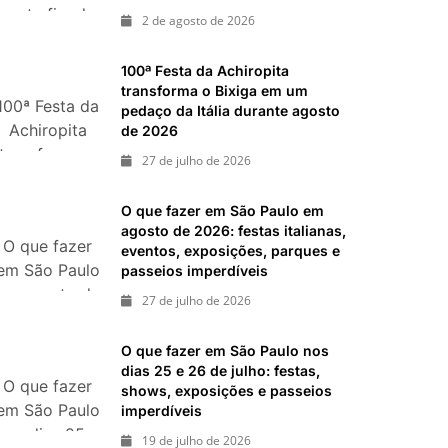
neste fim de
ias 18 e 19 de julho de 2026: festas julinas, shows,
2 de agosto de 2026
semana: 15
passeios imperdíveis
passeios
inal de semana de 11 e 12 de julho: guia completo
100ª Festa da Achiropita
, shows, parques, gastronomia, automobilismo e
imperdíveis
transforma o Bixiga em um
100ª Festa da
nos dias 8 e
pedaço da Itália durante agosto
Achiropita
de 2026
9 de agosto
transforma o
de 2026
27 de julho de 2026
Bixiga em um
pedaço da
O que fazer em São Paulo em
Itália durante
agosto de 2026: festas italianas,
O que fazer
agosto de
eventos, exposições, parques e
em São Paulo
passeios imperdíveis
2026
em agosto de
27 de julho de 2026
2026: festas
italianas,
O que fazer em São Paulo nos
eventos,
dias 25 e 26 de julho: festas,
O que fazer
exposições,
shows, exposições e passeios
em São Paulo
imperdíveis
parques e
nos dias 25 e
passeios
19 de julho de 2026