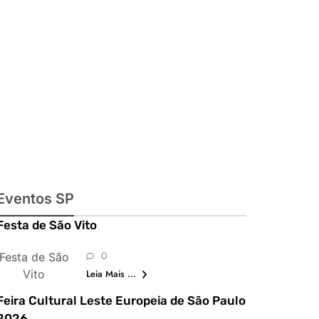
julinas,
exposições,
shows,
parques,
gastronomia,
automobilismo
e lazer para
toda a família
Eventos SP
Festa de São Vito
0
Festa de São
Vito
Leia Mais ...
Feira Cultural Leste Europeia de São Paulo
2026