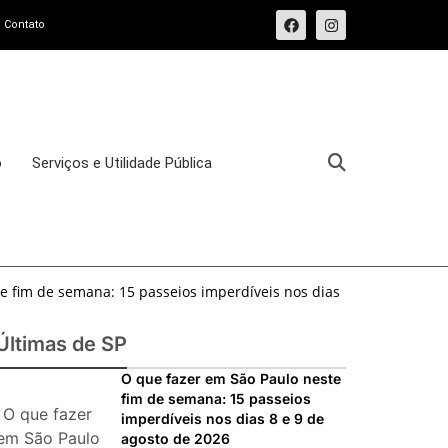
Contato
o
Serviços e Utilidade Pública
e fim de semana: 15 passeios imperdíveis nos dias
sforma o Bixiga em um pedaço da Itália durante
Últimas de SP
osto de 2026: festas italianas, eventos,
O que fazer em São Paulo neste
fim de semana: 15 passeios
s imperdíveis
O que fazer
imperdíveis nos dias 8 e 9 de
ias 25 e 26 de julho: festas, shows, exposições e
em São Paulo
agosto de 2026