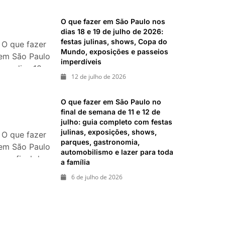
26 de julho:
imperdíveis
festas,
O que fazer em São Paulo nos
shows,
dias 18 e 19 de julho de 2026:
exposições e
festas julinas, shows, Copa do
O que fazer
Mundo, exposições e passeios
passeios
em São Paulo
imperdíveis
imperdíveis
nos dias 18 e
12 de julho de 2026
19 de julho
de 2026:
O que fazer em São Paulo no
festas julinas,
final de semana de 11 e 12 de
shows, Copa
julho: guia completo com festas
do Mundo,
julinas, exposições, shows,
O que fazer
exposições e
parques, gastronomia,
em São Paulo
passeios
automobilismo e lazer para toda
no final de
a família
imperdíveis
semana de 11
6 de julho de 2026
e 12 de julho:
guia
completo
com festas