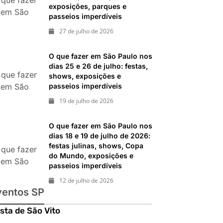
 que fazer
exposições, parques e
durante
em São
passeios imperdíveis
gosto de
Paulo em
27 de julho de 2026
2026
gosto de
26: festas
O que fazer em São Paulo nos
italianas,
dias 25 e 26 de julho: festas,
eventos,
 que fazer
shows, exposições e
xposições,
passeios imperdíveis
em São
arques e
Paulo nos
19 de julho de 2026
passeios
as 25 e 26
mperdíveis
de julho:
O que fazer em São Paulo nos
festas,
dias 18 e 19 de julho de 2026:
festas julinas, shows, Copa
shows,
 que fazer
do Mundo, exposições e
xposições
em São
passeios imperdíveis
 passeios
Paulo nos
12 de julho de 2026
mperdíveis
as 18 e 19
ventos SP
e julho de
26: festas
sta de São Vito
julinas,