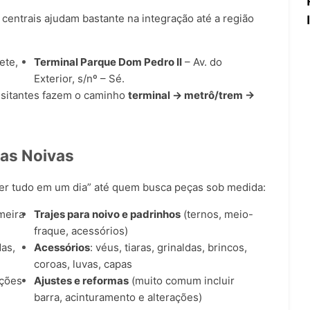
 centrais ajudam bastante na integração até a região
ete,
Terminal Parque Dom Pedro II
– Av. do
Exterior, s/nº – Sé.
visitantes fazem o caminho
terminal → metrô/trem →
das Noivas
er tudo em um dia” até quem busca peças sob medida:
meira
Trajes para noivo e padrinhos
(ternos, meio-
fraque, acessórios)
as,
Acessórios
: véus, tiaras, grinaldas, brincos,
coroas, luvas, capas
pções
Ajustes e reformas
(muito comum incluir
barra, acinturamento e alterações)