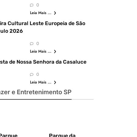
0
shows,
Leia Mais ...
Copa do
Mundo,
ira Cultural Leste Europeia de São
xposições
ulo 2026
 passeios
mperdíveis
0
Leia Mais ...
sta de Nossa Senhora da Casaluce
0
Leia Mais ...
azer e Entretenimento SP
Parque
Parque da