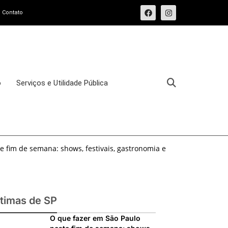
Contato
o
Serviços e Utilidade Pública
e fim de semana: shows, festivais, gastronomia e
e fim de semana: 15 passeios imperdíveis nos dias
sforma o Bixiga em um pedaço da Itália durante
ltimas de SP
osto de 2026: festas italianas, eventos,
O que fazer em São Paulo
s imperdíveis