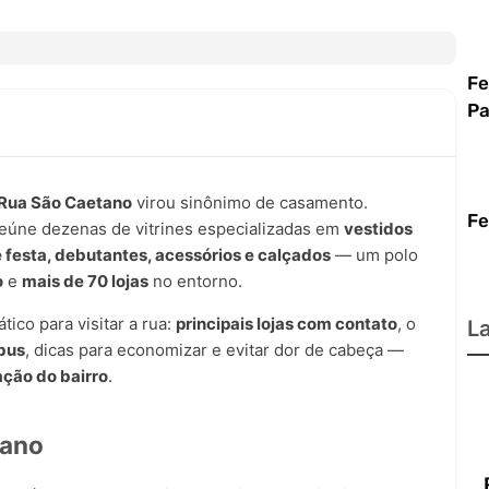
Fe
e
Pa
e
i
Rua São Caetano
virou sinônimo de casamento.
Fe
 reúne dezenas de vitrines especializadas em
vestidos
e festa, debutantes, acessórios e calçados
— um polo
o
e
mais de 70 lojas
no entorno.
ico para visitar a rua:
principais lojas com contato
, o
L
bus
, dicas para economizar e evitar dor de cabeça —
ação do bairro
.
tano