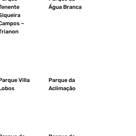
Tenente
Água Branca
Siqueira
Campos –
Trianon
Parque Villa
Parque da
Lobos
Aclimação