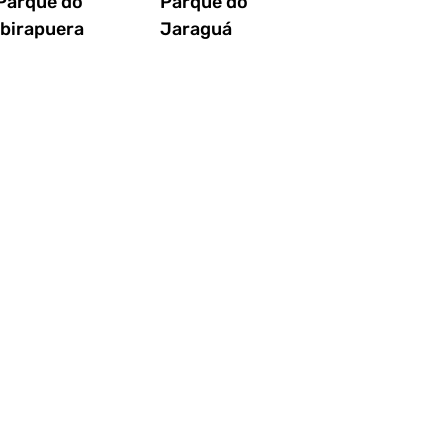
Parque do
Parque do
Ibirapuera
Jaraguá