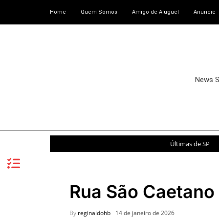
Home
Quem Somos
Amigo de Aluguel
Anuncie
News 
Últimas de SP
Rua São Caetano 
By
reginaldohb
14 de janeiro de 2026