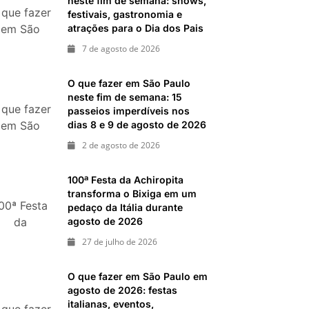
neste fim de semana: shows,
 que fazer
ias 25 e 26 de julho: festas, shows, exposições e
festivais, gastronomia e
atrações para o Dia dos Pais
em São
ias 18 e 19 de julho de 2026: festas julinas, shows,
aulo neste
7 de agosto de 2026
passeios imperdíveis
fim de
semana:
O que fazer em São Paulo
shows,
neste fim de semana: 15
 que fazer
passeios imperdíveis nos
festivais,
dias 8 e 9 de agosto de 2026
em São
stronomia
aulo neste
 atrações
2 de agosto de 2026
fim de
ara o Dia
emana: 15
dos Pais
100ª Festa da Achiropita
passeios
transforma o Bixiga em um
00ª Festa
pedaço da Itália durante
mperdíveis
agosto de 2026
da
s dias 8 e
chiropita
de agosto
27 de julho de 2026
ransforma
de 2026
 Bixiga em
O que fazer em São Paulo em
m pedaço
agosto de 2026: festas
italianas, eventos,
da Itália