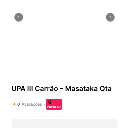
nos dias 18 e 19 de julho de
2026: festas julinas, shows,
Copa do Mundo, exposições
e passeios imperdíveis
UPA III Carrão – Masataka Ota
0
Avaliações
POPULAR