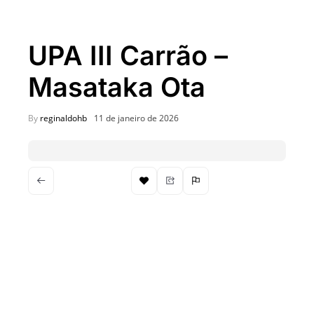
festivais, gastronomia e
atrações para o Dia dos Pais
O que fazer em São Paulo
UPA III Carrão –
neste fim de semana: 15
passeios imperdíveis nos
Masataka Ota
dias 8 e 9 de agosto de 2026
100ª Festa da Achiropita
By
reginaldohb
11 de janeiro de 2026
transforma o Bixiga em um
pedaço da Itália durante
agosto de 2026
O que fazer em São Paulo
em agosto de 2026: festas
italianas, eventos,
exposições, parques e
passeios imperdíveis
O que fazer em São Paulo
nos dias 25 e 26 de julho:
festas, shows, exposições e
passeios imperdíveis
O que fazer em São Paulo