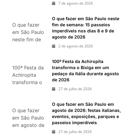
7 de agosto de 2026
semana:
shows,
festivais,
O que fazer em São Paulo neste
O que fazer
fim de semana: 15 passeios
gastronomia e
imperdíveis nos dias 8 e 9 de
em São Paulo
atrações para
agosto de 2026
neste fim de
o Dia dos Pais
2 de agosto de 2026
semana: 15
passeios
imperdíveis
100ª Festa da Achiropita
100ª Festa da
transforma o Bixiga em um
nos dias 8 e 9
pedaço da Itália durante agosto
Achiropita
de agosto de
de 2026
transforma o
2026
27 de julho de 2026
Bixiga em um
pedaço da
Itália durante
O que fazer em São Paulo em
O que fazer
agosto de 2026: festas italianas,
agosto de
eventos, exposições, parques e
em São Paulo
2026
passeios imperdíveis
em agosto de
27 de julho de 2026
2026: festas