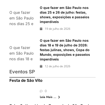
italianas,
eventos,
O que fazer em São Paulo nos
O que fazer
dias 25 e 26 de julho: festas,
exposições,
shows, exposições e passeios
em São Paulo
parques e
imperdíveis
nos dias 25 e
passeios
19 de julho de 2026
26 de julho:
imperdíveis
festas, shows,
exposições e
O que fazer em São Paulo nos
dias 18 e 19 de julho de 2026:
passeios
O que fazer
festas julinas, shows, Copa do
imperdíveis
em São Paulo
Mundo, exposições e passeios
nos dias 18 e
imperdíveis
19 de julho de
12 de julho de 2026
2026: festas
Eventos SP
julinas, shows,
Festa de São Vito
Copa do
Mundo,
0
exposições e
Leia Mais ...
passeios
imperdíveis