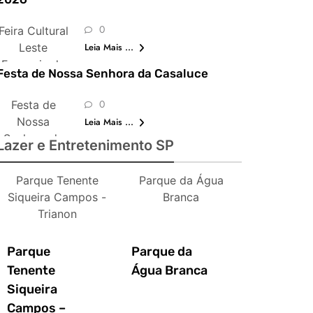
0
Feira Cultural
Leste
Leia Mais ...
Europeia de
Festa de Nossa Senhora da Casaluce
São Paulo
0
Festa de
Nossa
Leia Mais ...
Senhora da
Lazer e Entretenimento SP
Casaluce
Parque Tenente
Parque da Água
Siqueira Campos -
Branca
Trianon
Parque
Parque da
Tenente
Água Branca
Siqueira
Campos –