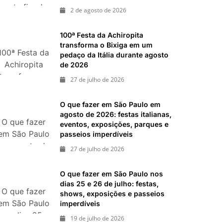
neste fim de
ias 18 e 19 de julho de 2026: festas julinas, shows,
2 de agosto de 2026
semana: 15
passeios imperdíveis
passeios
inal de semana de 11 e 12 de julho: guia completo
100ª Festa da Achiropita
, shows, parques, gastronomia, automobilismo e
imperdíveis
transforma o Bixiga em um
100ª Festa da
nos dias 8 e
pedaço da Itália durante agosto
Achiropita
de 2026
9 de agosto
transforma o
de 2026
27 de julho de 2026
Bixiga em um
pedaço da
O que fazer em São Paulo em
Itália durante
agosto de 2026: festas italianas,
O que fazer
agosto de
eventos, exposições, parques e
em São Paulo
passeios imperdíveis
2026
em agosto de
27 de julho de 2026
2026: festas
italianas,
O que fazer em São Paulo nos
eventos,
dias 25 e 26 de julho: festas,
O que fazer
exposições,
shows, exposições e passeios
em São Paulo
imperdíveis
parques e
nos dias 25 e
passeios
19 de julho de 2026