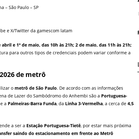
a – São Paulo – SP
ube e X/Twitter da gamescom latam
 abril e 1º de maio, das 10h às 21h; 2 de maio, das 11h às 21h;
rtura para outros tipos de credenciais podem variar conforme a
2026 de metrô
ilizar o
metrô de São Paulo
. De acordo com as informações
 Arena de Lazer do Sambódromo do Anhembi são a
Portuguesa-
, e a
Palmeiras-Barra Funda
, da
Linha 3-Vermelha
, a cerca de
4,5
tende a ser a
Estação Portuguesa-Tietê
, por estar mais próxima
ansfer saindo do estacionamento em frente ao Metrô