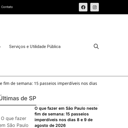
Contato
o
Serviços e Utilidade Pública
e fim de semana: 15 passeios imperdíveis nos dias
sforma o Bixiga em um pedaço da Itália durante
Últimas de SP
osto de 2026: festas italianas, eventos,
O que fazer em São Paulo neste
fim de semana: 15 passeios
s imperdíveis
O que fazer
imperdíveis nos dias 8 e 9 de
ias 25 e 26 de julho: festas, shows, exposições e
em São Paulo
agosto de 2026