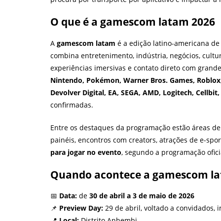
O que é a gamescom latam 2026
A
gamescom latam
é a edição latino-americana de
combina entretenimento, indústria, negócios, cult
experiências imersivas e contato direto com gran
Nintendo, Pokémon, Warner Bros. Games, Roblox, 
Devolver Digital, EA, SEGA, AMD, Logitech, Cellbi
confirmadas.
Entre os destaques da programação estão áreas de
painéis, encontros com creators, atrações de e-spo
para jogar no evento
, segundo a programação ofici
Quando acontece a gamescom la
📅
Data:
de
30 de abril a 3 de maio de 2026
📌
Preview Day:
29 de abril, voltado a convidados,
📍
Local:
Distrito Anhembi