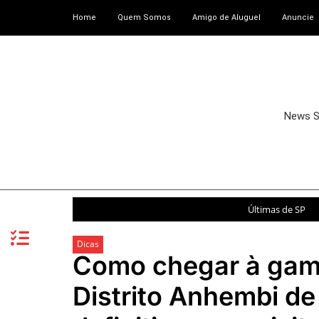
Home
Quem Somos
Amigo de Aluguel
Anuncie
News 
Últimas de SP
Dicas
Como chegar à gam
Distrito Anhembi de