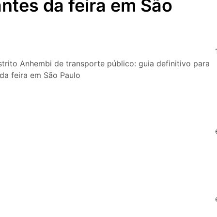
tantes da feira em São
O que fazer em São Paulo nos d
Copa do Mundo, exposições e 
O que fazer em São Paulo no f
com festas julinas, exposições
lazer para toda a família
to Anhembi de transporte público: guia definitivo para
 da feira em São Paulo