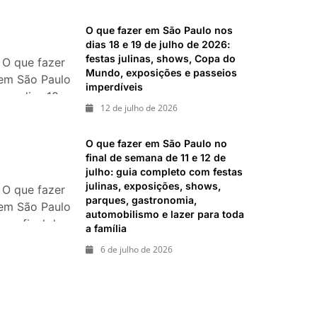
26 de julho:
imperdíveis
festas,
O que fazer em São Paulo nos
shows,
dias 18 e 19 de julho de 2026:
exposições e
festas julinas, shows, Copa do
O que fazer
Mundo, exposições e passeios
passeios
em São Paulo
imperdíveis
imperdíveis
nos dias 18 e
12 de julho de 2026
19 de julho
de 2026:
O que fazer em São Paulo no
festas julinas,
final de semana de 11 e 12 de
shows, Copa
julho: guia completo com festas
do Mundo,
julinas, exposições, shows,
O que fazer
exposições e
parques, gastronomia,
em São Paulo
passeios
automobilismo e lazer para toda
no final de
a família
imperdíveis
semana de 11
6 de julho de 2026
e 12 de julho:
guia
completo
com festas