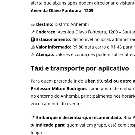
alerta que alguns apps podem direcionar o visitante
Avenida Olavo Fontoura, 1209
.
🚗
Destino:
Distrito Anhembi
📍
Endereço:
Avenida Olavo Fontoura, 1209 – Santan
🅿️
Estacionamento:
disponível no local, administra
💰
Valor informado:
R$ 80 para carro e R$ 45 para
⚠️
Atenção:
valores e condições podem sofrer alter
Táxi e transporte por aplicativo
Para quem pretende ir de
Uber, 99, táxi ou outro 
Professor Milton Rodrigues
como ponto de embarqu
no entorno do Anhembi, principalmente nos horári
encerramento do evento.
📍
Embarque e desembarque recomendado:
Rua P
🚘
Indicado para:
quem vai em grupo, está com cosp
longa