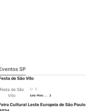
julinas,
exposições,
shows,
parques,
gastronomia,
automobilismo
e lazer para
toda a família
Eventos SP
Festa de São Vito
0
Festa de São
Vito
Leia Mais ...
Feira Cultural Leste Europeia de São Paulo
2026