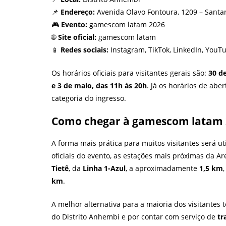
📌
Endereço:
Avenida Olavo Fontoura, 1209 – Santan
🎮
Evento:
gamescom latam 2026
🌐
Site oficial:
gamescom latam
📱
Redes sociais:
Instagram, TikTok, LinkedIn, YouT
Os horários oficiais para visitantes gerais são:
30 de
e 3 de maio, das 11h às 20h
. Já os horários de abe
categoria do ingresso.
Como chegar à gamescom latam 
A forma mais prática para muitos visitantes será ut
oficiais do evento, as estações mais próximas da
Tietê
, da
Linha 1-Azul
, a aproximadamente
1,5 km
km
.
A melhor alternativa para a maioria dos visitantes 
do Distrito Anhembi e por contar com serviço de
tr