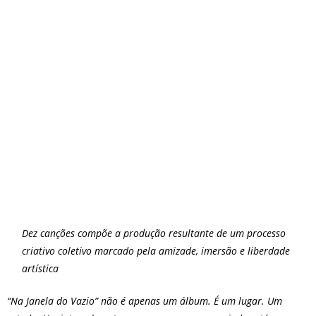
O que fazer em São Paulo no
final de semana de 11 e 12
de julho: guia completo com
festas julinas, exposições,
shows, parques,
gastronomia, automobilismo
e lazer para toda a família
Dez canções compõe a produção resultante de um processo
criativo coletivo marcado pela amizade, imersão e liberdade
artística
“Na Janela do Vazio” não é apenas um álbum. É um lugar. Um