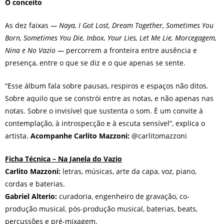
O conceito
As dez faixas
— Naya, I Got Lost, Dream Together, Sometimes You
Born, Sometimes You Die, Inbox, Your Lies, Let Me Lie, Morcegagem,
Nina e No Vazio —
percorrem a fronteira entre ausência e
presença, entre o que se diz e o que apenas se sente.
“Esse álbum fala sobre pausas, respiros e espaços não ditos.
Sobre aquilo que se constrói entre as notas, e não apenas nas
notas. Sobre o invisível que sustenta o som. É um convite à
contemplação, à introspecção e à escuta sensível”, explica o
artista.
Acompanhe Carlito Mazzoni:
@carlitomazzoni
Ficha Técnica – Na Janela do Vazio
Carlito Mazzoni:
letras, músicas, arte da capa, voz, piano,
cordas e baterias.
Gabriel Alterio:
curadoria, engenheiro de gravação, co-
produção musical, pós-produção musical, baterias, beats,
percussões e pré-mixagem.