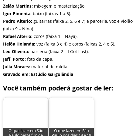
Zelão Martins:
mixagem e masterização.
Igor Pimenta:
baixo (faixas 1 a 6).
Pedro Alterio:
guitarras (faixa 2, 5, 6 e 7) e parceria, voz e violão
(faixa 9 – Nina).
Rafael Alterio:
coros (faixa 1 – Naya).
Helôa Holanda:
voz (faixa 3 e 4) e coros (faixas 2, 4 e 5).
Léo Oliveira:
parceria (faixa 2 – I Got Lost).
Jeff Porto:
foto da capa.
Julia Moraes:
material de mídia.
Gravado
em: Estúdio Gargolândia
Você também poderá gostar de ler:
O que fazer em São
O que fazer em São
Paulo neste fim de
Paulo nos dias 18 e 19