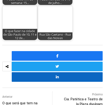
semana: 15…
de julho…
O que fazer na cidade
de São Paulo de 10, 11 e
Rua São Caetano - Rua
12 de…
das Noivas
Próximo
Anterior
Cia. Patética e Teatro de
O que será que tem na
la Plaza divulgam