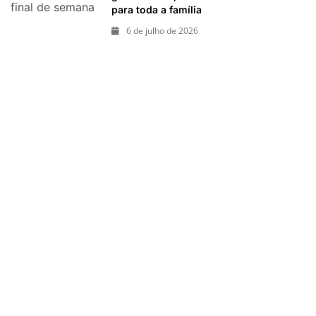
final de semana
para toda a família
imperdíveis
de 11 e 12 de
6 de julho de 2026
julho: guia
completo com
festas julinas,
exposições,
shows, parques,
gastronomia,
automobilismo e
lazer para toda
a família