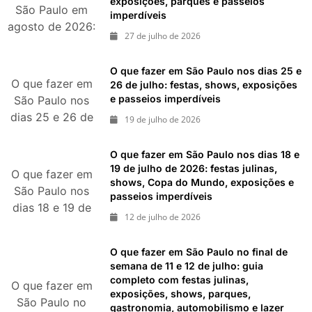
exposições, parques e passeios
de 2026
São Paulo em
imperdíveis
agosto de 2026:
27 de julho de 2026
festas italianas,
eventos,
O que fazer em São Paulo nos dias 25 e
exposições,
O que fazer em
26 de julho: festas, shows, exposições
parques e
e passeios imperdíveis
São Paulo nos
passeios
dias 25 e 26 de
19 de julho de 2026
imperdíveis
julho: festas,
shows,
O que fazer em São Paulo nos dias 18 e
exposições e
19 de julho de 2026: festas julinas,
O que fazer em
shows, Copa do Mundo, exposições e
passeios
São Paulo nos
passeios imperdíveis
imperdíveis
dias 18 e 19 de
12 de julho de 2026
julho de 2026:
festas julinas,
O que fazer em São Paulo no final de
shows, Copa do
semana de 11 e 12 de julho: guia
Mundo,
completo com festas julinas,
O que fazer em
exposições e
exposições, shows, parques,
São Paulo no
passeios
gastronomia, automobilismo e lazer