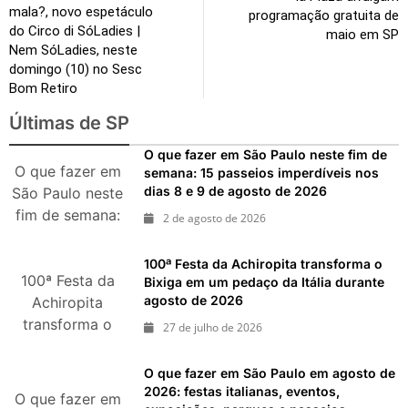
mala?, novo espetáculo
programação gratuita de
do Circo di SóLadies |
maio em SP
Nem SóLadies, neste
domingo (10) no Sesc
Bom Retiro
Últimas de SP
O que fazer em São Paulo neste fim de
O que fazer em
semana: 15 passeios imperdíveis nos
dias 8 e 9 de agosto de 2026
São Paulo neste
fim de semana:
2 de agosto de 2026
15 passeios
imperdíveis nos
100ª Festa da Achiropita transforma o
100ª Festa da
dias 8 e 9 de
Bixiga em um pedaço da Itália durante
agosto de 2026
agosto de 2026
Achiropita
transforma o
27 de julho de 2026
Bixiga em um
pedaço da Itália
O que fazer em São Paulo em agosto de
durante agosto
2026: festas italianas, eventos,
O que fazer em