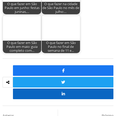
O que fazer em São
O que fazer na cidade
Paulo em junho: festas
de São Paulo no mês de
juninas,…
julho:…
O que fazer em São
O que fazer em São
Paulo em maio: guia
Paulo no final de
completo com…
semana de 11 e…
Anterior
Próximo