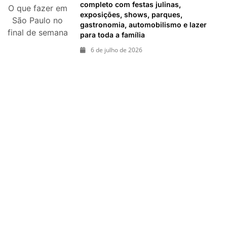
Mundo,
completo com festas julinas,
O que fazer em
exposições e
exposições, shows, parques,
São Paulo no
passeios
gastronomia, automobilismo e lazer
final de semana
para toda a família
imperdíveis
de 11 e 12 de
6 de julho de 2026
julho: guia
completo com
festas julinas,
exposições,
shows, parques,
gastronomia,
automobilismo e
lazer para toda
a família