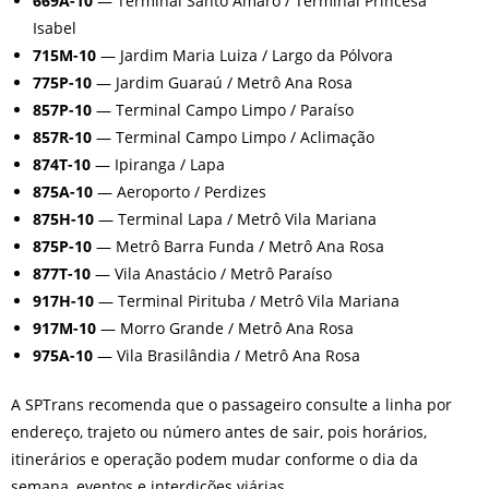
669A-10
— Terminal Santo Amaro / Terminal Princesa
Isabel
715M-10
— Jardim Maria Luiza / Largo da Pólvora
775P-10
— Jardim Guaraú / Metrô Ana Rosa
857P-10
— Terminal Campo Limpo / Paraíso
857R-10
— Terminal Campo Limpo / Aclimação
874T-10
— Ipiranga / Lapa
875A-10
— Aeroporto / Perdizes
875H-10
— Terminal Lapa / Metrô Vila Mariana
875P-10
— Metrô Barra Funda / Metrô Ana Rosa
877T-10
— Vila Anastácio / Metrô Paraíso
917H-10
— Terminal Pirituba / Metrô Vila Mariana
917M-10
— Morro Grande / Metrô Ana Rosa
975A-10
— Vila Brasilândia / Metrô Ana Rosa
A SPTrans recomenda que o passageiro consulte a linha por
endereço, trajeto ou número antes de sair, pois horários,
itinerários e operação podem mudar conforme o dia da
semana, eventos e interdições viárias.