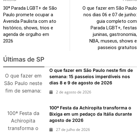
30ª Parada LGBT+ de São
O que fazer em São Paulo
Paulo promete ocupar a
nos dias 06 e 07 de junho:
Avenida Paulista com ato
guia completo com
histórico, shows, trios e
Parada LGBT+, festas
agenda de orgulho em
juninas, gastronomia,
2026
NBA, museus, shows e
passeios gratuitos
Últimas de SP
O que fazer em São Paulo neste fim de
O que fazer em
semana: 15 passeios imperdíveis nos
dias 8 e 9 de agosto de 2026
São Paulo neste
fim de semana:
2 de agosto de 2026
15 passeios
imperdíveis nos
100ª Festa da Achiropita transforma o
100ª Festa da
dias 8 e 9 de
Bixiga em um pedaço da Itália durante
agosto de 2026
agosto de 2026
Achiropita
transforma o
27 de julho de 2026
Bixiga em um