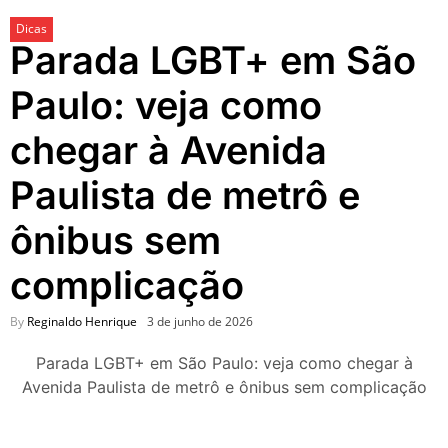
passeios imperdíveis nos
Dicas
dias 8 e 9 de agosto de 2026
Parada LGBT+ em São
100ª Festa da Achiropita
transforma o Bixiga em um
Paulo: veja como
pedaço da Itália durante
agosto de 2026
chegar à Avenida
O que fazer em São Paulo
em agosto de 2026: festas
Paulista de metrô e
italianas, eventos,
exposições, parques e
ônibus sem
passeios imperdíveis
O que fazer em São Paulo
complicação
nos dias 25 e 26 de julho:
festas, shows, exposições e
passeios imperdíveis
By
Reginaldo Henrique
3 de junho de 2026
O que fazer em São Paulo
Parada LGBT+ em São Paulo: veja como chegar à
nos dias 18 e 19 de julho de
2026: festas julinas, shows,
Avenida Paulista de metrô e ônibus sem complicação
Copa do Mundo, exposições
e passeios imperdíveis