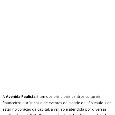
O que fazer em São Paulo no
final de semana de 11 e 12
de julho: guia completo com
festas julinas, exposições,
shows, parques,
gastronomia, automobilismo
e lazer para toda a família
A
Avenida Paulista
é um dos principais centros culturais,
financeiros, turísticos e de eventos da cidade de São Paulo. Por
estar no coração da capital, a região é atendida por diversas