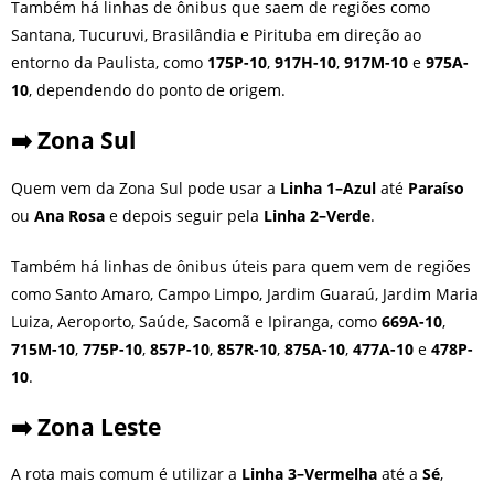
Também há linhas de ônibus que saem de regiões como
Santana, Tucuruvi, Brasilândia e Pirituba em direção ao
entorno da Paulista, como
175P-10
,
917H-10
,
917M-10
e
975A-
10
, dependendo do ponto de origem.
➡️ Zona Sul
Quem vem da Zona Sul pode usar a
Linha 1–Azul
até
Paraíso
ou
Ana Rosa
e depois seguir pela
Linha 2–Verde
.
Também há linhas de ônibus úteis para quem vem de regiões
como Santo Amaro, Campo Limpo, Jardim Guaraú, Jardim Maria
Luiza, Aeroporto, Saúde, Sacomã e Ipiranga, como
669A-10
,
715M-10
,
775P-10
,
857P-10
,
857R-10
,
875A-10
,
477A-10
e
478P-
10
.
➡️ Zona Leste
A rota mais comum é utilizar a
Linha 3–Vermelha
até a
Sé
,