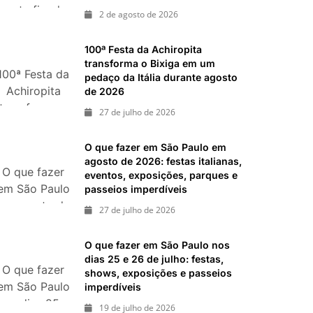
neste fim de
ias 18 e 19 de julho de 2026: festas julinas, shows,
2 de agosto de 2026
semana: 15
passeios imperdíveis
passeios
inal de semana de 11 e 12 de julho: guia completo
100ª Festa da Achiropita
, shows, parques, gastronomia, automobilismo e
imperdíveis
transforma o Bixiga em um
100ª Festa da
nos dias 8 e
pedaço da Itália durante agosto
Achiropita
de 2026
9 de agosto
transforma o
de 2026
27 de julho de 2026
Bixiga em um
pedaço da
O que fazer em São Paulo em
Itália durante
agosto de 2026: festas italianas,
O que fazer
agosto de
eventos, exposições, parques e
em São Paulo
passeios imperdíveis
2026
em agosto de
27 de julho de 2026
2026: festas
italianas,
O que fazer em São Paulo nos
eventos,
dias 25 e 26 de julho: festas,
O que fazer
exposições,
shows, exposições e passeios
em São Paulo
imperdíveis
parques e
nos dias 25 e
passeios
19 de julho de 2026