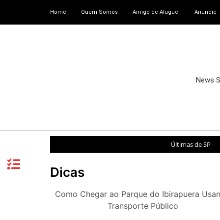
Home
Quem Somos
Amigo de Aluguel
Anuncie
News 
Últimas de SP
Dicas
Como Chegar ao Parque do Ibirapuera Usa
Transporte Público