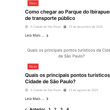
Dicas
Como chegar ao Parque do Ibirapue
de transporte público
A Cidade de São Paulo
25 de dezembro de 2025
Leia Mais ...
Quais os principais pontos turísticos da Cid
de São Paulo?
Dicas
Quais os principais pontos turísticos
Cidade de São Paulo?
A Cidade de São Paulo
23 de agosto de 2025
Leia Mais ...
Anterior
1
2
3
4