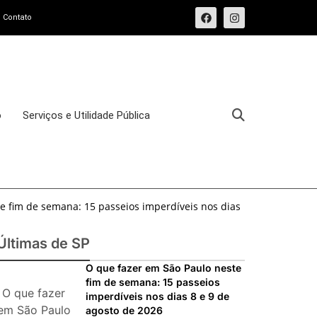
Contato
o
Serviços e Utilidade Pública
e fim de semana: 15 passeios imperdíveis nos dias
sforma o Bixiga em um pedaço da Itália durante
Últimas de SP
osto de 2026: festas italianas, eventos,
O que fazer em São Paulo neste
fim de semana: 15 passeios
s imperdíveis
O que fazer
imperdíveis nos dias 8 e 9 de
ias 25 e 26 de julho: festas, shows, exposições e
em São Paulo
agosto de 2026