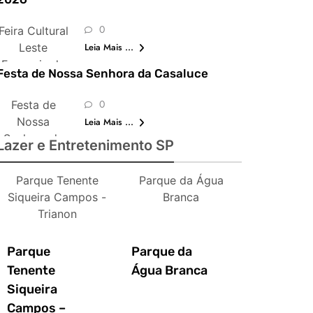
0
Feira Cultural
Leste
Leia Mais ...
Europeia de
Festa de Nossa Senhora da Casaluce
São Paulo
0
Festa de
Nossa
Leia Mais ...
Senhora da
Lazer e Entretenimento SP
Casaluce
Parque Tenente
Parque da Água
Siqueira Campos -
Branca
Trianon
Parque
Parque da
Tenente
Água Branca
Siqueira
Campos –