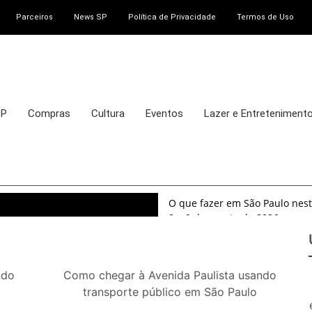
Parceiros
News SP
Política de Privacidade
Termos de Uso
SP
Compras
Cultura
Eventos
Lazer e Entreteniment
O que fazer em São Paulo nest
8 e 9 de agosto de 2026
100ª Festa da Achiropita tran
agosto de 2026
O que fazer em São Paulo em ag
ndo
Como chegar à Avenida Paulista usando
exposições, parques e passeio
transporte público em São Paulo
O que fazer em São Paulo nos d
passeios imperdíveis