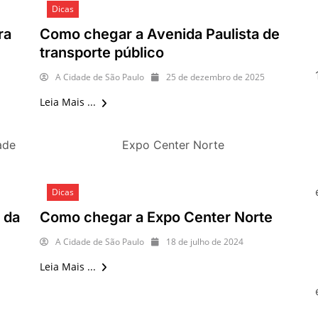
Dicas
O que fazer em São Paulo nos d
Copa do Mundo, exposições e 
ra
Como chegar a Avenida Paulista de
O que fazer em São Paulo no f
transporte público
com festas julinas, exposições
lazer para toda a família
A Cidade de São Paulo
25 de dezembro de 2025
Leia Mais ...
ade
Expo Center Norte
Dicas
 da
Como chegar a Expo Center Norte
A Cidade de São Paulo
18 de julho de 2024
Leia Mais ...