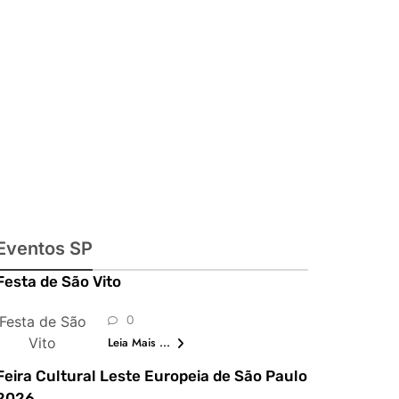
julinas,
exposições,
shows,
parques,
gastronomia,
automobilismo
e lazer para
toda a família
Eventos SP
Festa de São Vito
0
Festa de São
Vito
Leia Mais ...
Feira Cultural Leste Europeia de São Paulo
2026