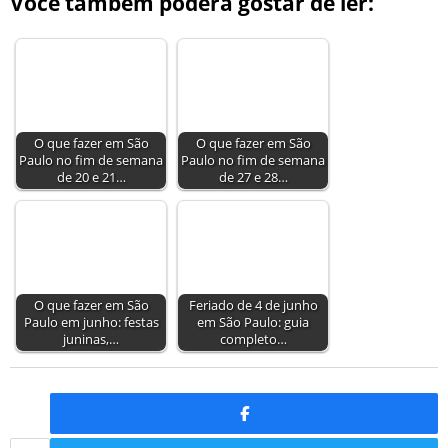
Você também poderá gostar de ler:
O que fazer em São
O que fazer em São
Paulo no fim de semana
Paulo no fim de semana
de 20 e 21…
de 27 e 28…
O que fazer em São
Feriado de 4 de junho
Paulo em junho: festas
em São Paulo: guia
juninas,…
completo…