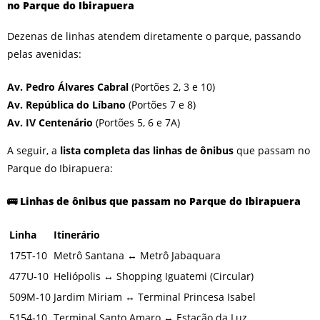
no Parque do Ibirapuera
Dezenas de linhas atendem diretamente o parque, passando
pelas avenidas:
Av. Pedro Álvares Cabral
(Portões 2, 3 e 10)
Av. República do Líbano
(Portões 7 e 8)
Av. IV Centenário
(Portões 5, 6 e 7A)
A seguir, a
lista completa das linhas de ônibus
que passam no
Parque do Ibirapuera:
🚌
Linhas de ônibus que passam no Parque do Ibirapuera
Linha
Itinerário
175T‑10
Metrô Santana ↔ Metrô Jabaquara
477U‑10
Heliópolis ↔ Shopping Iguatemi (Circular)
509M‑10
Jardim Miriam ↔ Terminal Princesa Isabel
5154‑10
Terminal Santo Amaro ↔ Estação da Luz