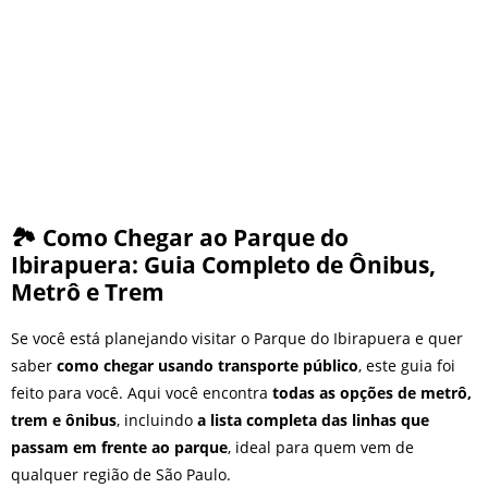
nos dias 18 e 19 de julho de
2026: festas julinas, shows,
Copa do Mundo, exposições
e passeios imperdíveis
🏞️ Como Chegar ao Parque do
Ibirapuera: Guia Completo de Ônibus,
Metrô e Trem
Se você está planejando visitar o Parque do Ibirapuera e quer
saber
como chegar usando transporte público
, este guia foi
feito para você. Aqui você encontra
todas as opções de metrô,
trem e ônibus
, incluindo
a lista completa das linhas que
passam em frente ao parque
, ideal para quem vem de
qualquer região de São Paulo.