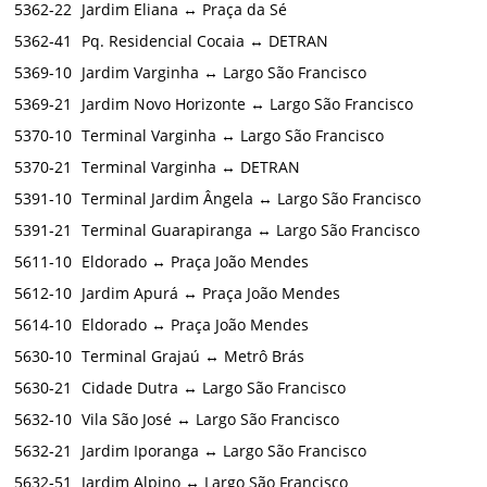
5362‑22
Jardim Eliana ↔ Praça da Sé
5362‑41
Pq. Residencial Cocaia ↔ DETRAN
5369‑10
Jardim Varginha ↔ Largo São Francisco
5369‑21
Jardim Novo Horizonte ↔ Largo São Francisco
5370‑10
Terminal Varginha ↔ Largo São Francisco
5370‑21
Terminal Varginha ↔ DETRAN
5391‑10
Terminal Jardim Ângela ↔ Largo São Francisco
5391‑21
Terminal Guarapiranga ↔ Largo São Francisco
5611‑10
Eldorado ↔ Praça João Mendes
5612‑10
Jardim Apurá ↔ Praça João Mendes
5614‑10
Eldorado ↔ Praça João Mendes
5630‑10
Terminal Grajaú ↔ Metrô Brás
5630‑21
Cidade Dutra ↔ Largo São Francisco
5632‑10
Vila São José ↔ Largo São Francisco
5632‑21
Jardim Iporanga ↔ Largo São Francisco
5632‑51
Jardim Alpino ↔ Largo São Francisco