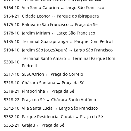
5164‑10
Vila Santa Catarina ↔ Largo São Francisco
5164‑21
Cidade Leonor ↔ Parque do Ibirapuera
5175‑10
Balneário São Francisco ↔ Praça da Sé
5178‑10
Jardim Miriam ↔ Largo São Francisco
5185‑10
Terminal Guarapiranga ↔ Parque Dom Pedro II
5194‑10
Jardim São Jorge/Apurá ↔ Largo São Francisco
Terminal Santo Amaro ↔ Terminal Parque Dom
5300‑10
Pedro II
5317‑10
SESC/Orion ↔ Praça do Correio
5318‑10
Chácara Santana ↔ Praça da Sé
5318‑21
Piraporinha ↔ Praça da Sé
5318‑22
Praça da Sé ↔ Chácara Santo Antônio
5342‑10
Vila Santa Lúcia ↔ Largo São Francisco
5362‑10
Parque Residencial Cocaia ↔ Praça da Sé
5362‑21
Grajaú ↔ Praça da Sé