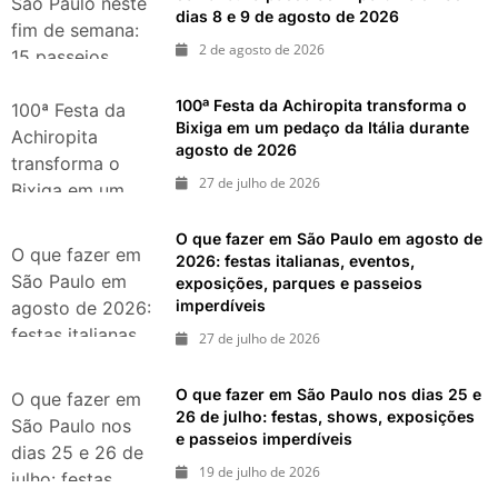
Dia dos Pais
São Paulo neste
dias 8 e 9 de agosto de 2026
fim de semana:
2 de agosto de 2026
15 passeios
imperdíveis nos
100ª Festa da Achiropita transforma o
dias 8 e 9 de
100ª Festa da
Bixiga em um pedaço da Itália durante
agosto de 2026
Achiropita
agosto de 2026
transforma o
27 de julho de 2026
Bixiga em um
pedaço da Itália
O que fazer em São Paulo em agosto de
durante agosto
O que fazer em
2026: festas italianas, eventos,
de 2026
São Paulo em
exposições, parques e passeios
imperdíveis
agosto de 2026:
festas italianas,
27 de julho de 2026
eventos,
exposições,
O que fazer em São Paulo nos dias 25 e
O que fazer em
parques e
26 de julho: festas, shows, exposições
São Paulo nos
e passeios imperdíveis
passeios
dias 25 e 26 de
imperdíveis
19 de julho de 2026
julho: festas,