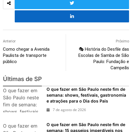
Anterior
Próximo
Como chegar a Avenida
🎭 História do Desfile das
Paulista de transporte
Escolas de Samba de São
público
Paulo: Fundação e
Campeãs
Últimas de SP
O que fazer em São Paulo neste fim de
O que fazer em
semana: shows, festivais, gastronomia
São Paulo neste
e atrações para o Dia dos Pais
fim de semana:
7 de agosto de 2026
shows, festivais,
gastronomia e
O que fazer em São Paulo neste fim de
atrações para o
O que fazer em
semana: 15 passeios imperdíveis nos