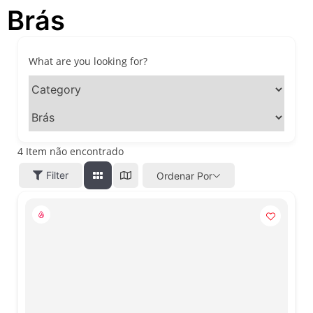
Brás
festivais, gastronomia e
atrações para o Dia dos Pais
O que fazer em São Paulo
neste fim de semana: 15
What are you looking for?
passeios imperdíveis nos
dias 8 e 9 de agosto de 2026
100ª Festa da Achiropita
transforma o Bixiga em um
pedaço da Itália durante
agosto de 2026
4
Item não encontrado
O que fazer em São Paulo
Filter
Ordenar Por
em agosto de 2026: festas
italianas, eventos,
exposições, parques e
passeios imperdíveis
O que fazer em São Paulo
nos dias 25 e 26 de julho:
festas, shows, exposições e
passeios imperdíveis
O que fazer em São Paulo