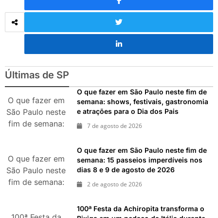
Últimas de SP
O que fazer em São Paulo neste fim de
O que fazer em
semana: shows, festivais, gastronomia
e atrações para o Dia dos Pais
São Paulo neste
fim de semana:
7 de agosto de 2026
shows, festivais,
gastronomia e
O que fazer em São Paulo neste fim de
atrações para o
O que fazer em
semana: 15 passeios imperdíveis nos
dias 8 e 9 de agosto de 2026
São Paulo neste
Dia dos Pais
fim de semana:
2 de agosto de 2026
15 passeios
imperdíveis nos
100ª Festa da Achiropita transforma o
100ª Festa da
dias 8 e 9 de