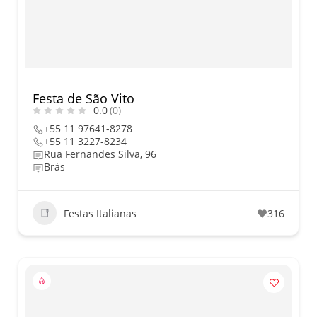
nos dias 18 e 19 de julho de
2026: festas julinas, shows,
Copa do Mundo, exposições
e passeios imperdíveis
Festa de São Vito
0.0
(0)
+55 11 97641-8278
+55 11 3227-8234
Rua Fernandes Silva, 96
Brás
Festas Italianas
316