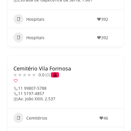
O que fazer em São Paulo no
final de semana de 11 e 12
de julho: guia completo com
festas julinas, exposições,
Hospitais
392
shows, parques,
gastronomia, automobilismo
e lazer para toda a família
Hospitais
392
Cemitério Vila Formosa
0.0
(0)
11 99807-5788
11 5197-4857
Av. João XXIII, 2.537
Cemitérios
46