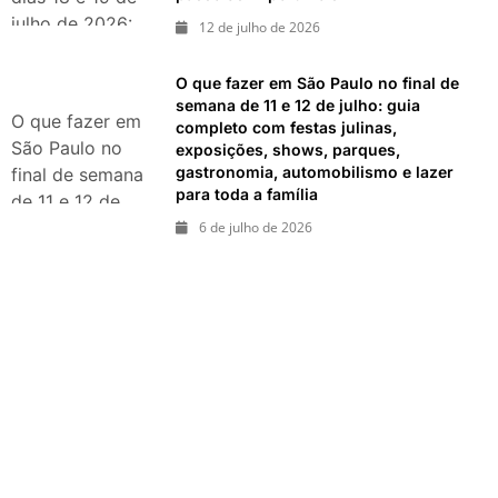
julho de 2026:
12 de julho de 2026
festas julinas,
shows, Copa do
O que fazer em São Paulo no final de
Mundo,
semana de 11 e 12 de julho: guia
O que fazer em
completo com festas julinas,
exposições e
São Paulo no
exposições, shows, parques,
passeios
gastronomia, automobilismo e lazer
final de semana
imperdíveis
para toda a família
de 11 e 12 de
julho: guia
6 de julho de 2026
completo com
festas julinas,
exposições,
shows, parques,
gastronomia,
automobilismo e
lazer para toda
a família