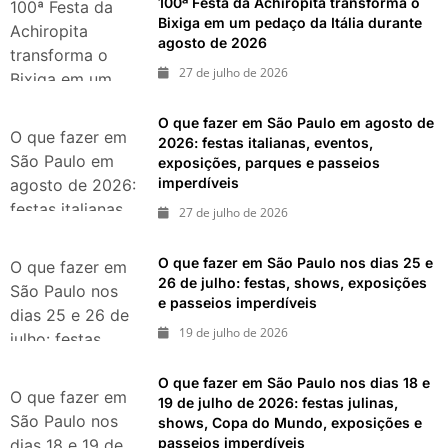
100ª Festa da Achiropita transforma o
dias 8 e 9 de
100ª Festa da
Bixiga em um pedaço da Itália durante
agosto de 2026
Achiropita
agosto de 2026
transforma o
27 de julho de 2026
Bixiga em um
pedaço da Itália
O que fazer em São Paulo em agosto de
durante agosto
O que fazer em
2026: festas italianas, eventos,
de 2026
São Paulo em
exposições, parques e passeios
imperdíveis
agosto de 2026:
festas italianas,
27 de julho de 2026
eventos,
exposições,
O que fazer em São Paulo nos dias 25 e
O que fazer em
parques e
26 de julho: festas, shows, exposições
São Paulo nos
e passeios imperdíveis
passeios
dias 25 e 26 de
imperdíveis
19 de julho de 2026
julho: festas,
shows,
O que fazer em São Paulo nos dias 18 e
exposições e
O que fazer em
19 de julho de 2026: festas julinas,
passeios
São Paulo nos
shows, Copa do Mundo, exposições e
imperdíveis
passeios imperdíveis
dias 18 e 19 de