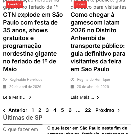
Eventos
Dicas
gigante no feriado de 1º
definitivo para visitantes
de Maio
da feira em São Paulo
CTN explode em São
Como chegar à
Paulo com festa de
gamescom latam
35 anos, shows
2026 no Distrito
gratuitos e
Anhembi de
programação
transporte público:
nordestina gigante
guia definitivo para
no feriado de 1º de
visitantes da feira
Maio
em São Paulo
Reginaldo Henrique
Reginaldo Henrique
29 de abril de 2026
28 de abril de 2026
Leia Mais ...
Leia Mais ...
Anterior
1
2
3
4
5
6
…
22
Próximo
Últimas de SP
O que fazer em São Paulo neste fim de
O que fazer em
semana: shows, festivais, gastronomia