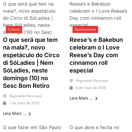
nos dias 18 e 19 de julho de
O que será que tem na
Reese’s e Bakebun
2026: festas julinas, shows,
mala?, novo espetáculo
celebram o I Love Reese’s
Copa do Mundo, exposições
do Circo di SóLadies |
Day com cinnamon roll
e passeios imperdíveis
Nem SóLadies, neste
especial
Cultura
Gastronomia
domingo (10) no Sesc
Bom Retiro
O que será que tem
Reese’s e Bakebun
na mala?, novo
celebram o I Love
espetáculo do Circo
Reese’s Day com
di SóLadies | Nem
cinnamon roll
SóLadies, neste
especial
domingo (10) no
Reginaldo Henrique
Sesc Bom Retiro
4 de maio de 2026
Reginaldo Henrique
Leia Mais ...
7 de maio de 2026
Leia Mais ...
O que fazer em São Paulo
O que abre e fecha no