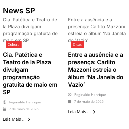
festivais, gastronomia e
News SP
atrações para o Dia dos Pais
O que fazer em São Paulo
Cia. Patética e Teatro de
Entre a ausência e a
neste fim de semana: 15
la Plaza divulgam
presença: Carlito Mazzoni
passeios imperdíveis nos
programação gratuita de
estreia o álbum 'Na Janela
dias 8 e 9 de agosto de 2026
maio em SP
do Vazio'
100ª Festa da Achiropita
Cultura
Dicas
transforma o Bixiga em um
Cia. Patética e
Entre a ausência e a
pedaço da Itália durante
agosto de 2026
Teatro de la Plaza
presença: Carlito
O que fazer em São Paulo
divulgam
Mazzoni estreia o
em agosto de 2026: festas
programação
álbum ‘Na Janela do
italianas, eventos,
gratuita de maio em
Vazio’
exposições, parques e
SP
passeios imperdíveis
Reginaldo Henrique
O que fazer em São Paulo
7 de maio de 2026
Reginaldo Henrique
nos dias 25 e 26 de julho:
7 de maio de 2026
festas, shows, exposições e
Leia Mais ...
passeios imperdíveis
Leia Mais ...
O que fazer em São Paulo