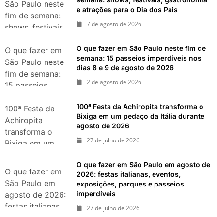
São Paulo neste
e atrações para o Dia dos Pais
fim de semana:
7 de agosto de 2026
shows, festivais,
gastronomia e
O que fazer em São Paulo neste fim de
atrações para o
O que fazer em
semana: 15 passeios imperdíveis nos
Dia dos Pais
São Paulo neste
dias 8 e 9 de agosto de 2026
fim de semana:
2 de agosto de 2026
15 passeios
imperdíveis nos
100ª Festa da Achiropita transforma o
dias 8 e 9 de
100ª Festa da
Bixiga em um pedaço da Itália durante
agosto de 2026
Achiropita
agosto de 2026
transforma o
27 de julho de 2026
Bixiga em um
pedaço da Itália
O que fazer em São Paulo em agosto de
durante agosto
O que fazer em
2026: festas italianas, eventos,
de 2026
São Paulo em
exposições, parques e passeios
imperdíveis
agosto de 2026:
festas italianas,
27 de julho de 2026