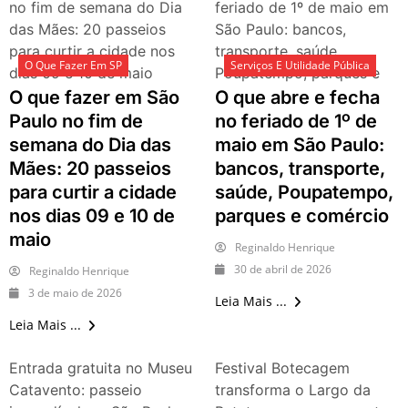
no fim de semana do Dia
feriado de 1º de maio em
das Mães: 20 passeios
São Paulo: bancos,
para curtir a cidade nos
transporte, saúde,
O Que Fazer Em SP
Serviços E Utilidade Pública
dias 09 e 10 de maio
Poupatempo, parques e
comércio
O que fazer em São
O que abre e fecha
Paulo no fim de
no feriado de 1º de
semana do Dia das
maio em São Paulo:
Mães: 20 passeios
bancos, transporte,
para curtir a cidade
saúde, Poupatempo,
nos dias 09 e 10 de
parques e comércio
maio
Reginaldo Henrique
30 de abril de 2026
Reginaldo Henrique
3 de maio de 2026
Leia Mais ...
Leia Mais ...
Entrada gratuita no Museu
Festival Botecagem
Catavento: passeio
transforma o Largo da