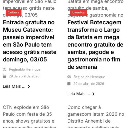
imperdível em São Paulo
Batata em mega encontro
tem acesso grátis neste
gratuito de samba,
Cultura
Eventos
domingo, 03/05
pagode e gastronomia no
fim de semana
Entrada gratuita no
Festival Botecagem
Museu Catavento:
transforma o Largo
passeio imperdível
da Batata em mega
em São Paulo tem
encontro gratuito de
acesso grátis neste
samba, pagode e
domingo, 03/05
gastronomia no fim
de semana
Reginaldo Henrique
29 de abril de 2026
Reginaldo Henrique
29 de abril de 2026
Leia Mais ...
Leia Mais ...
CTN explode em São
Como chegar à
Paulo com festa de 35
gamescom latam 2026 no
anos, shows gratuitos e
Distrito Anhembi de
programação nordestina
transporte público: guia