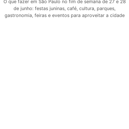
O que fazer em São Paulo no
O que fazer em São Paulo no fim de semana de 27 e 28
final de semana de 11 e 12
de junho: festas juninas, café, cultura, parques,
de julho: guia completo com
gastronomia, feiras e eventos para aproveitar a cidade
festas julinas, exposições,
shows, parques,
gastronomia, automobilismo
e lazer para toda a família