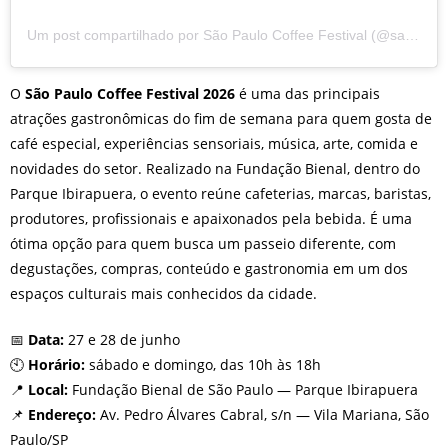
Um post compartilhado por São Paulo Coffee Festival (@saopaulocoffeefestival)
O
São Paulo Coffee Festival 2026
é uma das principais
atrações gastronômicas do fim de semana para quem gosta de
café especial, experiências sensoriais, música, arte, comida e
novidades do setor. Realizado na Fundação Bienal, dentro do
Parque Ibirapuera, o evento reúne cafeterias, marcas, baristas,
produtores, profissionais e apaixonados pela bebida. É uma
ótima opção para quem busca um passeio diferente, com
degustações, compras, conteúdo e gastronomia em um dos
espaços culturais mais conhecidos da cidade.
📅
Data:
27 e 28 de junho
🕙
Horário:
sábado e domingo, das 10h às 18h
📍
Local:
Fundação Bienal de São Paulo — Parque Ibirapuera
📌
Endereço:
Av. Pedro Álvares Cabral, s/n — Vila Mariana, São
Paulo/SP