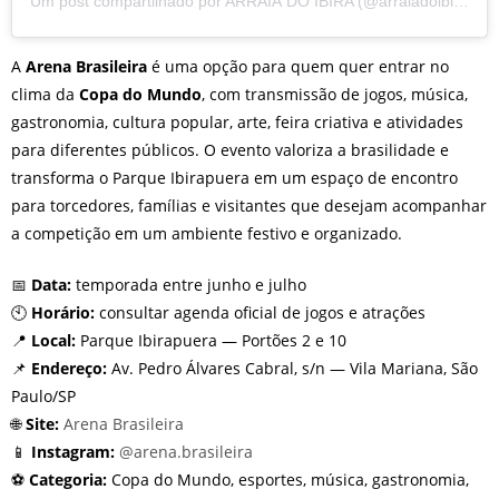
Um post compartilhado por ARRAIÁ DO IBIRA (@arraiadoibira)
A
Arena Brasileira
é uma opção para quem quer entrar no
clima da
Copa do Mundo
, com transmissão de jogos, música,
gastronomia, cultura popular, arte, feira criativa e atividades
para diferentes públicos. O evento valoriza a brasilidade e
transforma o Parque Ibirapuera em um espaço de encontro
para torcedores, famílias e visitantes que desejam acompanhar
a competição em um ambiente festivo e organizado.
📅
Data:
temporada entre junho e julho
🕙
Horário:
consultar agenda oficial de jogos e atrações
📍
Local:
Parque Ibirapuera — Portões 2 e 10
📌
Endereço:
Av. Pedro Álvares Cabral, s/n — Vila Mariana, São
Paulo/SP
🌐
Site:
Arena Brasileira
📱
Instagram:
@arena.brasileira
⚽
Categoria:
Copa do Mundo, esportes, música, gastronomia,