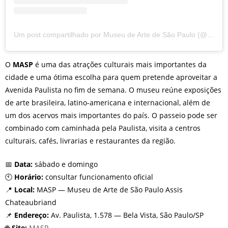
Um post compartilhado por Museu de Arte de São Paulo (@masp)
O
MASP
é uma das atrações culturais mais importantes da
cidade e uma ótima escolha para quem pretende aproveitar a
Avenida Paulista no fim de semana. O museu reúne exposições
de arte brasileira, latino-americana e internacional, além de
um dos acervos mais importantes do país. O passeio pode ser
combinado com caminhada pela Paulista, visita a centros
culturais, cafés, livrarias e restaurantes da região.
📅
Data:
sábado e domingo
🕙
Horário:
consultar funcionamento oficial
📍
Local:
MASP — Museu de Arte de São Paulo Assis
Chateaubriand
📌
Endereço:
Av. Paulista, 1.578 — Bela Vista, São Paulo/SP
🌐
Site:
MASP