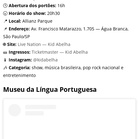
🕓
Abertura dos portões:
16h
🕣
Horário do show:
20h30
📍
Local:
Allianz Parque
📌
Endereço:
Av. Francisco Matarazzo, 1.705 — Água Branca,
São Paulo/SP
🌐
Site:
Live Nation — Kid Abelha
🎫
Ingressos:
Ticketmaster — Kid Abelha
📱
Instagram:
@kidabelha
🎶
Categoria:
show, música brasileira, pop rock nacional e
entretenimento
Museu da Língua Portuguesa