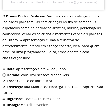
Um post compartilhado por Disney On Ice (@disneyonice)
O
Disney On Ice: Festa em Família
é uma das atrações mais
indicadas para famílias com crianças no fim de semana. O
espetáculo combina patinação artística, música, personagens
conhecidos, cenários coloridos e momentos especiais para fãs
da Disney. A apresentação é uma alternativa de
entretenimento infantil em espaço coberto, ideal para quem
procura uma programação lúdica, emocionante e com
classificação livre.
📅
Data:
apresentações até 28 de junho
🕙
Horário:
consultar sessões disponíveis
📍
Local:
Ginásio do Ibirapuera
📌
Endereço:
Rua Manuel da Nóbrega, 1.361 — Ibirapuera, São
Paulo/SP
🎫
Ingressos:
Fever — Disney On Ice
📱
Instagram:
@disneyonice