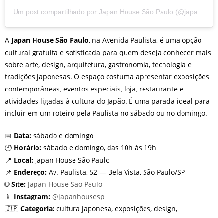
Um post compartilhado por Japan House São Paulo (@japanhousesp)
A
Japan House São Paulo
, na Avenida Paulista, é uma opção
cultural gratuita e sofisticada para quem deseja conhecer mais
sobre arte, design, arquitetura, gastronomia, tecnologia e
tradições japonesas. O espaço costuma apresentar exposições
contemporâneas, eventos especiais, loja, restaurante e
atividades ligadas à cultura do Japão. É uma parada ideal para
incluir em um roteiro pela Paulista no sábado ou no domingo.
📅
Data:
sábado e domingo
🕙
Horário:
sábado e domingo, das 10h às 19h
📍
Local:
Japan House São Paulo
📌
Endereço:
Av. Paulista, 52 — Bela Vista, São Paulo/SP
🌐
Site:
Japan House São Paulo
📱
Instagram:
@japanhousesp
🇯🇵
Categoria:
cultura japonesa, exposições, design,