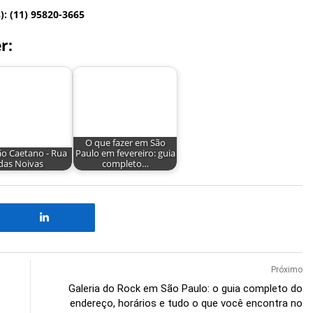
): (11) 95820-3665
r:
O que fazer em São
ão Caetano - Rua
Paulo em fevereiro: guia
das Noivas
completo…
Próximo
Galeria do Rock em São Paulo: o guia completo do
endereço, horários e tudo o que você encontra no