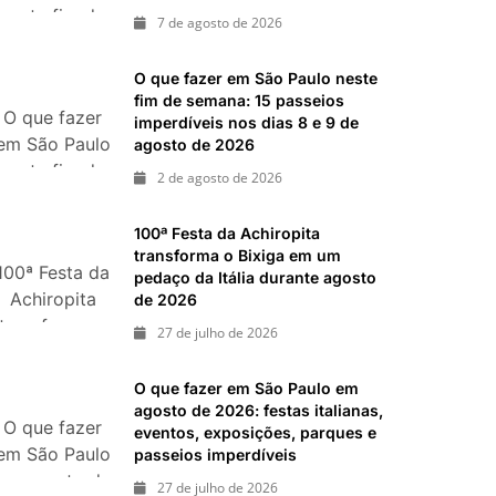
neste fim de
ias 25 e 26 de julho: festas, shows, exposições e
7 de agosto de 2026
semana:
shows,
ias 18 e 19 de julho de 2026: festas julinas, shows,
O que fazer em São Paulo neste
passeios imperdíveis
festivais,
fim de semana: 15 passeios
O que fazer
gastronomia
imperdíveis nos dias 8 e 9 de
em São Paulo
agosto de 2026
e atrações
neste fim de
para o Dia
2 de agosto de 2026
semana: 15
dos Pais
passeios
100ª Festa da Achiropita
imperdíveis
transforma o Bixiga em um
100ª Festa da
nos dias 8 e
pedaço da Itália durante agosto
Achiropita
de 2026
9 de agosto
transforma o
de 2026
27 de julho de 2026
Bixiga em um
pedaço da
O que fazer em São Paulo em
Itália durante
agosto de 2026: festas italianas,
O que fazer
agosto de
eventos, exposições, parques e
em São Paulo
passeios imperdíveis
2026
em agosto de
27 de julho de 2026