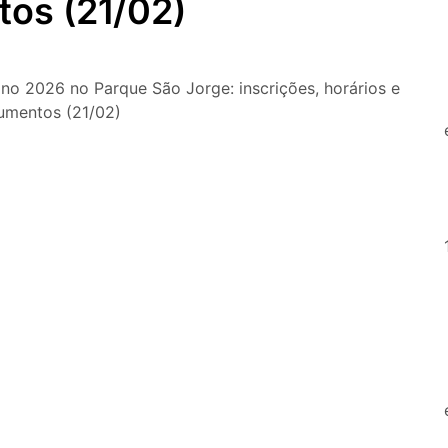
tos (21/02)
O que fazer em São Paulo nos d
passeios imperdíveis
O que fazer em São Paulo nos d
Copa do Mundo, exposições e 
ino 2026 no Parque São Jorge: inscrições, horários e
umentos (21/02)