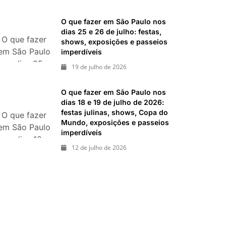
2026: festas
italianas,
O que fazer em São Paulo nos
eventos,
dias 25 e 26 de julho: festas,
O que fazer
exposições,
shows, exposições e passeios
em São Paulo
imperdíveis
parques e
nos dias 25 e
passeios
19 de julho de 2026
26 de julho:
imperdíveis
festas,
O que fazer em São Paulo nos
shows,
dias 18 e 19 de julho de 2026:
exposições e
festas julinas, shows, Copa do
O que fazer
Mundo, exposições e passeios
passeios
em São Paulo
imperdíveis
imperdíveis
nos dias 18 e
12 de julho de 2026
19 de julho
de 2026:
festas julinas,
shows, Copa
do Mundo,
exposições e
passeios