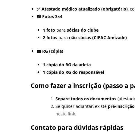
✅ Atestado médico atualizado (obrigatório)
, c
📸 Fotos 3×4
1 foto
para
sócias do clube
2 fotos
para
não-sócias (CIFAC Amizade)
🪪 RG (cópia)
1 cópia do RG da atleta
1 cópia do RG do responsável
Como fazer a inscrição (passo a p
Separe todos os documentos
(atestado
Se quiser adiantar, existe
pré-inscrição
neste link
.
Contato para dúvidas rápidas