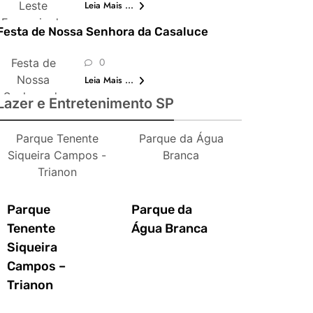
Leste
Leia Mais ...
Europeia de
Festa de Nossa Senhora da Casaluce
São Paulo
0
Festa de
Nossa
Leia Mais ...
Senhora da
Lazer e Entretenimento SP
Casaluce
Parque Tenente
Parque da Água
Siqueira Campos -
Branca
Trianon
Parque
Parque da
Tenente
Água Branca
Siqueira
Campos –
Trianon