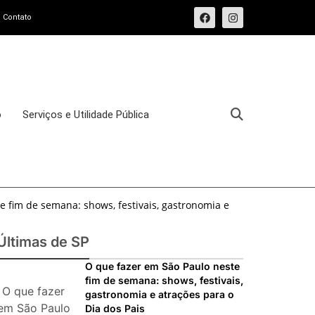
Contato
o
Serviços e Utilidade Pública
e fim de semana: shows, festivais, gastronomia e
e fim de semana: 15 passeios imperdíveis nos dias
Últimas de SP
sforma o Bixiga em um pedaço da Itália durante
O que fazer em São Paulo neste
fim de semana: shows, festivais,
O que fazer
gastronomia e atrações para o
osto de 2026: festas italianas, eventos,
em São Paulo
Dia dos Pais
s imperdíveis