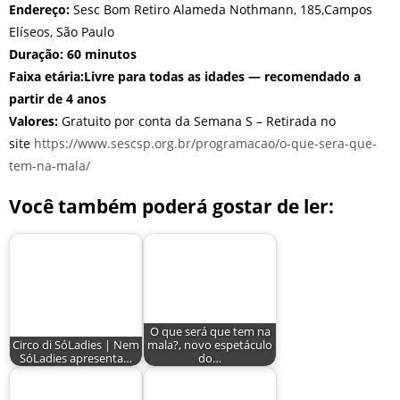
Endereço:
Sesc Bom Retiro Alameda Nothmann, 185,Campos
Elíseos, São Paulo
Duração: 60 minutos
Faixa etária:Livre para todas as idades — recomendado a
partir de 4 anos
Valores:
Gratuito por conta da Semana S – Retirada no
site
https://www.sescsp.org.br/programacao/o-que-sera-que-
tem-na-mala/
Você também poderá gostar de ler:
O que será que tem na
Circo di SóLadies | Nem
mala?, novo espetáculo
SóLadies apresenta…
do…