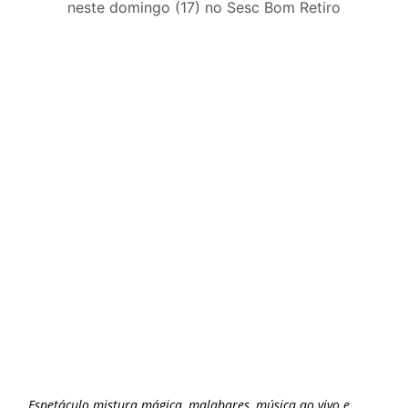
nos dias 18 e 19 de julho de
neste domingo (17) no Sesc Bom Retiro
2026: festas julinas, shows,
Copa do Mundo, exposições
e passeios imperdíveis
Espetáculo mistura mágica, malabares, música ao vivo e