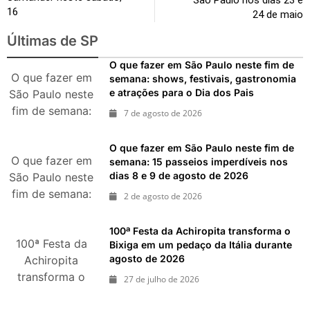
São Paulo nos dias 23 e
16
24 de maio
Últimas de SP
O que fazer em São Paulo neste fim de
O que fazer em
semana: shows, festivais, gastronomia
e atrações para o Dia dos Pais
São Paulo neste
fim de semana:
7 de agosto de 2026
shows, festivais,
gastronomia e
O que fazer em São Paulo neste fim de
atrações para o
O que fazer em
semana: 15 passeios imperdíveis nos
dias 8 e 9 de agosto de 2026
São Paulo neste
Dia dos Pais
fim de semana:
2 de agosto de 2026
15 passeios
imperdíveis nos
100ª Festa da Achiropita transforma o
100ª Festa da
dias 8 e 9 de
Bixiga em um pedaço da Itália durante
agosto de 2026
agosto de 2026
Achiropita
transforma o
27 de julho de 2026
Bixiga em um
pedaço da Itália