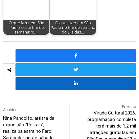
O que fazer em São
O que fazer em São
Paulo neste fim de
Paulo no fim de semana
semana: 15…
do Dia das…
Próximo
Anterior
Virada Cultural 2026:
Nina Pandolfo, artista da
programação completa
exposição “Portais”,
terá mais de 1,2 mil
realiza palestra no Farol
atrações gratuitas em
Santander neste sábado,