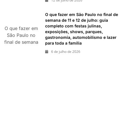
12 de julho de 2026
julho de 2026:
festas julinas,
O que fazer em São Paulo no final de
shows, Copa do
semana de 11 e 12 de julho: guia
Mundo,
completo com festas julinas,
O que fazer em
exposições e
exposições, shows, parques,
São Paulo no
passeios
gastronomia, automobilismo e lazer
final de semana
para toda a família
imperdíveis
de 11 e 12 de
6 de julho de 2026
julho: guia
completo com
festas julinas,
exposições,
shows, parques,
gastronomia,
automobilismo e
lazer para toda
a família