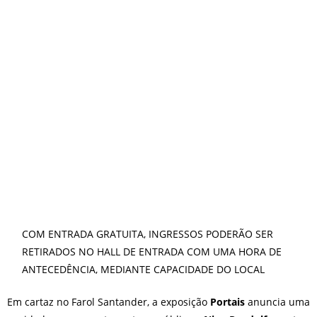
O que fazer em São Paulo no
final de semana de 11 e 12
de julho: guia completo com
festas julinas, exposições,
shows, parques,
gastronomia, automobilismo
e lazer para toda a família
COM ENTRADA GRATUITA, INGRESSOS PODERÃO SER
RETIRADOS NO HALL DE ENTRADA COM UMA HORA DE
ANTECEDÊNCIA, MEDIANTE CAPACIDADE DO LOCAL
Em cartaz no Farol Santander, a exposição
Portais
anuncia uma