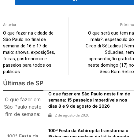
Anterior
Próximo
O que fazer na cidade de
O que será que tem na
São Paulo no final de
mala?, espetáculo do
semana de 16 e 17 de
Circo di SóLadies | Nem
maio: shows, exposições,
SóLadies, tem
feiras, gastronomia e
apresentação gratuita
passeios para todos os
neste domingo (17) no
públicos
Sesc Bom Retiro
Últimas de SP
O que fazer em São Paulo neste fim de
O que fazer em
semana: 15 passeios imperdíveis nos
dias 8 e 9 de agosto de 2026
São Paulo neste
fim de semana:
2 de agosto de 2026
15 passeios
imperdíveis nos
100ª Festa da Achiropita transforma o
100ª Festa da
dias 8 e 9 de
Bixiga em um pedaço da Itália durante