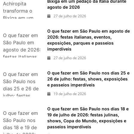
O que fazer em São Paulo no
Bixiga em um pedaço da Itália durante
agosto de 2026
Achiropita
final de semana de 11 e 12
agosto de 2026
transforma o
de julho: guia completo com
27 de julho de 2026
Bixiga em um
festas julinas, exposições,
pedaço da Itália
shows, parques,
O que fazer em São Paulo em agosto de
gastronomia, automobilismo
durante agosto
O que fazer em
2026: festas italianas, eventos,
e lazer para toda a família
de 2026
São Paulo em
exposições, parques e passeios
imperdíveis
agosto de 2026:
festas italianas,
27 de julho de 2026
eventos,
exposições,
O que fazer em São Paulo nos dias 25 e
O que fazer em
parques e
26 de julho: festas, shows, exposições
São Paulo nos
e passeios imperdíveis
passeios
dias 25 e 26 de
imperdíveis
19 de julho de 2026
julho: festas,
shows,
O que fazer em São Paulo nos dias 18 e
exposições e
O que fazer em
19 de julho de 2026: festas julinas,
passeios
São Paulo nos
shows, Copa do Mundo, exposições e
imperdíveis
passeios imperdíveis
dias 18 e 19 de