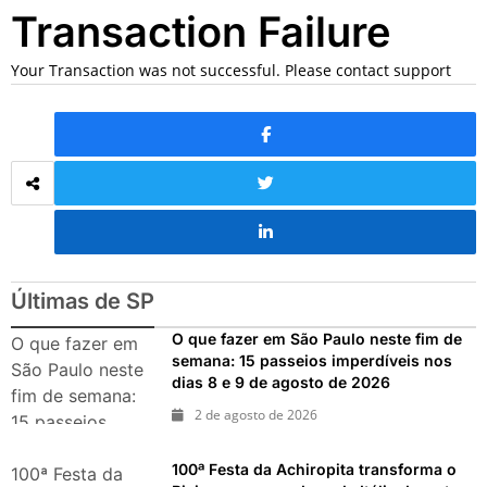
Transaction Failure
passeios imperdíveis nos
dias 8 e 9 de agosto de 2026
100ª Festa da Achiropita
Your Transaction was not successful. Please contact support
transforma o Bixiga em um
pedaço da Itália durante
agosto de 2026
O que fazer em São Paulo
em agosto de 2026: festas
italianas, eventos,
exposições, parques e
passeios imperdíveis
O que fazer em São Paulo
Últimas de SP
nos dias 25 e 26 de julho:
festas, shows, exposições e
O que fazer em São Paulo neste fim de
O que fazer em
passeios imperdíveis
semana: 15 passeios imperdíveis nos
São Paulo neste
O que fazer em São Paulo
dias 8 e 9 de agosto de 2026
nos dias 18 e 19 de julho de
fim de semana:
2 de agosto de 2026
2026: festas julinas, shows,
15 passeios
Copa do Mundo, exposições
imperdíveis nos
e passeios imperdíveis
100ª Festa da Achiropita transforma o
dias 8 e 9 de
100ª Festa da