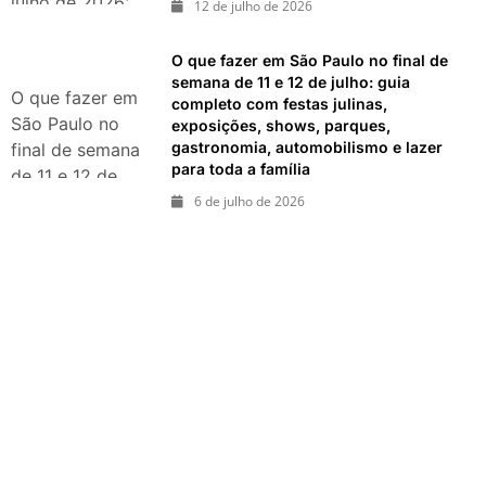
julho de 2026:
12 de julho de 2026
festas julinas,
shows, Copa do
O que fazer em São Paulo no final de
Mundo,
semana de 11 e 12 de julho: guia
O que fazer em
completo com festas julinas,
exposições e
São Paulo no
exposições, shows, parques,
passeios
gastronomia, automobilismo e lazer
final de semana
imperdíveis
para toda a família
de 11 e 12 de
julho: guia
6 de julho de 2026
completo com
festas julinas,
exposições,
shows, parques,
gastronomia,
automobilismo e
lazer para toda
a família