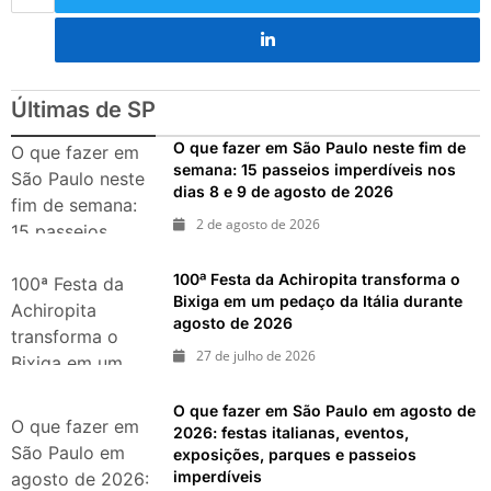
Últimas de SP
O que fazer em São Paulo neste fim de
O que fazer em
semana: 15 passeios imperdíveis nos
São Paulo neste
dias 8 e 9 de agosto de 2026
fim de semana:
2 de agosto de 2026
15 passeios
imperdíveis nos
100ª Festa da Achiropita transforma o
dias 8 e 9 de
100ª Festa da
Bixiga em um pedaço da Itália durante
agosto de 2026
Achiropita
agosto de 2026
transforma o
27 de julho de 2026
Bixiga em um
pedaço da Itália
O que fazer em São Paulo em agosto de
durante agosto
O que fazer em
2026: festas italianas, eventos,
de 2026
São Paulo em
exposições, parques e passeios
imperdíveis
agosto de 2026: