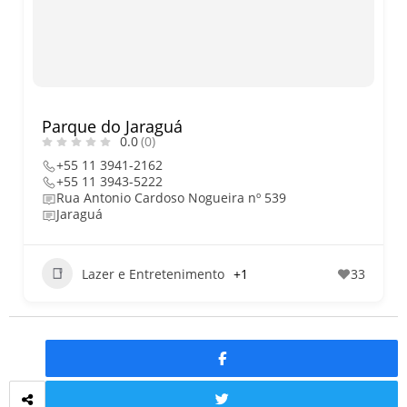
O que fazer em São Paulo no
final de semana de 11 e 12
de julho: guia completo com
festas julinas, exposições,
shows, parques,
gastronomia, automobilismo
e lazer para toda a família
Parque do Jaraguá
0.0
(0)
+55 11 3941-2162
+55 11 3943-5222
Rua Antonio Cardoso Nogueira nº 539
Jaraguá
Lazer e Entretenimento
+1
33