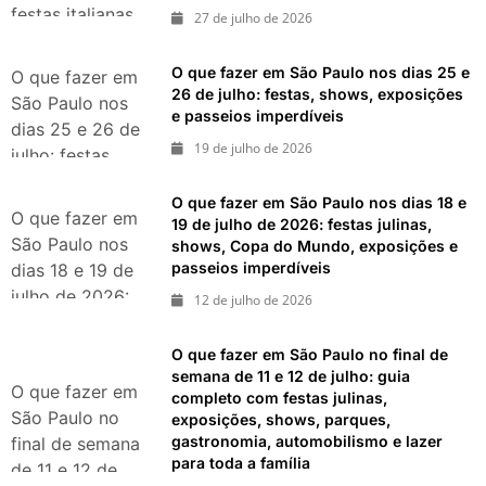
festas italianas,
27 de julho de 2026
eventos,
exposições,
O que fazer em São Paulo nos dias 25 e
O que fazer em
parques e
26 de julho: festas, shows, exposições
São Paulo nos
e passeios imperdíveis
passeios
dias 25 e 26 de
imperdíveis
19 de julho de 2026
julho: festas,
shows,
O que fazer em São Paulo nos dias 18 e
exposições e
O que fazer em
19 de julho de 2026: festas julinas,
passeios
São Paulo nos
shows, Copa do Mundo, exposições e
imperdíveis
passeios imperdíveis
dias 18 e 19 de
julho de 2026:
12 de julho de 2026
festas julinas,
shows, Copa do
O que fazer em São Paulo no final de
Mundo,
semana de 11 e 12 de julho: guia
O que fazer em
completo com festas julinas,
exposições e
São Paulo no
exposições, shows, parques,
passeios
gastronomia, automobilismo e lazer
final de semana
imperdíveis
para toda a família
de 11 e 12 de