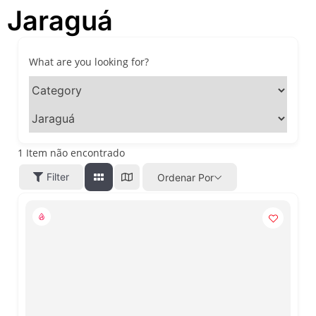
Jaraguá
passeios imperdíveis nos
dias 8 e 9 de agosto de 2026
100ª Festa da Achiropita
transforma o Bixiga em um
What are you looking for?
pedaço da Itália durante
agosto de 2026
O que fazer em São Paulo
em agosto de 2026: festas
italianas, eventos,
exposições, parques e
1
Item não encontrado
passeios imperdíveis
Filter
Ordenar Por
O que fazer em São Paulo
nos dias 25 e 26 de julho:
festas, shows, exposições e
passeios imperdíveis
O que fazer em São Paulo
nos dias 18 e 19 de julho de
2026: festas julinas, shows,
Copa do Mundo, exposições
e passeios imperdíveis