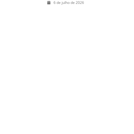
julho: guia
6 de julho de 2026
completo com
festas julinas,
exposições,
shows, parques,
gastronomia,
automobilismo e
lazer para toda
a família