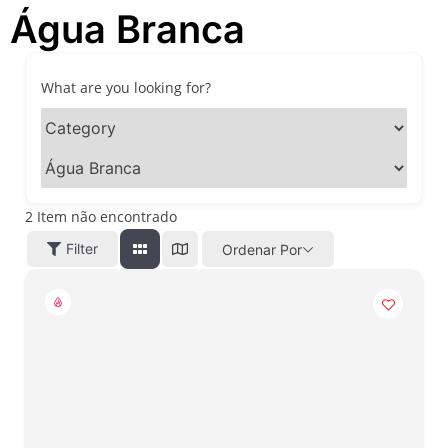
Água Branca
festivais, gastronomia e
atrações para o Dia dos Pais
O que fazer em São Paulo
neste fim de semana: 15
What are you looking for?
passeios imperdíveis nos
dias 8 e 9 de agosto de 2026
100ª Festa da Achiropita
transforma o Bixiga em um
pedaço da Itália durante
agosto de 2026
2
Item não encontrado
O que fazer em São Paulo
Filter
Ordenar Por
em agosto de 2026: festas
italianas, eventos,
exposições, parques e
passeios imperdíveis
O que fazer em São Paulo
nos dias 25 e 26 de julho:
festas, shows, exposições e
passeios imperdíveis
O que fazer em São Paulo