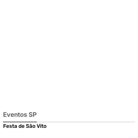
Mundo,
exposições e
passeios
imperdíveis
Eventos SP
Festa de São Vito