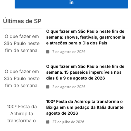
Últimas de SP
O que fazer em São Paulo neste fim de
O que fazer em
semana: shows, festivais, gastronomia
e atrações para o Dia dos Pais
São Paulo neste
fim de semana:
7 de agosto de 2026
shows, festivais,
gastronomia e
O que fazer em São Paulo neste fim de
atrações para o
O que fazer em
semana: 15 passeios imperdíveis nos
dias 8 e 9 de agosto de 2026
São Paulo neste
Dia dos Pais
fim de semana:
2 de agosto de 2026
15 passeios
imperdíveis nos
100ª Festa da Achiropita transforma o
100ª Festa da
dias 8 e 9 de
Bixiga em um pedaço da Itália durante
agosto de 2026
agosto de 2026
Achiropita
transforma o
27 de julho de 2026
Bixiga em um