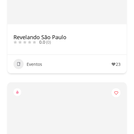
nos dias 18 e 19 de julho de
2026: festas julinas, shows,
Copa do Mundo, exposições
e passeios imperdíveis
Revelando São Paulo
0.0
(0)
Eventos
23