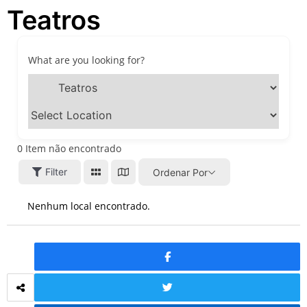
Teatros
passeios imperdíveis nos
dias 8 e 9 de agosto de 2026
100ª Festa da Achiropita
transforma o Bixiga em um
What are you looking for?
pedaço da Itália durante
agosto de 2026
O que fazer em São Paulo
em agosto de 2026: festas
italianas, eventos,
exposições, parques e
0
Item não encontrado
passeios imperdíveis
Filter
Ordenar Por
O que fazer em São Paulo
nos dias 25 e 26 de julho:
festas, shows, exposições e
Nenhum local encontrado.
passeios imperdíveis
O que fazer em São Paulo
nos dias 18 e 19 de julho de
2026: festas julinas, shows,
Copa do Mundo, exposições
e passeios imperdíveis