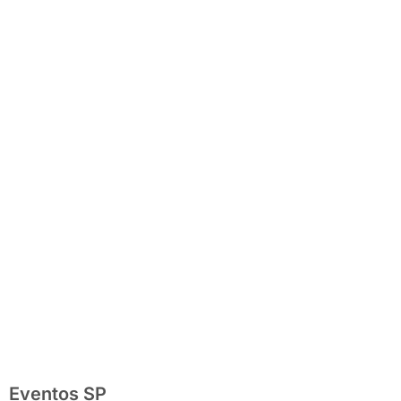
completo com
festas julinas,
exposições,
shows, parques,
gastronomia,
automobilismo e
lazer para toda
a família
Eventos SP