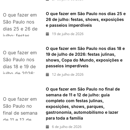
eventos,
exposições,
O que fazer em São Paulo nos dias 25 e
O que fazer em
parques e
26 de julho: festas, shows, exposições
São Paulo nos
e passeios imperdíveis
passeios
dias 25 e 26 de
imperdíveis
19 de julho de 2026
julho: festas,
shows,
O que fazer em São Paulo nos dias 18 e
exposições e
O que fazer em
19 de julho de 2026: festas julinas,
passeios
São Paulo nos
shows, Copa do Mundo, exposições e
imperdíveis
passeios imperdíveis
dias 18 e 19 de
julho de 2026:
12 de julho de 2026
festas julinas,
shows, Copa do
O que fazer em São Paulo no final de
Mundo,
semana de 11 e 12 de julho: guia
O que fazer em
completo com festas julinas,
exposições e
São Paulo no
exposições, shows, parques,
passeios
gastronomia, automobilismo e lazer
final de semana
imperdíveis
para toda a família
de 11 e 12 de
julho: guia
6 de julho de 2026