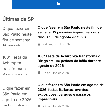
O que fazer em São Paulo no
final de semana de 11 e 12
de julho: guia completo com
festas julinas, exposições,
Últimas de SP
shows, parques,
gastronomia, automobilismo
O que fazer em São Paulo neste fim de
O que fazer em
e lazer para toda a família
semana: 15 passeios imperdíveis nos
São Paulo neste
dias 8 e 9 de agosto de 2026
fim de semana:
2 de agosto de 2026
15 passeios
imperdíveis nos
100ª Festa da Achiropita transforma o
dias 8 e 9 de
100ª Festa da
Bixiga em um pedaço da Itália durante
agosto de 2026
Achiropita
agosto de 2026
transforma o
27 de julho de 2026
Bixiga em um
pedaço da Itália
O que fazer em São Paulo em agosto de
durante agosto
O que fazer em
2026: festas italianas, eventos,
de 2026
São Paulo em
exposições, parques e passeios
imperdíveis
agosto de 2026:
festas italianas,
27 de julho de 2026