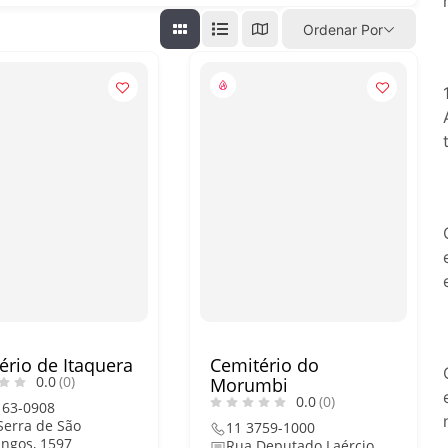
O que fazer em São Paulo nos d
Ordenar Por
Copa do Mundo, exposições e 
O que fazer em São Paulo no f
com festas julinas, exposições
lazer para toda a família
ério de Itaquera
Cemitério do
0.0
(0)
Morumbi
0.0
(0)
163-0908
Serra de São
11 3759-1000
ngos, 1597
Rua Deputado Laércio