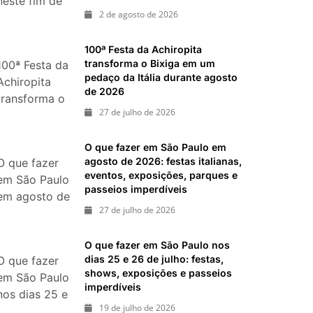
neste fim de
ias 18 e 19 de julho de 2026: festas julinas, shows,
2 de agosto de 2026
semana: 15
passeios imperdíveis
passeios
inal de semana de 11 e 12 de julho: guia completo
100ª Festa da Achiropita
imperdíveis
, shows, parques, gastronomia, automobilismo e
transforma o Bixiga em um
100ª Festa da
nos dias 8 e
pedaço da Itália durante agosto
Achiropita
9 de agosto
de 2026
transforma o
de 2026
27 de julho de 2026
Bixiga em um
pedaço da
O que fazer em São Paulo em
Itália durante
agosto de 2026: festas italianas,
O que fazer
agosto de
eventos, exposições, parques e
em São Paulo
2026
passeios imperdíveis
em agosto de
27 de julho de 2026
2026: festas
italianas,
O que fazer em São Paulo nos
eventos,
dias 25 e 26 de julho: festas,
O que fazer
exposições,
shows, exposições e passeios
em São Paulo
parques e
imperdíveis
nos dias 25 e
passeios
19 de julho de 2026
26 de julho: