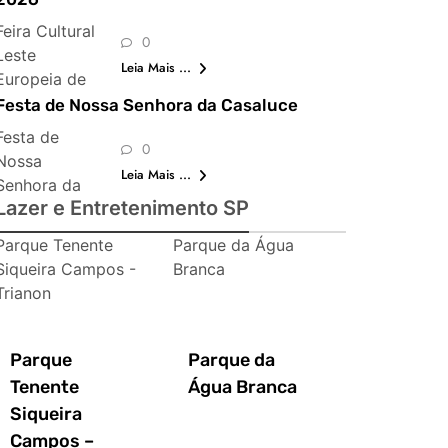
Feira Cultural
0
Leste
Leia Mais ...
Europeia de
São Paulo
Festa de Nossa Senhora da Casaluce
Festa de
0
Nossa
Leia Mais ...
Senhora da
Lazer e Entretenimento SP
Casaluce
Parque Tenente
Parque da Água
Siqueira Campos -
Branca
Trianon
Parque
Parque da
Tenente
Água Branca
Siqueira
Campos –