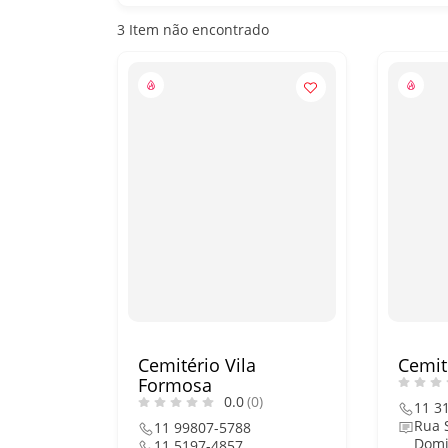
3
Item não encontrado
Cemitério Vila
Cemit
Formosa
0.0
(0)
11 3
Rua 
11 99807-5788
Domi
11 5197-4857