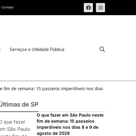
Contato
o
Serviços e Utilidade Pública
e fim de semana: 15 passeios imperdíveis nos dias
sforma o Bixiga em um pedaço da Itália durante
Últimas de SP
osto de 2026: festas italianas, eventos,
O que fazer em São Paulo neste
fim de semana: 15 passeios
O que fazer
s imperdíveis
imperdíveis nos dias 8 e 9 de
ias 25 e 26 de julho: festas, shows, exposições e
em São Paulo
agosto de 2026