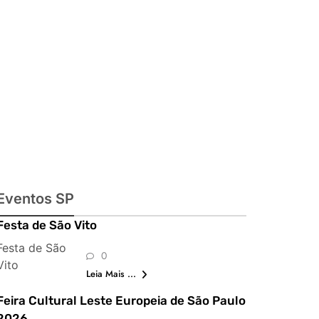
exposições,
shows,
parques,
gastronomia,
automobilismo
e lazer para
toda a família
Eventos SP
Festa de São Vito
Festa de São
0
Vito
Leia Mais ...
Feira Cultural Leste Europeia de São Paulo
2026