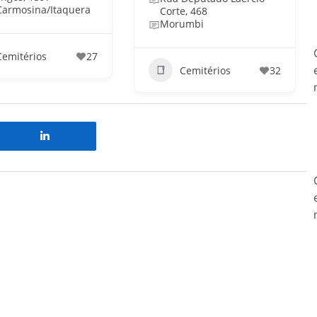
 Carmosina/Itaquera
Corte, 468
Morumbi
Cemitérios
27
Cemitérios
32