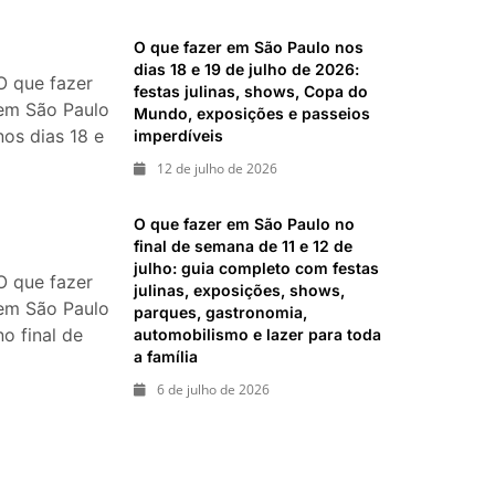
imperdíveis
festas,
O que fazer em São Paulo nos
shows,
dias 18 e 19 de julho de 2026:
exposições e
O que fazer
festas julinas, shows, Copa do
passeios
em São Paulo
Mundo, exposições e passeios
imperdíveis
nos dias 18 e
imperdíveis
19 de julho
12 de julho de 2026
de 2026:
festas julinas,
O que fazer em São Paulo no
shows, Copa
final de semana de 11 e 12 de
do Mundo,
julho: guia completo com festas
O que fazer
julinas, exposições, shows,
exposições e
em São Paulo
parques, gastronomia,
passeios
no final de
automobilismo e lazer para toda
imperdíveis
a família
semana de 11
e 12 de julho:
6 de julho de 2026
guia
completo
com festas
julinas,