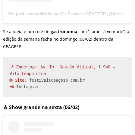
Um post compartilhado por Os Festivais CEAGESP (@festivaisceagesp)
Se a ideia é um rolê de
gastronomia
com “comer à vontade”, a
edição da semana fecha no domingo (08/02) dentro da
CEAGESP.
📍 Endereço: Av. Dr. Gastão Vidigal, 1.946 – 
Vila Leopoldina

🌐 Site: 
festivaisceagesp.com.br
📲 
Instagram
🎸 Show grande na sexta (06/02)