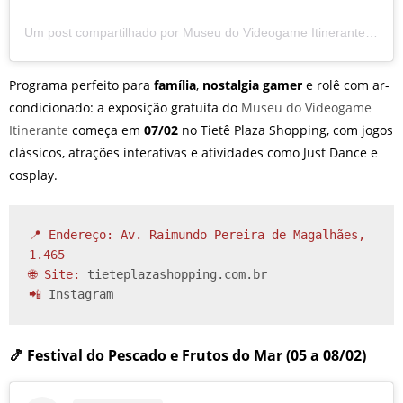
Um post compartilhado por Museu do Videogame Itinerante (@museudovideogameoficial)
Programa perfeito para
família
,
nostalgia gamer
e rolê com ar-
condicionado: a exposição gratuita do
Museu do Videogame
Itinerante
começa em
07/02
no Tietê Plaza Shopping, com jogos
clássicos, atrações interativas e atividades como Just Dance e
cosplay.
📍 Endereço: Av. Raimundo Pereira de Magalhães, 
1.465

🌐 Site: 
tieteplazashopping.com.br
📲 
Instagram
🍤 Festival do Pescado e Frutos do Mar (05 a 08/02)