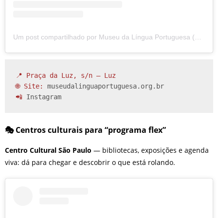
Um post compartilhado por Museu da Língua Portuguesa (@museudalinguaportuguesa)
📍 Praça da Luz, s/n – Luz

🌐 Site: 
museudalinguaportuguesa.org.br
📲 
Instagram
🎭 Centros culturais para “programa flex”
Centro Cultural São Paulo
— bibliotecas, exposições e agenda
viva: dá para chegar e descobrir o que está rolando.