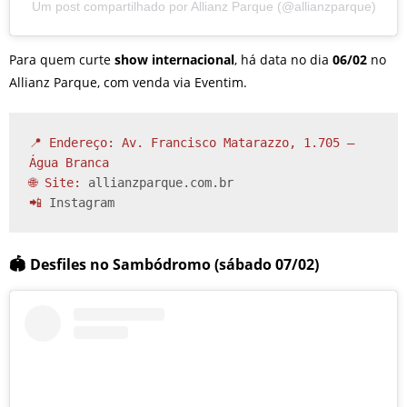
Um post compartilhado por Allianz Parque (@allianzparque)
Para quem curte
show internacional
, há data no dia
06/02
no
Allianz Parque, com venda via Eventim.
📍 Endereço: Av. Francisco Matarazzo, 1.705 – 
Água Branca

🌐 Site: 
allianzparque.com.br
📲 
Instagram
🏟️ Desfiles no Sambódromo (sábado 07/02)