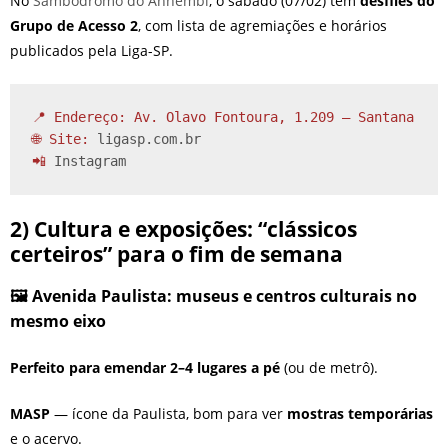
No
Sambódromo do Anhembi
, o sábado (07/02) tem
desfiles do
Grupo de Acesso 2
, com lista de agremiações e horários
publicados pela Liga-SP.
📍 Endereço: Av. Olavo Fontoura, 1.209 – Santana

🌐 Site: 
ligasp.com.br
📲 
Instagram
2) Cultura e exposições: “clássicos
certeiros” para o fim de semana
🖼️ Avenida Paulista: museus e centros culturais no
mesmo eixo
Perfeito para emendar 2–4 lugares a pé
(ou de metrô).
MASP
— ícone da Paulista, bom para ver
mostras temporárias
e o acervo.