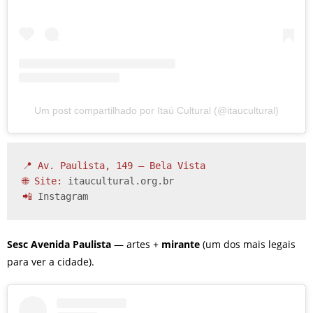
Um post compartilhado por Itaú Cultural (@itaucultural)
📍 Av. Paulista, 149 – Bela Vista

🌐 Site: 
itaucultural.org.br
📲 
Instagram
Sesc Avenida Paulista
— artes +
mirante
(um dos mais legais
para ver a cidade).