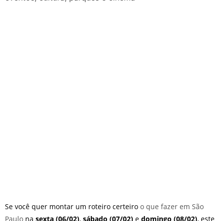
O que fazer em São Paulo no
final de semana de 11 e 12
de julho: guia completo com
festas julinas, exposições,
shows, parques,
gastronomia, automobilismo
e lazer para toda a família
Se você quer montar um roteiro certeiro
o que fazer em São
Paulo
na
sexta (06/02)
,
sábado (07/02)
e
domingo (08/02)
, este