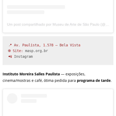
Um post compartilhado por Museu de Arte de São Paulo (@masp)
📍 Av. Paulista, 1.578 – Bela Vista

🌐 Site: 
masp.org.br
📲 
Instagram
Instituto Moreira Salles Paulista
— exposições,
cinema/mostras e café, ótima pedida para
programa de tarde
.