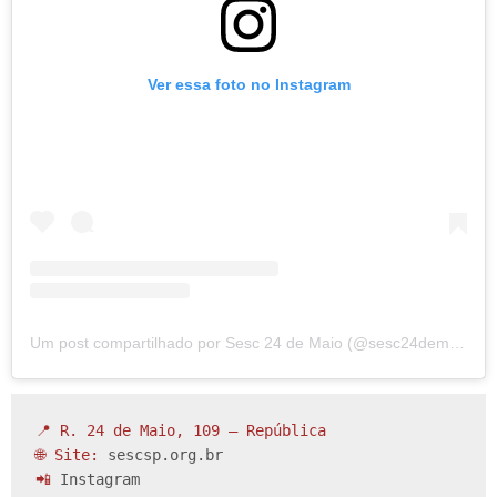
Ver essa foto no Instagram
Um post compartilhado por Sesc 24 de Maio (@sesc24demaio)
📍 R. 24 de Maio, 109 – República

🌐 Site: 
sescsp.org.br
📲 
Instagram