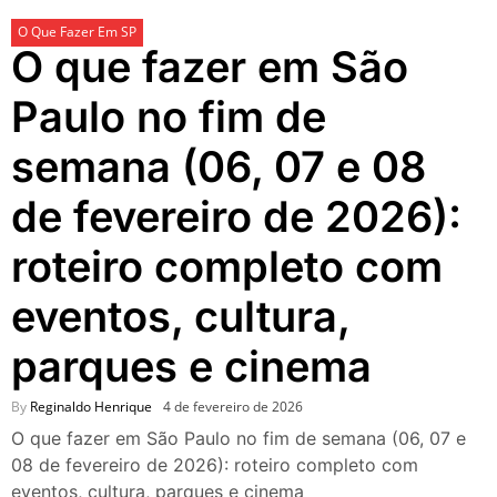
passeios imperdíveis nos
O Que Fazer Em SP
dias 8 e 9 de agosto de 2026
O que fazer em São
100ª Festa da Achiropita
transforma o Bixiga em um
Paulo no fim de
pedaço da Itália durante
agosto de 2026
semana (06, 07 e 08
O que fazer em São Paulo
em agosto de 2026: festas
de fevereiro de 2026):
italianas, eventos,
exposições, parques e
roteiro completo com
passeios imperdíveis
O que fazer em São Paulo
eventos, cultura,
nos dias 25 e 26 de julho:
festas, shows, exposições e
parques e cinema
passeios imperdíveis
O que fazer em São Paulo
nos dias 18 e 19 de julho de
By
Reginaldo Henrique
4 de fevereiro de 2026
2026: festas julinas, shows,
O que fazer em São Paulo no fim de semana (06, 07 e
Copa do Mundo, exposições
08 de fevereiro de 2026): roteiro completo com
e passeios imperdíveis
eventos, cultura, parques e cinema