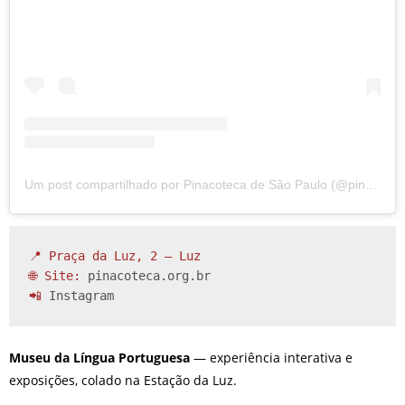
Um post compartilhado por Pinacoteca de São Paulo (@pinacotecasp)
📍 Praça da Luz, 2 – Luz

🌐 Site: 
pinacoteca.org.br
📲 
Instagram
Museu da Língua Portuguesa
— experiência interativa e
exposições, colado na Estação da Luz.