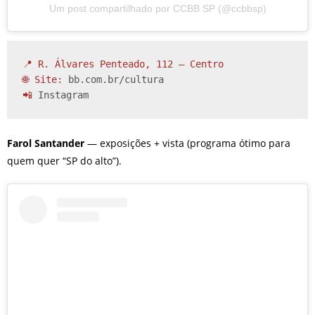
Um post compartilhado por CCBB SP (@ccbbsp)
📍 R. Álvares Penteado, 112 – Centro

🌐 Site: 
bb.com.br/cultura
📲 
Instagram
Farol Santander
— exposições + vista (programa ótimo para
quem quer “SP do alto”).