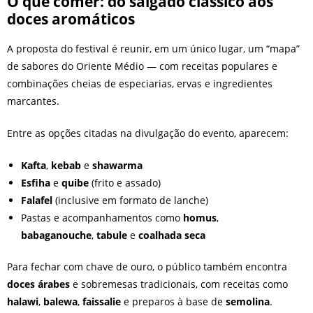
O que comer: do salgado clássico aos
doces aromáticos
A proposta do festival é reunir, em um único lugar, um “mapa”
de sabores do Oriente Médio — com receitas populares e
combinações cheias de especiarias, ervas e ingredientes
marcantes.
Entre as opções citadas na divulgação do evento, aparecem:
Kafta
,
kebab
e
shawarma
Esfiha
e
quibe
(frito e assado)
Falafel
(inclusive em formato de lanche)
Pastas e acompanhamentos como
homus
,
babaganouche
,
tabule
e
coalhada seca
Para fechar com chave de ouro, o público também encontra
doces árabes
e sobremesas tradicionais, com receitas como
halawi
,
balewa
,
faissalie
e preparos à base de
semolina
.