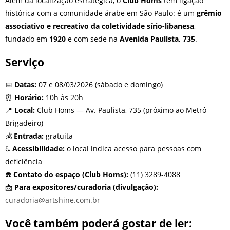
Além da localização estratégica, o
Club Homs
tem ligação
histórica com a comunidade árabe em São Paulo: é um
grêmio
associativo e recreativo da coletividade sírio-libanesa
,
fundado em
1920
e com sede na
Avenida Paulista, 735
.
Serviço
📅
Datas:
07 e 08/03/2026 (sábado e domingo)
⏰
Horário:
10h às 20h
📍
Local:
Club Homs — Av. Paulista, 735 (próximo ao Metrô
Brigadeiro)
💰
Entrada:
gratuita
♿
Acessibilidade:
o local indica acesso para pessoas com
deficiência
☎️
Contato do espaço (Club Homs):
(11) 3289-4088
📩
Para expositores/curadoria (divulgação):
curadoria@artshine.com.br
Você também poderá gostar de ler: