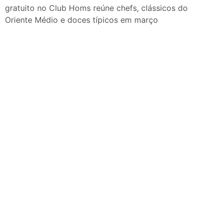
nos dias 18 e 19 de julho de
gratuito no Club Homs reúne chefs, clássicos do
2026: festas julinas, shows,
Oriente Médio e doces típicos em março
Copa do Mundo, exposições
e passeios imperdíveis