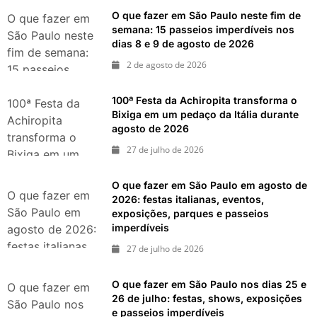
gastronomia e
O que fazer em São Paulo neste fim de
atrações para o
O que fazer em
semana: 15 passeios imperdíveis nos
Dia dos Pais
São Paulo neste
dias 8 e 9 de agosto de 2026
fim de semana:
2 de agosto de 2026
15 passeios
imperdíveis nos
100ª Festa da Achiropita transforma o
dias 8 e 9 de
100ª Festa da
Bixiga em um pedaço da Itália durante
agosto de 2026
Achiropita
agosto de 2026
transforma o
27 de julho de 2026
Bixiga em um
pedaço da Itália
O que fazer em São Paulo em agosto de
durante agosto
O que fazer em
2026: festas italianas, eventos,
de 2026
São Paulo em
exposições, parques e passeios
imperdíveis
agosto de 2026:
festas italianas,
27 de julho de 2026
eventos,
exposições,
O que fazer em São Paulo nos dias 25 e
O que fazer em
parques e
26 de julho: festas, shows, exposições
São Paulo nos
e passeios imperdíveis
passeios