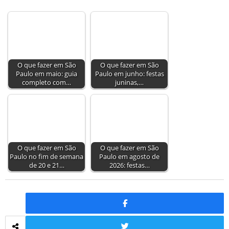
O que fazer em São
O que fazer em São
Paulo em maio: guia
Paulo em junho: festas
completo com…
juninas,…
O que fazer em São
O que fazer em São
Paulo no fim de semana
Paulo em agosto de
de 20 e 21…
2026: festas…