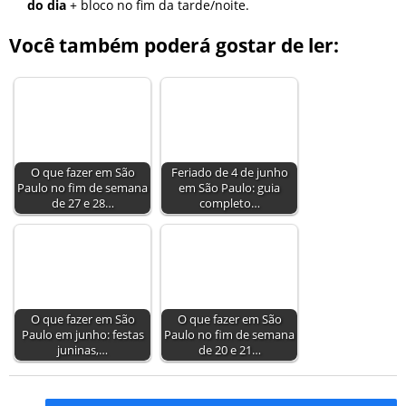
do dia
+ bloco no fim da tarde/noite.
Você também poderá gostar de ler:
O que fazer em São
Feriado de 4 de junho
Paulo no fim de semana
em São Paulo: guia
de 27 e 28…
completo…
O que fazer em São
O que fazer em São
Paulo em junho: festas
Paulo no fim de semana
juninas,…
de 20 e 21…