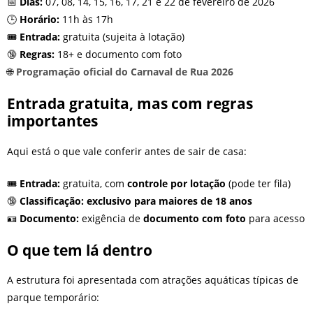
📅
Dias:
07, 08, 14, 15, 16, 17, 21 e 22 de fevereiro de 2026
🕒
Horário:
11h às 17h
🎟️
Entrada:
gratuita (sujeita à lotação)
🔞
Regras:
18+ e documento com foto
🌐
Programação oficial do Carnaval de Rua 2026
Entrada gratuita, mas com regras
importantes
Aqui está o que vale conferir antes de sair de casa:
🎟️
Entrada:
gratuita, com
controle por lotação
(pode ter fila)
🔞
Classificação:
exclusivo para maiores de 18 anos
🪪
Documento:
exigência de
documento com foto
para acesso
O que tem lá dentro
A estrutura foi apresentada com atrações aquáticas típicas de
parque temporário: