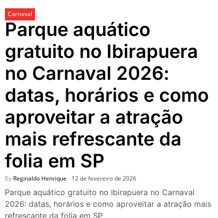
festivais, gastronomia e
Carnaval
atrações para o Dia dos Pais
Parque aquático
O que fazer em São Paulo
neste fim de semana: 15
gratuito no Ibirapuera
passeios imperdíveis nos
dias 8 e 9 de agosto de 2026
no Carnaval 2026:
100ª Festa da Achiropita
transforma o Bixiga em um
datas, horários e como
pedaço da Itália durante
agosto de 2026
aproveitar a atração
O que fazer em São Paulo
em agosto de 2026: festas
mais refrescante da
italianas, eventos,
exposições, parques e
folia em SP
passeios imperdíveis
O que fazer em São Paulo
nos dias 25 e 26 de julho:
By
Reginaldo Henrique
12 de fevereiro de 2026
festas, shows, exposições e
Parque aquático gratuito no Ibirapuera no Carnaval
passeios imperdíveis
2026: datas, horários e como aproveitar a atração mais
O que fazer em São Paulo
refrescante da folia em SP