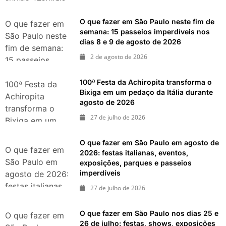
gastronomia e
O que fazer em São Paulo neste fim de
atrações para o
O que fazer em
semana: 15 passeios imperdíveis nos
Dia dos Pais
São Paulo neste
dias 8 e 9 de agosto de 2026
fim de semana:
2 de agosto de 2026
15 passeios
imperdíveis nos
100ª Festa da Achiropita transforma o
dias 8 e 9 de
100ª Festa da
Bixiga em um pedaço da Itália durante
agosto de 2026
Achiropita
agosto de 2026
transforma o
27 de julho de 2026
Bixiga em um
pedaço da Itália
O que fazer em São Paulo em agosto de
durante agosto
O que fazer em
2026: festas italianas, eventos,
de 2026
São Paulo em
exposições, parques e passeios
imperdíveis
agosto de 2026:
festas italianas,
27 de julho de 2026
eventos,
exposições,
O que fazer em São Paulo nos dias 25 e
O que fazer em
parques e
26 de julho: festas, shows, exposições