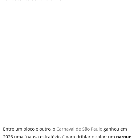
nos dias 18 e 19 de julho de
2026: festas julinas, shows,
Copa do Mundo, exposições
e passeios imperdíveis
Entre um bloco e outro, o
Carnaval de São Paulo
ganhou em
2026 uma “pausa estratégica” para driblar o calor: um
parque