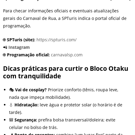
Para checar informações oficiais e eventuais atualizações
gerais do Carnaval de Rua, a SPTuris indica o portal oficial de
programação.
🌐
SPTuris (site):
https://spturis.com/
📲
Instagram
🌐
Programação oficial:
carnavalsp.com
Dicas práticas para curtir o Bloco Otaku
com tranquilidade
🎭
Vai de cosplay?
Priorize conforto (tênis, roupa leve,
nada que impeça mobilidade).
💧
Hidratação:
leve água e protetor solar (o horário é de
tarde).
🎒
Segurança:
prefira bolsa transversal/doleira; evite
celular no bolso de trás.
📍
Ponto de encontro:
combine “um lugar fixo” perto da