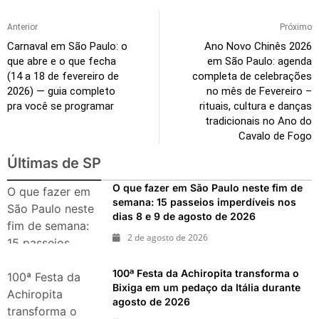
Anterior
Próximo
Carnaval em São Paulo: o
Ano Novo Chinês 2026
que abre e o que fecha
em São Paulo: agenda
(14 a 18 de fevereiro de
completa de celebrações
2026) — guia completo
no mês de Fevereiro –
pra você se programar
rituais, cultura e danças
tradicionais no Ano do
Cavalo de Fogo
Últimas de SP
O que fazer em São Paulo neste fim de
O que fazer em
semana: 15 passeios imperdíveis nos
São Paulo neste
dias 8 e 9 de agosto de 2026
fim de semana:
2 de agosto de 2026
15 passeios
imperdíveis nos
100ª Festa da Achiropita transforma o
dias 8 e 9 de
100ª Festa da
Bixiga em um pedaço da Itália durante
agosto de 2026
Achiropita
agosto de 2026
transforma o