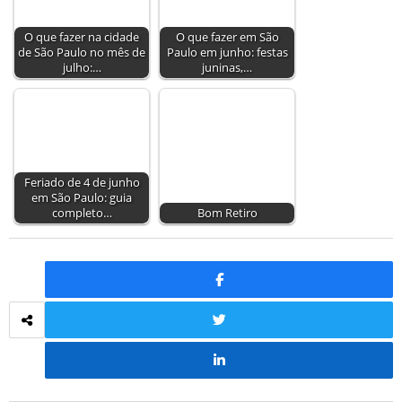
O que fazer na cidade
O que fazer em São
de São Paulo no mês de
Paulo em junho: festas
julho:…
juninas,…
Feriado de 4 de junho
em São Paulo: guia
completo…
Bom Retiro