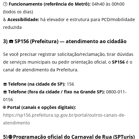
🕒
Funcionamento (referência do Metrô):
04h40 às 00h00
(todos os dias)
♿
Acessibilidade:
há elevador e estrutura para PCD/mobilidade
reduzida
3) ☎️ SP156 (Prefeitura) — atendimento ao cidadão
Se você precisar registrar solicitação/reclamação, tirar dúvidas
de serviços municipais ou pedir orientação oficial, o
SP156
é o
canal de atendimento da Prefeitura.
☎️
Telefone (na cidade de SP):
156
☎️
Telefone (fora da cidade / fixo na Grande SP):
0800-011-
0156
🌐
Portal (canais e opções digitais):
https://sp156.prefeitura.sp.gov.br/portal/outros-canais-de-
atendimento
5) 🌐 Programação oficial do Carnaval de Rua (SPTuris)