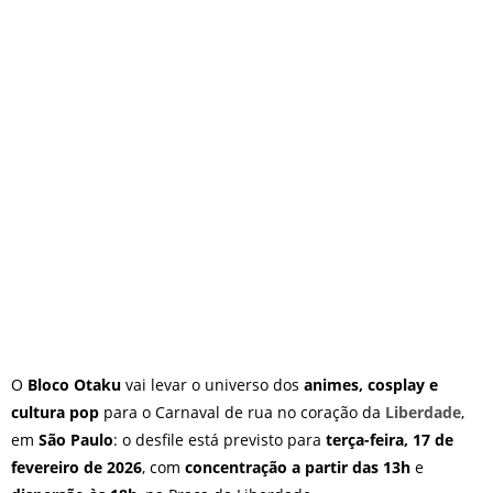
O que fazer em São Paulo no
final de semana de 11 e 12
de julho: guia completo com
festas julinas, exposições,
shows, parques,
gastronomia, automobilismo
e lazer para toda a família
O
Bloco Otaku
vai levar o universo dos
animes, cosplay e
cultura pop
para o Carnaval de rua no coração da
Liberdade
,
em
São Paulo
: o desfile está previsto para
terça-feira, 17 de
fevereiro de 2026
, com
concentração a partir das 13h
e