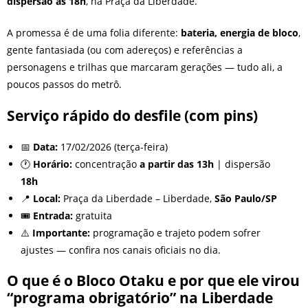
dispersão às 18h
, na Praça da Liberdade.
A promessa é de uma folia diferente:
bateria, energia de bloco
,
gente fantasiada (ou com adereços) e referências a
personagens e trilhas que marcaram gerações — tudo ali, a
poucos passos do metrô.
Serviço rápido do desfile (com pins)
📅
Data:
17/02/2026 (terça-feira)
🕐
Horário:
concentração
a partir das 13h
| dispersão
18h
📍
Local:
Praça da Liberdade – Liberdade,
São Paulo/SP
🎟️
Entrada:
gratuita
⚠️
Importante:
programação e trajeto podem sofrer
ajustes — confira nos canais oficiais no dia.
O que é o Bloco Otaku e por que ele virou
“programa obrigatório” na Liberdade