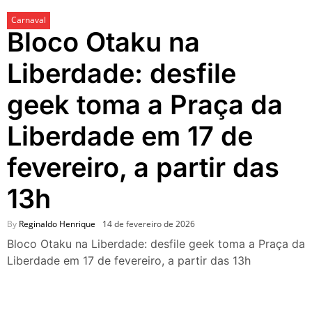
passeios imperdíveis nos
Carnaval
dias 8 e 9 de agosto de 2026
Bloco Otaku na
100ª Festa da Achiropita
transforma o Bixiga em um
Liberdade: desfile
pedaço da Itália durante
agosto de 2026
geek toma a Praça da
O que fazer em São Paulo
em agosto de 2026: festas
Liberdade em 17 de
italianas, eventos,
exposições, parques e
fevereiro, a partir das
passeios imperdíveis
O que fazer em São Paulo
13h
nos dias 25 e 26 de julho:
festas, shows, exposições e
passeios imperdíveis
By
Reginaldo Henrique
14 de fevereiro de 2026
O que fazer em São Paulo
Bloco Otaku na Liberdade: desfile geek toma a Praça da
nos dias 18 e 19 de julho de
Liberdade em 17 de fevereiro, a partir das 13h
2026: festas julinas, shows,
Copa do Mundo, exposições
e passeios imperdíveis