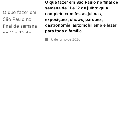
shows, Copa do
O que fazer em São Paulo no final de
Mundo,
semana de 11 e 12 de julho: guia
O que fazer em
completo com festas julinas,
exposições e
São Paulo no
exposições, shows, parques,
passeios
gastronomia, automobilismo e lazer
final de semana
imperdíveis
para toda a família
de 11 e 12 de
julho: guia
6 de julho de 2026
completo com
festas julinas,
exposições,
shows, parques,
gastronomia,
automobilismo e
lazer para toda
a família