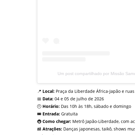
Um post compartilhado por Missão Sam
📍
Local:
Praça da Liberdade África-Japão e ruas
📅
Data:
04 e 05 de julho de 2026
🕙
Horário:
Das 10h às 18h, sábado e domingo
🎟️
Entrada:
Gratuita
🚇
Como chegar:
Metrô Japão-Liberdade, com ace
🎎
Atrações:
Danças japonesas, taikô, shows music