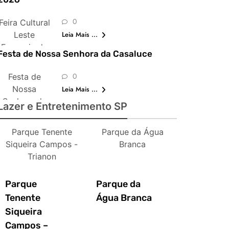
0
Feira Cultural
Leste
Leia Mais ...
Europeia de
Festa de Nossa Senhora da Casaluce
São Paulo
0
Festa de
Nossa
Leia Mais ...
Senhora da
Lazer e Entretenimento SP
Casaluce
Parque Tenente
Parque da Água
Siqueira Campos -
Branca
Trianon
Parque
Parque da
Tenente
Água Branca
Siqueira
Campos –