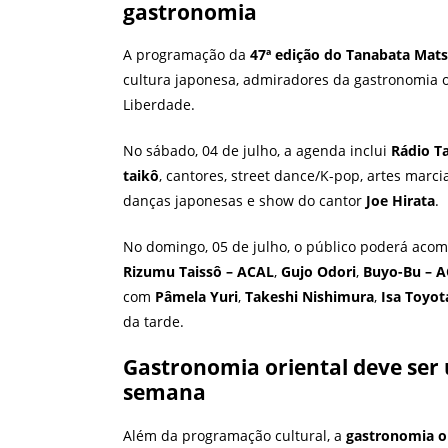
gastronomia
A programação da
47ª edição do Tanabata Mats
cultura japonesa, admiradores da gastronomia or
Liberdade.
No sábado, 04 de julho, a agenda inclui
Rádio T
taikô
, cantores, street dance/K-pop, artes marcia
danças japonesas e show do cantor
Joe Hirata
.
No domingo, 05 de julho, o público poderá ac
Rizumu Taissô – ACAL
,
Gujo Odori
,
Buyo-Bu – 
com
Pâmela Yuri
,
Takeshi Nishimura
,
Isa Toyot
da tarde.
Gastronomia oriental deve ser 
semana
Além da programação cultural, a
gastronomia or