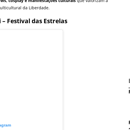
ows, cosplay e manifestações culturais
que valorizam a
ulticultural da Liberdade.
– Festival das Estrelas
tagram