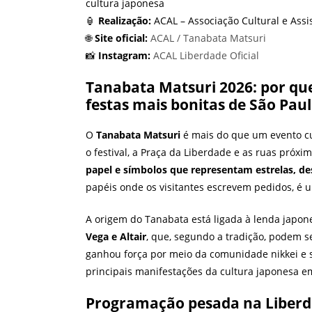
cultura japonesa
🏮
Realização:
ACAL – Associação Cultural e Assi
🌐
Site oficial:
ACAL / Tanabata Matsuri
📸
Instagram:
ACAL Liberdade Oficial
Tanabata Matsuri 2026: por que
festas mais bonitas de São Pau
O
Tanabata Matsuri
é mais do que um evento cul
o festival, a Praça da Liberdade e as ruas pró
papel e símbolos que representam estrelas, de
papéis onde os visitantes escrevem pedidos, é
A origem do Tanabata está ligada à lenda japo
Vega e Altair
, que, segundo a tradição, podem s
ganhou força por meio da comunidade nikkei e 
principais manifestações da cultura japonesa e
Programação pesada na Liberda