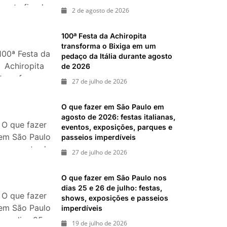
neste fim de
ias 18 e 19 de julho de 2026: festas julinas, shows,
2 de agosto de 2026
semana: 15
passeios imperdíveis
passeios
inal de semana de 11 e 12 de julho: guia completo
100ª Festa da Achiropita
, shows, parques, gastronomia, automobilismo e
imperdíveis
transforma o Bixiga em um
100ª Festa da
nos dias 8 e
pedaço da Itália durante agosto
Achiropita
de 2026
9 de agosto
transforma o
de 2026
27 de julho de 2026
Bixiga em um
pedaço da
O que fazer em São Paulo em
Itália durante
agosto de 2026: festas italianas,
O que fazer
agosto de
eventos, exposições, parques e
em São Paulo
passeios imperdíveis
2026
em agosto de
27 de julho de 2026
2026: festas
italianas,
O que fazer em São Paulo nos
eventos,
dias 25 e 26 de julho: festas,
O que fazer
exposições,
shows, exposições e passeios
em São Paulo
imperdíveis
parques e
nos dias 25 e
passeios
19 de julho de 2026