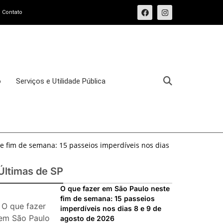
Contato
o
Serviços e Utilidade Pública
e fim de semana: 15 passeios imperdíveis nos dias
sforma o Bixiga em um pedaço da Itália durante
Últimas de SP
osto de 2026: festas italianas, eventos,
O que fazer em São Paulo neste
fim de semana: 15 passeios
s imperdíveis
O que fazer
imperdíveis nos dias 8 e 9 de
ias 25 e 26 de julho: festas, shows, exposições e
em São Paulo
agosto de 2026