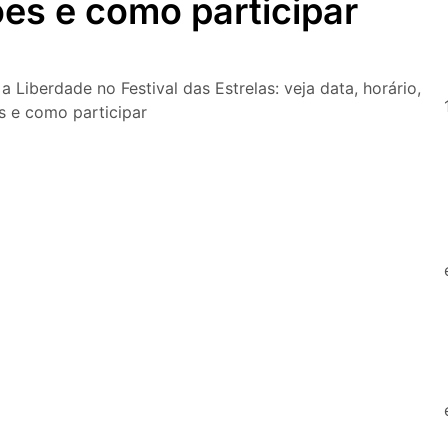
ões e como participar
O que fazer em São Paulo nos d
Copa do Mundo, exposições e 
O que fazer em São Paulo no f
com festas julinas, exposições
 Liberdade no Festival das Estrelas: veja data, horário,
lazer para toda a família
s e como participar