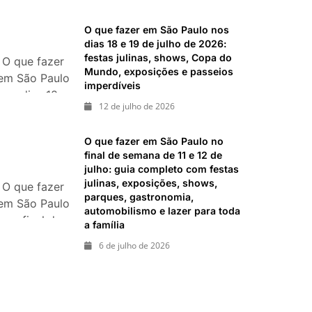
26 de julho:
imperdíveis
festas,
O que fazer em São Paulo nos
shows,
dias 18 e 19 de julho de 2026:
exposições e
festas julinas, shows, Copa do
O que fazer
Mundo, exposições e passeios
passeios
em São Paulo
imperdíveis
imperdíveis
nos dias 18 e
12 de julho de 2026
19 de julho
de 2026:
O que fazer em São Paulo no
festas julinas,
final de semana de 11 e 12 de
shows, Copa
julho: guia completo com festas
do Mundo,
julinas, exposições, shows,
O que fazer
exposições e
parques, gastronomia,
em São Paulo
passeios
automobilismo e lazer para toda
no final de
a família
imperdíveis
semana de 11
6 de julho de 2026
e 12 de julho:
guia
completo
com festas