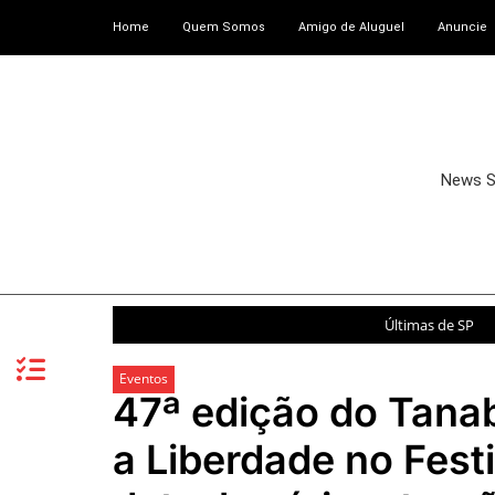
Home
Quem Somos
Amigo de Aluguel
Anuncie
News 
Últimas de SP
Eventos
47ª edição do Tana
a Liberdade no Festi