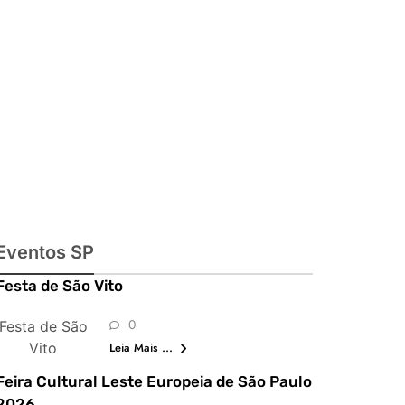
julinas,
exposições,
shows,
parques,
gastronomia,
automobilismo
e lazer para
toda a família
Eventos SP
Festa de São Vito
0
Festa de São
Vito
Leia Mais ...
Feira Cultural Leste Europeia de São Paulo
2026