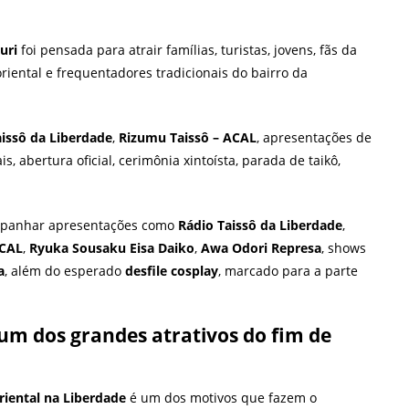
uri
foi pensada para atrair famílias, turistas, jovens, fãs da
iental e frequentadores tradicionais do bairro da
aissô da Liberdade
,
Rizumu Taissô – ACAL
, apresentações de
is, abertura oficial, cerimônia xintoísta, parada de taikô,
ompanhar apresentações como
Rádio Taissô da Liberdade
,
ACAL
,
Ryuka Sousaku Eisa Daiko
,
Awa Odori Represa
, shows
a
, além do esperado
desfile cosplay
, marcado para a parte
um dos grandes atrativos do fim de
iental na Liberdade
é um dos motivos que fazem o