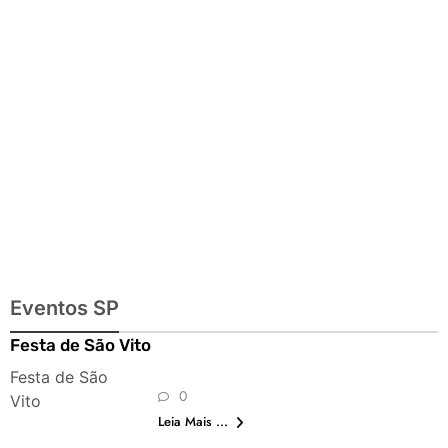
automobilismo e
lazer para toda
a família
Eventos SP
Festa de São Vito
Festa de São
0
Vito
Leia Mais ...