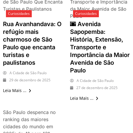
de São Paulo Que Encanta
Transporte e Importância
Turistas e Paulistanos
da Maior Avenida de São
Curiosidades
Curiosidades
Paulo
Rua Avanhandava: O
🌆 Avenida
refúgio mais
Sapopemba:
charmoso de São
História, Extensão,
Paulo que encanta
Transporte e
turistas e
Importância da Maior
paulistanos
Avenida de São
Paulo
A Cidade de São Paulo
29 de dezembro de 2025
A Cidade de São Paulo
27 de dezembro de 2025
Leia Mais ...
Leia Mais ...
São Paulo despenca no
ranking das maiores
cidades do mundo em