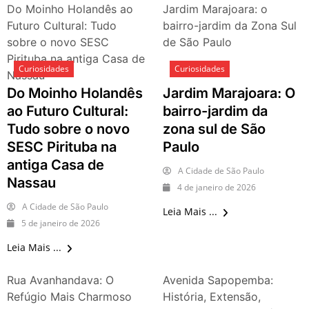
O que fazer em São Paulo no
Do Moinho Holandês ao
Jardim Marajoara: o
final de semana de 11 e 12
Futuro Cultural: Tudo
bairro-jardim da Zona Sul
de julho: guia completo com
sobre o novo SESC
de São Paulo
festas julinas, exposições,
Pirituba na antiga Casa de
shows, parques,
Curiosidades
Curiosidades
gastronomia, automobilismo
Nassau
e lazer para toda a família
Do Moinho Holandês
Jardim Marajoara: O
ao Futuro Cultural:
bairro-jardim da
Tudo sobre o novo
zona sul de São
SESC Pirituba na
Paulo
antiga Casa de
A Cidade de São Paulo
Nassau
4 de janeiro de 2026
A Cidade de São Paulo
Leia Mais ...
5 de janeiro de 2026
Leia Mais ...
Rua Avanhandava: O
Avenida Sapopemba:
Refúgio Mais Charmoso
História, Extensão,