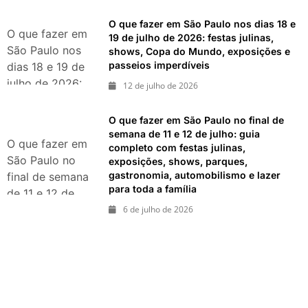
shows,
O que fazer em São Paulo nos dias 18 e
exposições e
O que fazer em
19 de julho de 2026: festas julinas,
passeios
São Paulo nos
shows, Copa do Mundo, exposições e
imperdíveis
passeios imperdíveis
dias 18 e 19 de
julho de 2026:
12 de julho de 2026
festas julinas,
shows, Copa do
O que fazer em São Paulo no final de
Mundo,
semana de 11 e 12 de julho: guia
O que fazer em
completo com festas julinas,
exposições e
São Paulo no
exposições, shows, parques,
passeios
gastronomia, automobilismo e lazer
final de semana
imperdíveis
para toda a família
de 11 e 12 de
julho: guia
6 de julho de 2026
completo com
festas julinas,
exposições,
shows, parques,
gastronomia,