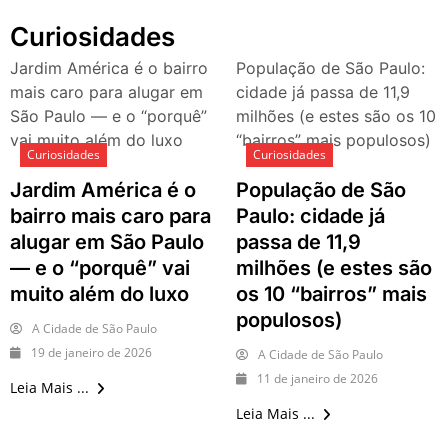
passeios imperdíveis nos
Curiosidades
dias 8 e 9 de agosto de 2026
100ª Festa da Achiropita
Jardim América é o bairro
População de São Paulo:
transforma o Bixiga em um
mais caro para alugar em
cidade já passa de 11,9
pedaço da Itália durante
São Paulo — e o “porquê”
milhões (e estes são os 10
agosto de 2026
vai muito além do luxo
“bairros” mais populosos)
O que fazer em São Paulo
Curiosidades
Curiosidades
em agosto de 2026: festas
Jardim América é o
População de São
italianas, eventos,
exposições, parques e
bairro mais caro para
Paulo: cidade já
passeios imperdíveis
alugar em São Paulo
passa de 11,9
O que fazer em São Paulo
— e o “porquê” vai
milhões (e estes são
nos dias 25 e 26 de julho:
muito além do luxo
os 10 “bairros” mais
festas, shows, exposições e
populosos)
passeios imperdíveis
A Cidade de São Paulo
O que fazer em São Paulo
19 de janeiro de 2026
A Cidade de São Paulo
nos dias 18 e 19 de julho de
11 de janeiro de 2026
2026: festas julinas, shows,
Leia Mais ...
Copa do Mundo, exposições
Leia Mais ...
e passeios imperdíveis