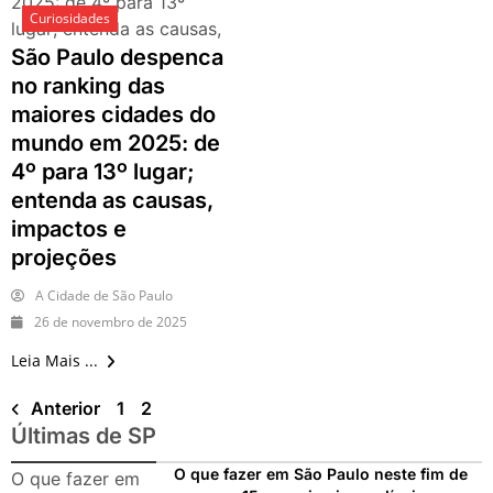
2025: de 4º para 13º
Curiosidades
lugar; entenda as causas,
impactos e projeções
São Paulo despenca
no ranking das
maiores cidades do
mundo em 2025: de
4º para 13º lugar;
entenda as causas,
impactos e
projeções
A Cidade de São Paulo
26 de novembro de 2025
Leia Mais ...
Anterior
1
2
Últimas de SP
O que fazer em São Paulo neste fim de
O que fazer em