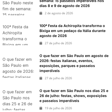
semana: 15 passeios imperdíveis nos
São Paulo neste
dias 8 e 9 de agosto de 2026
fim de semana:
2 de agosto de 2026
15 passeios
imperdíveis nos
100ª Festa da Achiropita transforma o
dias 8 e 9 de
100ª Festa da
Bixiga em um pedaço da Itália durante
agosto de 2026
Achiropita
agosto de 2026
transforma o
27 de julho de 2026
Bixiga em um
pedaço da Itália
O que fazer em São Paulo em agosto de
durante agosto
O que fazer em
2026: festas italianas, eventos,
de 2026
São Paulo em
exposições, parques e passeios
imperdíveis
agosto de 2026:
festas italianas,
27 de julho de 2026
eventos,
exposições,
O que fazer em São Paulo nos dias 25 e
O que fazer em
parques e
26 de julho: festas, shows, exposições
São Paulo nos
e passeios imperdíveis
passeios
dias 25 e 26 de
imperdíveis
19 de julho de 2026
julho: festas,