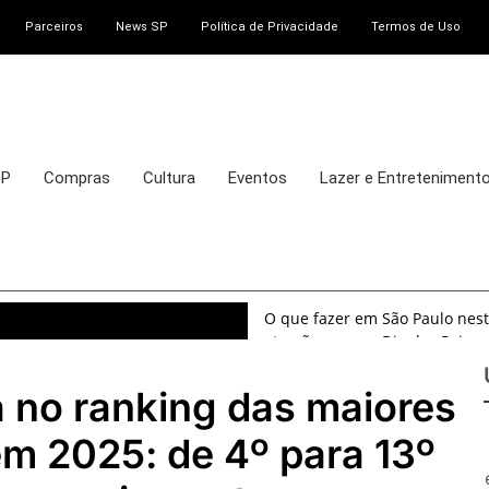
Parceiros
News SP
Política de Privacidade
Termos de Uso
SP
Compras
Cultura
Eventos
Lazer e Entreteniment
O que fazer em São Paulo nest
atrações para o Dia dos Pais
O que fazer em São Paulo nest
8 e 9 de agosto de 2026
 no ranking das maiores
100ª Festa da Achiropita tran
agosto de 2026
m 2025: de 4º para 13º
O que fazer em São Paulo em ag
exposições, parques e passeio