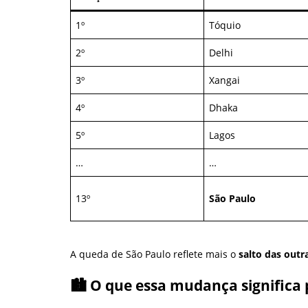
1º
Tóquio
2º
Delhi
3º
Xangai
4º
Dhaka
5º
Lagos
…
…
13º
São Paulo
A queda de São Paulo reflete mais o
salto das outr
🏙️ O que essa mudança significa