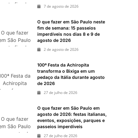
neste fim de
ias 25 e 26 de julho: festas, shows, exposições e
7 de agosto de 2026
semana:
shows,
ias 18 e 19 de julho de 2026: festas julinas, shows,
O que fazer em São Paulo neste
passeios imperdíveis
festivais,
fim de semana: 15 passeios
O que fazer
gastronomia
imperdíveis nos dias 8 e 9 de
em São Paulo
agosto de 2026
e atrações
neste fim de
para o Dia
2 de agosto de 2026
semana: 15
dos Pais
passeios
100ª Festa da Achiropita
imperdíveis
transforma o Bixiga em um
100ª Festa da
nos dias 8 e
pedaço da Itália durante agosto
Achiropita
de 2026
9 de agosto
transforma o
de 2026
27 de julho de 2026
Bixiga em um
pedaço da
O que fazer em São Paulo em
Itália durante
agosto de 2026: festas italianas,
O que fazer
agosto de
eventos, exposições, parques e
em São Paulo
passeios imperdíveis
2026
em agosto de
27 de julho de 2026