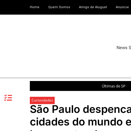
Home
Quem Somos
Amigo de Aluguel
Anuncie
News 
Últimas de SP
Curiosidades
São Paulo despenca
cidades do mundo e