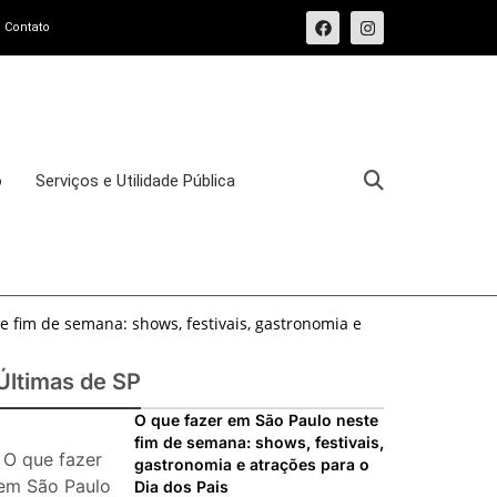
Contato
o
Serviços e Utilidade Pública
e fim de semana: shows, festivais, gastronomia e
e fim de semana: 15 passeios imperdíveis nos dias
Últimas de SP
sforma o Bixiga em um pedaço da Itália durante
O que fazer em São Paulo neste
fim de semana: shows, festivais,
O que fazer
gastronomia e atrações para o
osto de 2026: festas italianas, eventos,
em São Paulo
Dia dos Pais
s imperdíveis