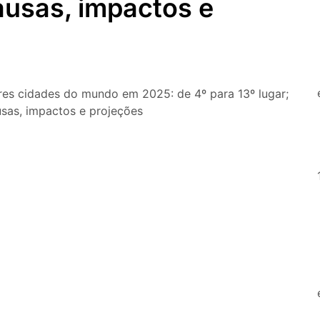
ausas, impactos e
O que fazer em São Paulo nos d
passeios imperdíveis
O que fazer em São Paulo nos d
Copa do Mundo, exposições e 
es cidades do mundo em 2025: de 4º para 13º lugar;
sas, impactos e projeções