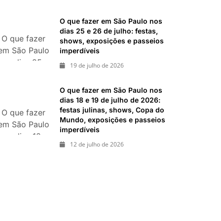
2026: festas
italianas,
O que fazer em São Paulo nos
eventos,
dias 25 e 26 de julho: festas,
O que fazer
exposições,
shows, exposições e passeios
em São Paulo
imperdíveis
parques e
nos dias 25 e
passeios
19 de julho de 2026
26 de julho:
imperdíveis
festas,
O que fazer em São Paulo nos
shows,
dias 18 e 19 de julho de 2026:
exposições e
festas julinas, shows, Copa do
O que fazer
Mundo, exposições e passeios
passeios
em São Paulo
imperdíveis
imperdíveis
nos dias 18 e
12 de julho de 2026
19 de julho
de 2026:
festas julinas,
shows, Copa
do Mundo,
exposições e
passeios