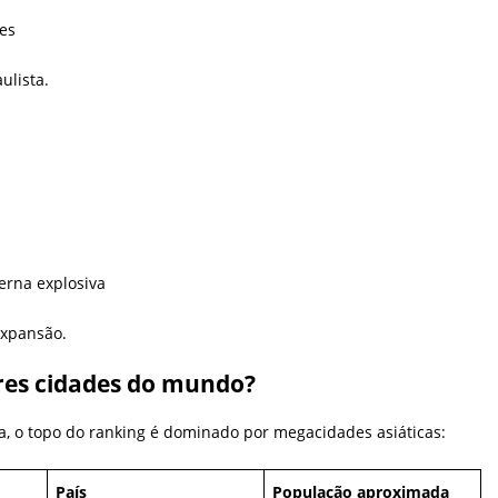
a
es
ulista.
erna explosiva
expansão.
ores cidades do mundo?
 o topo do ranking é dominado por megacidades asiáticas:
País
População aproximada