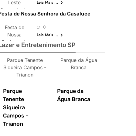
Leste
Leia Mais ...
Europeia de
Festa de Nossa Senhora da Casaluce
São Paulo
0
Festa de
Nossa
Leia Mais ...
Senhora da
Lazer e Entretenimento SP
Casaluce
Parque Tenente
Parque da Água
Siqueira Campos -
Branca
Trianon
Parque
Parque da
Tenente
Água Branca
Siqueira
Campos –
Trianon