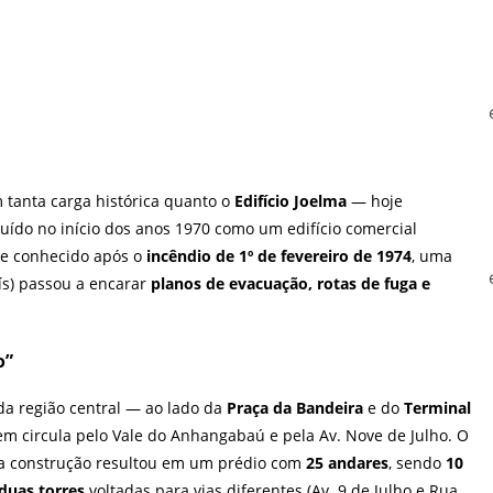
tanta carga histórica quanto o
Edifício Joelma
— hoje
ruído no início dos anos 1970 como um edifício comercial
te conhecido após o
incêndio de 1º de fevereiro de 1974
, uma
ís) passou a encarar
planos de evacuação, rotas de fuga e
o”
a região central — ao lado da
Praça da Bandeira
e do
Terminal
em circula pelo Vale do Anhangabaú e pela Av. Nove de Julho. O
a construção resultou em um prédio com
25 andares
, sendo
10
duas torres
voltadas para vias diferentes (Av. 9 de Julho e Rua