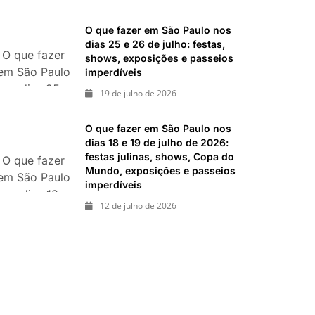
2026: festas
italianas,
O que fazer em São Paulo nos
eventos,
dias 25 e 26 de julho: festas,
O que fazer
exposições,
shows, exposições e passeios
em São Paulo
imperdíveis
parques e
nos dias 25 e
passeios
19 de julho de 2026
26 de julho:
imperdíveis
festas,
O que fazer em São Paulo nos
shows,
dias 18 e 19 de julho de 2026:
exposições e
festas julinas, shows, Copa do
O que fazer
Mundo, exposições e passeios
passeios
em São Paulo
imperdíveis
imperdíveis
nos dias 18 e
12 de julho de 2026
19 de julho
de 2026:
festas julinas,
shows, Copa
do Mundo,
exposições e
passeios