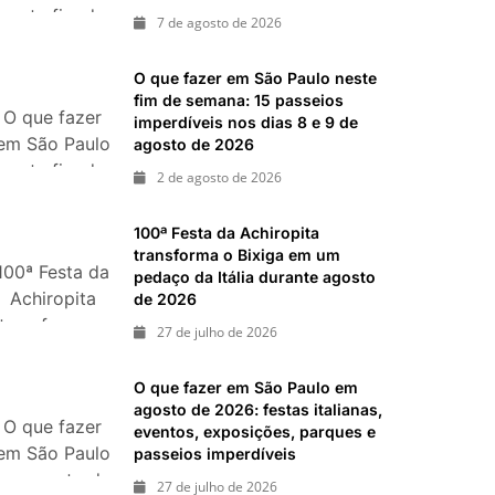
neste fim de
ias 25 e 26 de julho: festas, shows, exposições e
7 de agosto de 2026
semana:
shows,
ias 18 e 19 de julho de 2026: festas julinas, shows,
O que fazer em São Paulo neste
passeios imperdíveis
festivais,
fim de semana: 15 passeios
O que fazer
gastronomia
imperdíveis nos dias 8 e 9 de
em São Paulo
agosto de 2026
e atrações
neste fim de
para o Dia
2 de agosto de 2026
semana: 15
dos Pais
passeios
100ª Festa da Achiropita
imperdíveis
transforma o Bixiga em um
100ª Festa da
nos dias 8 e
pedaço da Itália durante agosto
Achiropita
de 2026
9 de agosto
transforma o
de 2026
27 de julho de 2026
Bixiga em um
pedaço da
O que fazer em São Paulo em
Itália durante
agosto de 2026: festas italianas,
O que fazer
agosto de
eventos, exposições, parques e
em São Paulo
passeios imperdíveis
2026
em agosto de
27 de julho de 2026