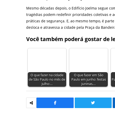
Mesmo décadas depois, o Edifício Joelma segue c
tragédias podem redefinir prioridades coletivas e 
práticas de segurança. E, ao mesmo tempo, é parte 
desloca e atravessa a cidade pela Praça da Bandeir
Você também poderá gostar de le
O que fazer na cidade
O que fazer em São
de São Paulo no mês de
Paulo em junho: festas
P
julho:…
juninas,…