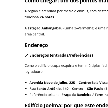
Como chegar: um dos pontos mai
A região é atendida por metrô e ônibus, com desta
funciona
24 horas
.
A
Estação Anhangabaú
(Linha 3–Vermelha) é uma r
área central.
Endereço
📍 Endereços (entradas/referências)
Como o edifício ocupa esquina e tem múltiplas fa
logradouro:
Avenida Nove de Julho, 225 – Centro/Bela Vista
Rua Santo Antônio, 140 – Centro – São Paulo (S
Referência urbana:
Praça da Bandeira / Termina
Edifício Joelma: por que este en