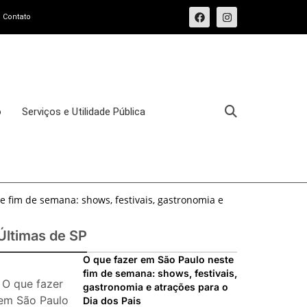
Contato
o
Serviços e Utilidade Pública
e fim de semana: shows, festivais, gastronomia e
e fim de semana: 15 passeios imperdíveis nos dias
Últimas de SP
sforma o Bixiga em um pedaço da Itália durante
O que fazer em São Paulo neste
fim de semana: shows, festivais,
O que fazer
gastronomia e atrações para o
osto de 2026: festas italianas, eventos,
em São Paulo
Dia dos Pais
s imperdíveis