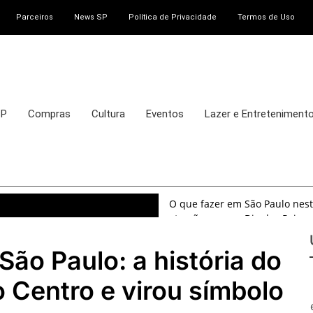
Parceiros
News SP
Política de Privacidade
Termos de Uso
SP
Compras
Cultura
Eventos
Lazer e Entreteniment
O que fazer em São Paulo nest
atrações para o Dia dos Pais
O que fazer em São Paulo nest
8 e 9 de agosto de 2026
São Paulo: a história do
100ª Festa da Achiropita tran
agosto de 2026
 Centro e virou símbolo
O que fazer em São Paulo em ag
exposições, parques e passeio