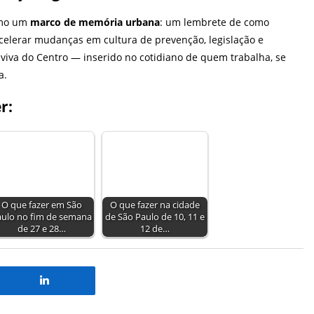
omo um
marco de memória urbana
: um lembrete de como
acelerar mudanças em cultura de prevenção, legislação e
viva do Centro — inserido no cotidiano de quem trabalha, se
a.
r:
O que fazer em São
O que fazer na cidade
aulo no fim de semana
de São Paulo de 10, 11 e
de 27 e 28…
12 de…