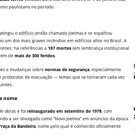
ismo paulistano no período.
atingiu o edifício (então chamado Joelma) e se espalhou
o um dos mais graves incêndios em edifícios altos no Brasil. A
fontes: há referências a
187 mortes
(em lembrança institucional
além de
mais de 300 feridos
.
sões e mudanças sobre
normas de segurança
, especialmente
o e protocolos de evacuação — temas que se tornaram cada vez
intes.
de nome
de obras e foi
reinaugurado em setembro de 1978
, com
ando a ser divulgado como “Novo Joelma” em anúncios da época.
 Praça da Bandeira
, nome pelo qual é conhecido oficialmente