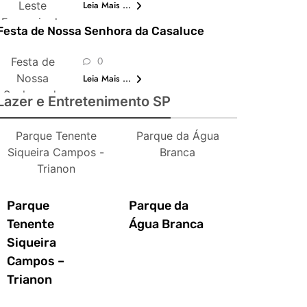
Leste
Leia Mais ...
Europeia de
Festa de Nossa Senhora da Casaluce
São Paulo
0
Festa de
Nossa
Leia Mais ...
Senhora da
Lazer e Entretenimento SP
Casaluce
Parque Tenente
Parque da Água
Siqueira Campos -
Branca
Trianon
Parque
Parque da
Tenente
Água Branca
Siqueira
Campos –
Trianon