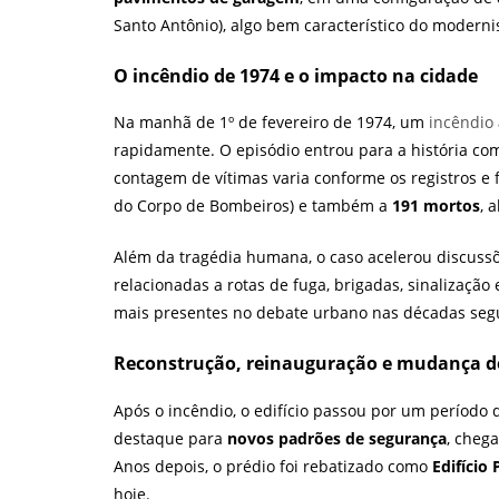
Santo Antônio), algo bem característico do modern
O incêndio de 1974 e o impacto na cidade
Na manhã de 1º de fevereiro de 1974, um
incêndio
rapidamente. O episódio entrou para a história com
contagem de vítimas varia conforme os registros e 
do Corpo de Bombeiros) e também a
191 mortos
, 
Além da tragédia humana, o caso acelerou discus
relacionadas a rotas de fuga, brigadas, sinalizaçã
mais presentes no debate urbano nas décadas segu
Reconstrução, reinauguração e mudança 
Após o incêndio, o edifício passou por um período 
destaque para
novos padrões de segurança
, cheg
Anos depois, o prédio foi rebatizado como
Edifício
hoje.