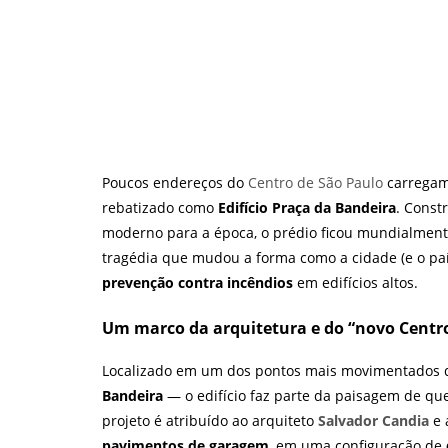
Poucos endereços do
Centro de São Paulo
carregam 
rebatizado como
Edifício Praça da Bandeira
. Const
moderno para a época, o prédio ficou mundialmen
tragédia que mudou a forma como a cidade (e o pa
prevenção contra incêndios
em edifícios altos.
Um marco da arquitetura e do “novo Centr
Localizado em um dos pontos mais movimentados d
Bandeira
— o edifício faz parte da paisagem de qu
projeto é atribuído ao arquiteto
Salvador Candia
e 
pavimentos de garagem
, em uma configuração de