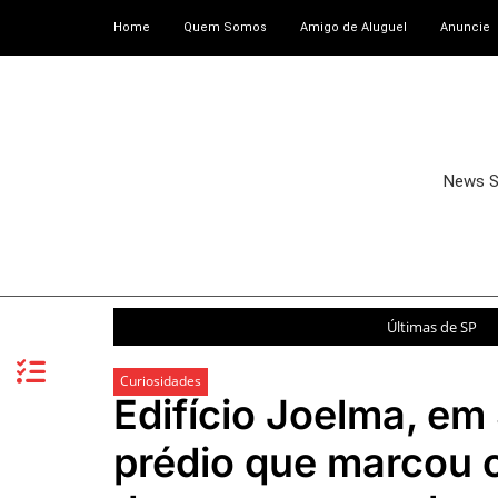
Home
Quem Somos
Amigo de Aluguel
Anuncie
News 
Últimas de SP
Curiosidades
Edifício Joelma, em 
prédio que marcou o