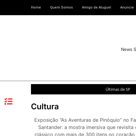
Home
Quem Somos
Amigo de Aluguel
Anuncie
News 
Últimas de SP
Cultura
Exposição “As Aventuras de Pinóquio” no Fa
Santander: a mostra imersiva que revisita 
clássico com mais de 300 itens no coração