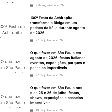
neste fim de
ias 18 e 19 de julho de 2026: festas julinas, shows,
2 de agosto de 2026
semana: 15
passeios imperdíveis
passeios
inal de semana de 11 e 12 de julho: guia completo
100ª Festa da Achiropita
, shows, parques, gastronomia, automobilismo e
imperdíveis
transforma o Bixiga em um
100ª Festa da
nos dias 8 e
pedaço da Itália durante agosto
Achiropita
de 2026
9 de agosto
transforma o
de 2026
27 de julho de 2026
Bixiga em um
pedaço da
O que fazer em São Paulo em
Itália durante
agosto de 2026: festas italianas,
O que fazer
agosto de
eventos, exposições, parques e
em São Paulo
passeios imperdíveis
2026
em agosto de
27 de julho de 2026
2026: festas
italianas,
O que fazer em São Paulo nos
eventos,
dias 25 e 26 de julho: festas,
O que fazer
exposições,
shows, exposições e passeios
em São Paulo
imperdíveis
parques e
nos dias 25 e
passeios
19 de julho de 2026