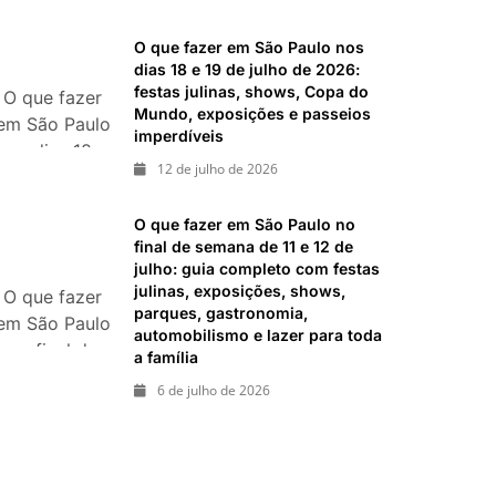
26 de julho:
imperdíveis
festas,
O que fazer em São Paulo nos
shows,
dias 18 e 19 de julho de 2026:
exposições e
festas julinas, shows, Copa do
O que fazer
Mundo, exposições e passeios
passeios
em São Paulo
imperdíveis
imperdíveis
nos dias 18 e
12 de julho de 2026
19 de julho
de 2026:
O que fazer em São Paulo no
festas julinas,
final de semana de 11 e 12 de
shows, Copa
julho: guia completo com festas
do Mundo,
julinas, exposições, shows,
O que fazer
exposições e
parques, gastronomia,
em São Paulo
passeios
automobilismo e lazer para toda
no final de
a família
imperdíveis
semana de 11
6 de julho de 2026
e 12 de julho:
guia
completo
com festas