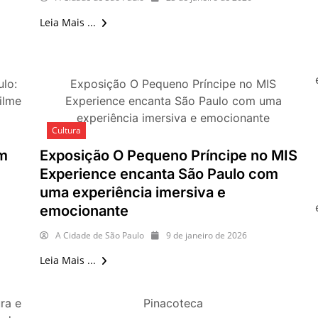
Leia Mais ...
ulo:
Exposição O Pequeno Príncipe no MIS
ilme
Experience encanta São Paulo com uma
experiência imersiva e emocionante
Cultura
em
Exposição O Pequeno Príncipe no MIS
Experience encanta São Paulo com
uma experiência imersiva e
emocionante
A Cidade de São Paulo
9 de janeiro de 2026
Leia Mais ...
ra e
Pinacoteca