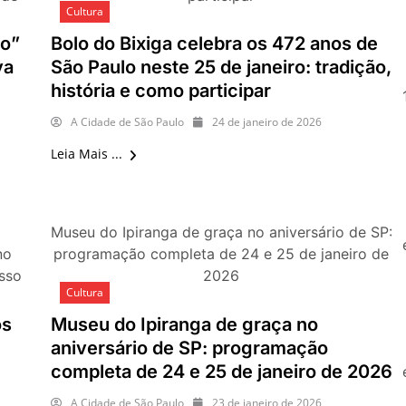
Cultura
O que fazer em São Paulo nos d
Copa do Mundo, exposições e 
io”
Bolo do Bixiga celebra os 472 anos de
O que fazer em São Paulo no f
va
São Paulo neste 25 de janeiro: tradição,
com festas julinas, exposições
história e como participar
lazer para toda a família
A Cidade de São Paulo
24 de janeiro de 2026
Leia Mais ...
Museu do Ipiranga de graça no aniversário de SP:
no
programação completa de 24 e 25 de janeiro de
esso
2026
Cultura
os
Museu do Ipiranga de graça no
aniversário de SP: programação
completa de 24 e 25 de janeiro de 2026
A Cidade de São Paulo
23 de janeiro de 2026