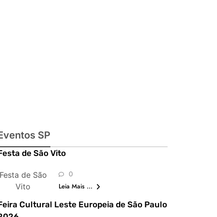
julinas,
exposições,
shows,
parques,
gastronomia,
automobilismo
e lazer para
toda a família
Eventos SP
Festa de São Vito
0
Festa de São
Vito
Leia Mais ...
Feira Cultural Leste Europeia de São Paulo
2026