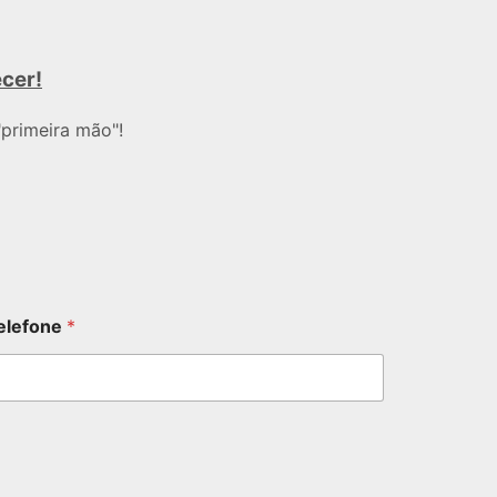
ecer!
primeira mão"!
elefone
*