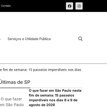
Contato
o
Serviços e Utilidade Pública
e fim de semana: 15 passeios imperdíveis nos dias
sforma o Bixiga em um pedaço da Itália durante
Últimas de SP
osto de 2026: festas italianas, eventos,
O que fazer em São Paulo neste
fim de semana: 15 passeios
s imperdíveis
O que fazer
imperdíveis nos dias 8 e 9 de
ias 25 e 26 de julho: festas, shows, exposições e
em São Paulo
agosto de 2026