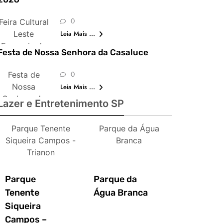
0
Feira Cultural
Leste
Leia Mais ...
Europeia de
Festa de Nossa Senhora da Casaluce
São Paulo
0
Festa de
Nossa
Leia Mais ...
Senhora da
Lazer e Entretenimento SP
Casaluce
Parque Tenente
Parque da Água
Siqueira Campos -
Branca
Trianon
Parque
Parque da
Tenente
Água Branca
Siqueira
Campos –