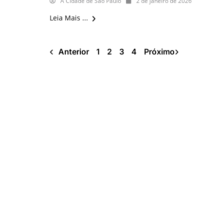
A Cidade de São Paulo
2 de janeiro de 2026
Leia Mais ...
Anterior
1
2
3
4
Próximo