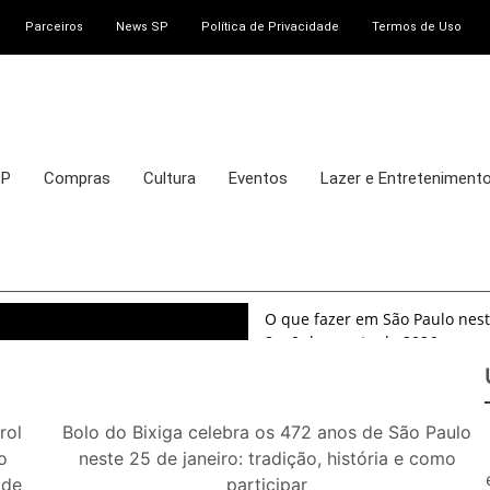
Parceiros
News SP
Política de Privacidade
Termos de Uso
SP
Compras
Cultura
Eventos
Lazer e Entreteniment
O que fazer em São Paulo nest
8 e 9 de agosto de 2026
100ª Festa da Achiropita tran
agosto de 2026
O que fazer em São Paulo em ag
rol
Bolo do Bixiga celebra os 472 anos de São Paulo
exposições, parques e passeio
o
neste 25 de janeiro: tradição, história e como
O que fazer em São Paulo nos d
 de
participar
passeios imperdíveis