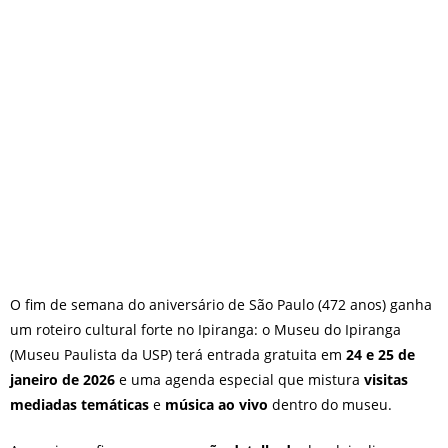
O que fazer em São Paulo no
final de semana de 11 e 12
de julho: guia completo com
festas julinas, exposições,
shows, parques,
gastronomia, automobilismo
e lazer para toda a família
O fim de semana do aniversário de São Paulo (472 anos) ganha
um roteiro cultural forte no Ipiranga: o Museu do Ipiranga
(Museu Paulista da USP) terá entrada gratuita em
24 e 25 de
janeiro de 2026
e uma agenda especial que mistura
visitas
mediadas temáticas
e
música ao vivo
dentro do museu.