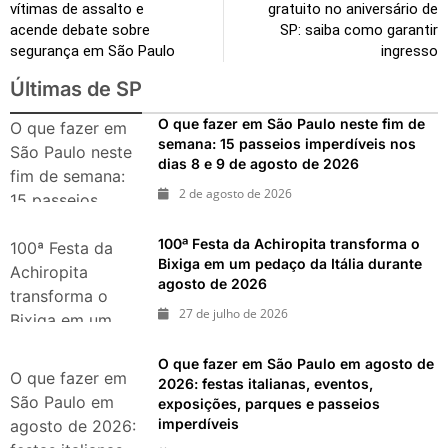
vítimas de assalto e
gratuito no aniversário de
acende debate sobre
SP: saiba como garantir
segurança em São Paulo
ingresso
Últimas de SP
O que fazer em São Paulo neste fim de
O que fazer em
semana: 15 passeios imperdíveis nos
São Paulo neste
dias 8 e 9 de agosto de 2026
fim de semana:
2 de agosto de 2026
15 passeios
imperdíveis nos
100ª Festa da Achiropita transforma o
dias 8 e 9 de
100ª Festa da
Bixiga em um pedaço da Itália durante
agosto de 2026
Achiropita
agosto de 2026
transforma o
27 de julho de 2026
Bixiga em um
pedaço da Itália
O que fazer em São Paulo em agosto de
durante agosto
O que fazer em
2026: festas italianas, eventos,
de 2026
São Paulo em
exposições, parques e passeios
imperdíveis
agosto de 2026: