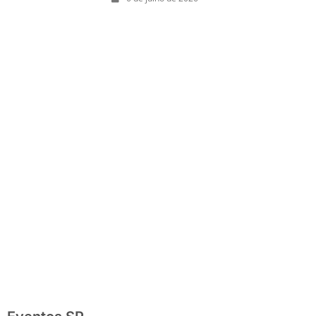
completo com
festas julinas,
exposições,
shows, parques,
gastronomia,
automobilismo e
lazer para toda
a família