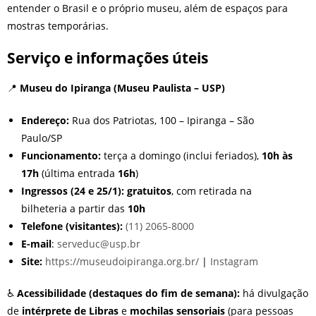
entender o Brasil e o próprio museu, além de espaços para
mostras temporárias.
Serviço e informações úteis
📍
Museu do Ipiranga (Museu Paulista – USP)
Endereço:
Rua dos Patriotas, 100 – Ipiranga – São
Paulo/SP
Funcionamento:
terça a domingo (inclui feriados),
10h às
17h
(última entrada
16h
)
Ingressos (24 e 25/1):
gratuitos
, com retirada na
bilheteria a partir das
10h
Telefone (visitantes):
(11) 2065-8000
E-mail
:
serveduc@usp.br
Site:
https://museudoipiranga.org.br/
|
Instagram
♿
Acessibilidade (destaques do fim de semana):
há divulgação
de
intérprete de Libras
e
mochilas sensoriais
(para pessoas