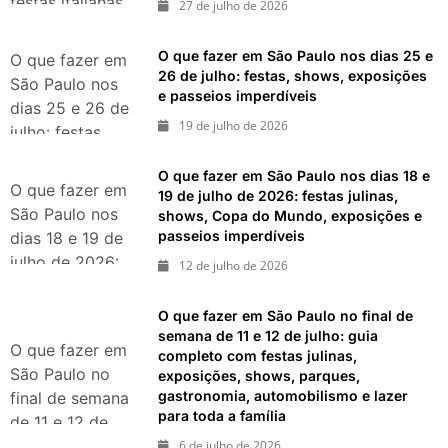
festas italianas,
27 de julho de 2026
eventos,
exposições,
O que fazer em São Paulo nos dias 25 e
O que fazer em
parques e
26 de julho: festas, shows, exposições
São Paulo nos
e passeios imperdíveis
passeios
dias 25 e 26 de
imperdíveis
19 de julho de 2026
julho: festas,
shows,
O que fazer em São Paulo nos dias 18 e
exposições e
O que fazer em
19 de julho de 2026: festas julinas,
passeios
São Paulo nos
shows, Copa do Mundo, exposições e
imperdíveis
passeios imperdíveis
dias 18 e 19 de
julho de 2026:
12 de julho de 2026
festas julinas,
shows, Copa do
O que fazer em São Paulo no final de
Mundo,
semana de 11 e 12 de julho: guia
O que fazer em
completo com festas julinas,
exposições e
São Paulo no
exposições, shows, parques,
passeios
gastronomia, automobilismo e lazer
final de semana
imperdíveis
para toda a família
de 11 e 12 de
julho: guia
6 de julho de 2026