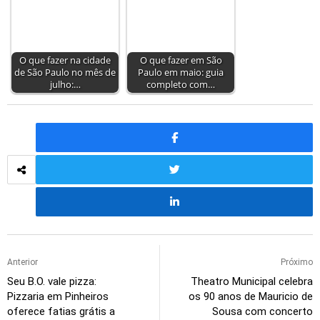
O que fazer na cidade
O que fazer em São
de São Paulo no mês de
Paulo em maio: guia
julho:…
completo com…
Anterior
Próximo
Seu B.O. vale pizza:
Theatro Municipal celebra
Pizzaria em Pinheiros
os 90 anos de Mauricio de
oferece fatias grátis a
Sousa com concerto