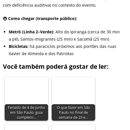
com deficiência auditiva) no contexto do evento.
🚇
Como chegar (transporte público):
Metrô (Linha 2–Verde):
Alto do Ipiranga (cerca de 30 min
a pé), Santos-Imigrantes (25 min) e Sacomã (25 min)
Bicicletas:
há paraciclos próximos aos portões das ruas
Xavier de Almeida e dos Patriotas
Você também poderá gostar de ler:
Feriado de 4 de junho
O que fazer em São
em São Paulo: guia
Paulo no final de
completo…
semana de 23 e…