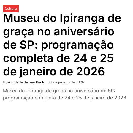
passeios imperdíveis nos
Cultura
dias 8 e 9 de agosto de 2026
Museu do Ipiranga de
100ª Festa da Achiropita
transforma o Bixiga em um
graça no aniversário
pedaço da Itália durante
agosto de 2026
de SP: programação
O que fazer em São Paulo
em agosto de 2026: festas
completa de 24 e 25
italianas, eventos,
exposições, parques e
de janeiro de 2026
passeios imperdíveis
O que fazer em São Paulo
By
A Cidade de São Paulo
23 de janeiro de 2026
nos dias 25 e 26 de julho:
festas, shows, exposições e
Museu do Ipiranga de graça no aniversário de SP:
passeios imperdíveis
programação completa de 24 e 25 de janeiro de 2026
O que fazer em São Paulo
nos dias 18 e 19 de julho de
2026: festas julinas, shows,
Copa do Mundo, exposições
e passeios imperdíveis