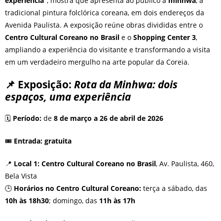
experiência”
, mostra que apresenta ao público a
minhwa
, a
tradicional pintura folclórica coreana, em dois endereços da
Avenida Paulista. A exposição reúne obras divididas entre o
Centro Cultural Coreano no Brasil
e o
Shopping Center 3
,
ampliando a experiência do visitante e transformando a visita
em um verdadeiro mergulho na arte popular da Coreia.
📌 Exposição:
Rota da Minhwa: dois
espaços, uma experiência
🗓️
Período:
de
8 de março a 26 de abril de 2026
🎟️
Entrada:
gratuita
📍
Local 1:
Centro Cultural Coreano no Brasil
, Av. Paulista, 460,
Bela Vista
🕒
Horários no Centro Cultural Coreano:
terça a sábado, das
10h às 18h30
; domingo, das
11h às 17h