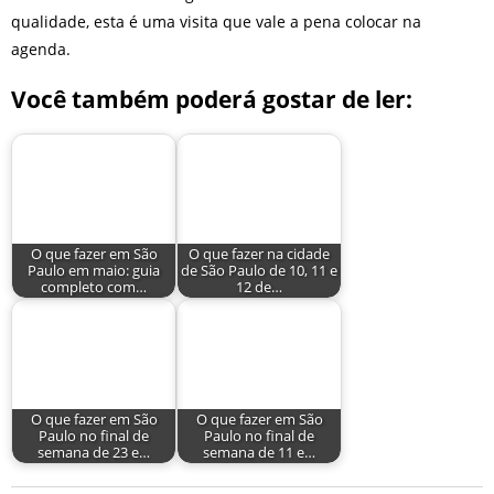
qualidade, esta é uma visita que vale a pena colocar na
agenda.
Você também poderá gostar de ler:
O que fazer em São
O que fazer na cidade
Paulo em maio: guia
de São Paulo de 10, 11 e
completo com…
12 de…
O que fazer em São
O que fazer em São
Paulo no final de
Paulo no final de
semana de 23 e…
semana de 11 e…