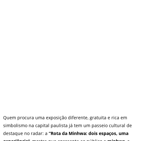
nos dias 18 e 19 de julho de
2026: festas julinas, shows,
Copa do Mundo, exposições
e passeios imperdíveis
Quem procura uma exposição diferente, gratuita e rica em
simbolismo na capital paulista já tem um passeio cultural de
destaque no radar: a
“Rota da Minhwa: dois espaços, uma