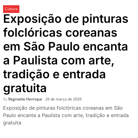
festivais, gastronomia e
Cultura
atrações para o Dia dos Pais
Exposição de pinturas
O que fazer em São Paulo
neste fim de semana: 15
folclóricas coreanas
passeios imperdíveis nos
dias 8 e 9 de agosto de 2026
em São Paulo encanta
100ª Festa da Achiropita
transforma o Bixiga em um
a Paulista com arte,
pedaço da Itália durante
agosto de 2026
tradição e entrada
O que fazer em São Paulo
em agosto de 2026: festas
gratuita
italianas, eventos,
exposições, parques e
passeios imperdíveis
By
Reginaldo Henrique
26 de março de 2026
O que fazer em São Paulo
Exposição de pinturas folclóricas coreanas em São
nos dias 25 e 26 de julho:
Paulo encanta a Paulista com arte, tradição e entrada
festas, shows, exposições e
gratuita
passeios imperdíveis
O que fazer em São Paulo