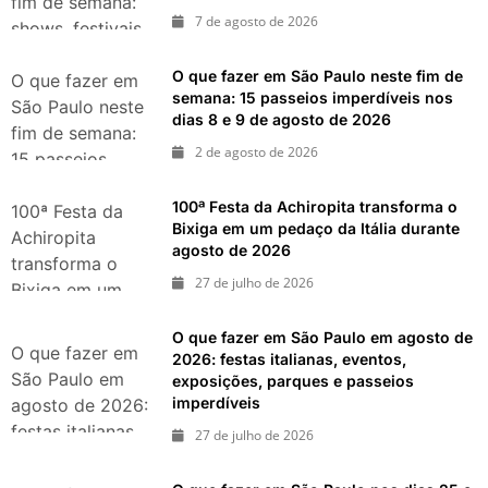
fim de semana:
7 de agosto de 2026
shows, festivais,
gastronomia e
O que fazer em São Paulo neste fim de
atrações para o
O que fazer em
semana: 15 passeios imperdíveis nos
Dia dos Pais
São Paulo neste
dias 8 e 9 de agosto de 2026
fim de semana:
2 de agosto de 2026
15 passeios
imperdíveis nos
100ª Festa da Achiropita transforma o
dias 8 e 9 de
100ª Festa da
Bixiga em um pedaço da Itália durante
agosto de 2026
Achiropita
agosto de 2026
transforma o
27 de julho de 2026
Bixiga em um
pedaço da Itália
O que fazer em São Paulo em agosto de
durante agosto
O que fazer em
2026: festas italianas, eventos,
de 2026
São Paulo em
exposições, parques e passeios
imperdíveis
agosto de 2026:
festas italianas,
27 de julho de 2026
eventos,
exposições,