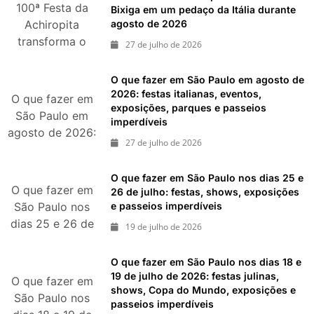
100ª Festa da
dias 8 e 9 de
Bixiga em um pedaço da Itália durante
agosto de 2026
agosto de 2026
Achiropita
transforma o
27 de julho de 2026
Bixiga em um
pedaço da Itália
O que fazer em São Paulo em agosto de
durante agosto
2026: festas italianas, eventos,
O que fazer em
exposições, parques e passeios
de 2026
São Paulo em
imperdíveis
agosto de 2026:
27 de julho de 2026
festas italianas,
eventos,
O que fazer em São Paulo nos dias 25 e
exposições,
O que fazer em
26 de julho: festas, shows, exposições
parques e
e passeios imperdíveis
São Paulo nos
passeios
dias 25 e 26 de
19 de julho de 2026
imperdíveis
julho: festas,
shows,
O que fazer em São Paulo nos dias 18 e
exposições e
19 de julho de 2026: festas julinas,
O que fazer em
shows, Copa do Mundo, exposições e
passeios
São Paulo nos
passeios imperdíveis
imperdíveis