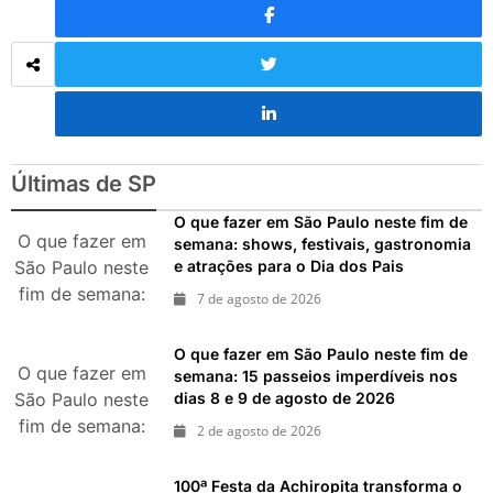
Últimas de SP
O que fazer em São Paulo neste fim de
O que fazer em
semana: shows, festivais, gastronomia
e atrações para o Dia dos Pais
São Paulo neste
fim de semana:
7 de agosto de 2026
shows, festivais,
gastronomia e
O que fazer em São Paulo neste fim de
atrações para o
O que fazer em
semana: 15 passeios imperdíveis nos
dias 8 e 9 de agosto de 2026
São Paulo neste
Dia dos Pais
fim de semana:
2 de agosto de 2026
15 passeios
imperdíveis nos
100ª Festa da Achiropita transforma o