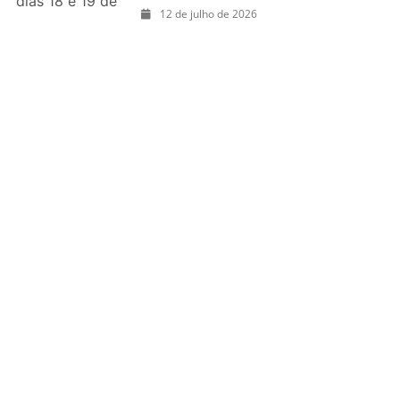
dias 18 e 19 de
12 de julho de 2026
julho de 2026:
festas julinas,
shows, Copa do
Mundo,
exposições e
passeios
imperdíveis