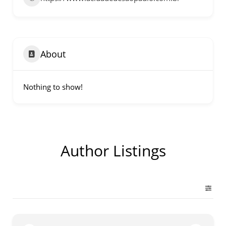
nos dias 18 e 19 de julho de
2026: festas julinas, shows,
Copa do Mundo, exposições
e passeios imperdíveis
About
Nothing to show!
Author Listings