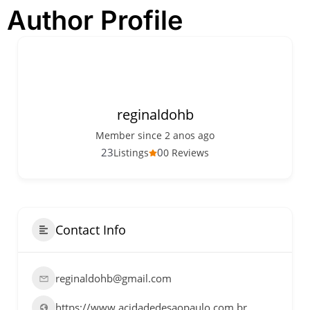
Author Profile
festivais, gastronomia e
atrações para o Dia dos Pais
O que fazer em São Paulo
neste fim de semana: 15
passeios imperdíveis nos
dias 8 e 9 de agosto de 2026
100ª Festa da Achiropita
reginaldohb
transforma o Bixiga em um
pedaço da Itália durante
Member since 2 anos ago
agosto de 2026
23
0
Listings
0 Reviews
O que fazer em São Paulo
em agosto de 2026: festas
italianas, eventos,
exposições, parques e
passeios imperdíveis
Contact Info
O que fazer em São Paulo
nos dias 25 e 26 de julho:
festas, shows, exposições e
reginaldohb@gmail.com
passeios imperdíveis
O que fazer em São Paulo
https://www.acidadedesaopaulo.com.br