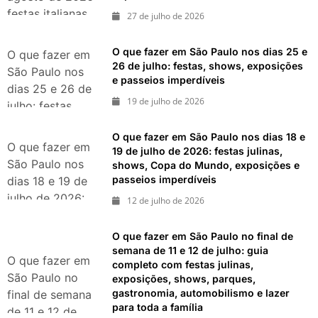
festas italianas,
27 de julho de 2026
eventos,
exposições,
O que fazer em São Paulo nos dias 25 e
O que fazer em
parques e
26 de julho: festas, shows, exposições
São Paulo nos
e passeios imperdíveis
passeios
dias 25 e 26 de
imperdíveis
19 de julho de 2026
julho: festas,
shows,
O que fazer em São Paulo nos dias 18 e
exposições e
O que fazer em
19 de julho de 2026: festas julinas,
passeios
São Paulo nos
shows, Copa do Mundo, exposições e
imperdíveis
passeios imperdíveis
dias 18 e 19 de
julho de 2026:
12 de julho de 2026
festas julinas,
shows, Copa do
O que fazer em São Paulo no final de
Mundo,
semana de 11 e 12 de julho: guia
O que fazer em
completo com festas julinas,
exposições e
São Paulo no
exposições, shows, parques,
passeios
gastronomia, automobilismo e lazer
final de semana
imperdíveis
para toda a família
de 11 e 12 de