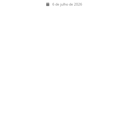
julho: guia
6 de julho de 2026
completo com
festas julinas,
exposições,
shows, parques,
gastronomia,
automobilismo e
lazer para toda
a família