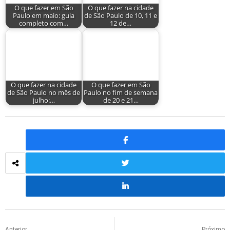
O que fazer em São
O que fazer na cidade
Paulo em maio: guia
de São Paulo de 10, 11 e
completo com…
12 de…
O que fazer na cidade
O que fazer em São
de São Paulo no mês de
Paulo no fim de semana
julho:…
de 20 e 21…
Anterior
Próximo