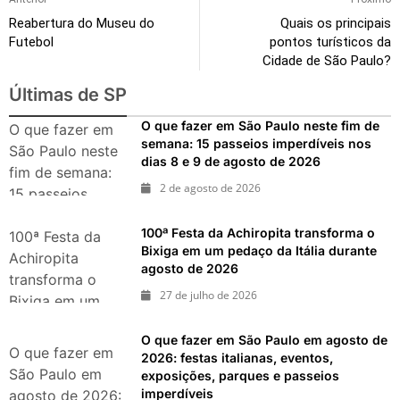
Reabertura do Museu do
Quais os principais
Futebol
pontos turísticos da
Cidade de São Paulo?
Últimas de SP
O que fazer em São Paulo neste fim de
O que fazer em
semana: 15 passeios imperdíveis nos
São Paulo neste
dias 8 e 9 de agosto de 2026
fim de semana:
2 de agosto de 2026
15 passeios
imperdíveis nos
100ª Festa da Achiropita transforma o
dias 8 e 9 de
100ª Festa da
Bixiga em um pedaço da Itália durante
agosto de 2026
Achiropita
agosto de 2026
transforma o
27 de julho de 2026
Bixiga em um
pedaço da Itália
O que fazer em São Paulo em agosto de
durante agosto
O que fazer em
2026: festas italianas, eventos,
de 2026
São Paulo em
exposições, parques e passeios
imperdíveis
agosto de 2026: