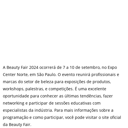
O que fazer em São Paulo no
final de semana de 11 e 12
de julho: guia completo com
festas julinas, exposições,
shows, parques,
gastronomia, automobilismo
e lazer para toda a família
A Beauty Fair 2024 ocorrerá de 7 a 10 de setembro, no Expo
Center Norte, em São Paulo. O evento reunirá profissionais e
marcas do setor de beleza para exposições de produtos,
workshops, palestras, e competições. É uma excelente
oportunidade para conhecer as últimas tendências, fazer
networking e participar de sessões educativas com
especialistas da indústria. Para mais informações sobre a
programação e como participar, você pode visitar o site oficial
da Beauty Fair.