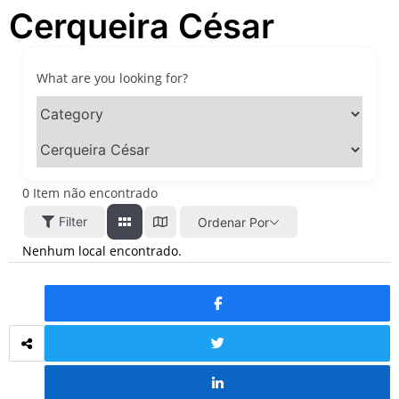
Cerqueira César
festivais, gastronomia e
atrações para o Dia dos Pais
O que fazer em São Paulo
neste fim de semana: 15
What are you looking for?
passeios imperdíveis nos
dias 8 e 9 de agosto de 2026
100ª Festa da Achiropita
transforma o Bixiga em um
pedaço da Itália durante
agosto de 2026
0
Item não encontrado
O que fazer em São Paulo
Filter
Ordenar Por
em agosto de 2026: festas
italianas, eventos,
Nenhum local encontrado.
exposições, parques e
passeios imperdíveis
O que fazer em São Paulo
nos dias 25 e 26 de julho:
festas, shows, exposições e
passeios imperdíveis
O que fazer em São Paulo