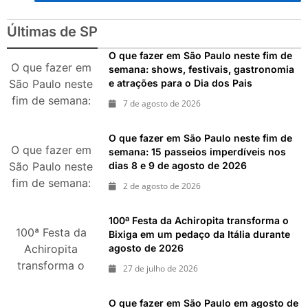
nos dias 18 e 19 de julho de
2026: festas julinas, shows,
Últimas de SP
Copa do Mundo, exposições
e passeios imperdíveis
O que fazer em São Paulo neste fim de
O que fazer em
semana: shows, festivais, gastronomia
e atrações para o Dia dos Pais
São Paulo neste
fim de semana:
7 de agosto de 2026
shows, festivais,
gastronomia e
O que fazer em São Paulo neste fim de
atrações para o
O que fazer em
semana: 15 passeios imperdíveis nos
dias 8 e 9 de agosto de 2026
São Paulo neste
Dia dos Pais
fim de semana:
2 de agosto de 2026
15 passeios
imperdíveis nos
100ª Festa da Achiropita transforma o
100ª Festa da
dias 8 e 9 de
Bixiga em um pedaço da Itália durante
agosto de 2026
agosto de 2026
Achiropita
transforma o
27 de julho de 2026
Bixiga em um
pedaço da Itália
O que fazer em São Paulo em agosto de