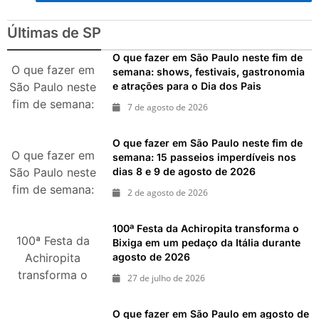
nos dias 18 e 19 de julho de
2026: festas julinas, shows,
Últimas de SP
Copa do Mundo, exposições
e passeios imperdíveis
O que fazer em São Paulo neste fim de
O que fazer em
semana: shows, festivais, gastronomia
e atrações para o Dia dos Pais
São Paulo neste
fim de semana:
7 de agosto de 2026
shows, festivais,
gastronomia e
O que fazer em São Paulo neste fim de
atrações para o
O que fazer em
semana: 15 passeios imperdíveis nos
dias 8 e 9 de agosto de 2026
São Paulo neste
Dia dos Pais
fim de semana:
2 de agosto de 2026
15 passeios
imperdíveis nos
100ª Festa da Achiropita transforma o
100ª Festa da
dias 8 e 9 de
Bixiga em um pedaço da Itália durante
agosto de 2026
agosto de 2026
Achiropita
transforma o
27 de julho de 2026
Bixiga em um
pedaço da Itália
O que fazer em São Paulo em agosto de