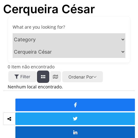
Cerqueira César
festivais, gastronomia e
atrações para o Dia dos Pais
O que fazer em São Paulo
neste fim de semana: 15
What are you looking for?
passeios imperdíveis nos
dias 8 e 9 de agosto de 2026
100ª Festa da Achiropita
transforma o Bixiga em um
pedaço da Itália durante
agosto de 2026
0
Item não encontrado
O que fazer em São Paulo
Filter
Ordenar Por
em agosto de 2026: festas
italianas, eventos,
Nenhum local encontrado.
exposições, parques e
passeios imperdíveis
O que fazer em São Paulo
nos dias 25 e 26 de julho:
festas, shows, exposições e
passeios imperdíveis
O que fazer em São Paulo