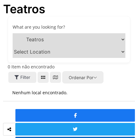
Teatros
festivais, gastronomia e
atrações para o Dia dos Pais
O que fazer em São Paulo
neste fim de semana: 15
What are you looking for?
passeios imperdíveis nos
dias 8 e 9 de agosto de 2026
100ª Festa da Achiropita
transforma o Bixiga em um
pedaço da Itália durante
agosto de 2026
0
Item não encontrado
O que fazer em São Paulo
Filter
Ordenar Por
em agosto de 2026: festas
italianas, eventos,
exposições, parques e
Nenhum local encontrado.
passeios imperdíveis
O que fazer em São Paulo
nos dias 25 e 26 de julho:
festas, shows, exposições e
passeios imperdíveis
O que fazer em São Paulo