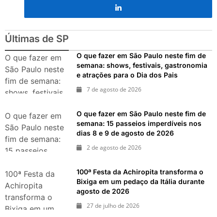
nos dias 18 e 19 de julho de
2026: festas julinas, shows,
Copa do Mundo, exposições
e passeios imperdíveis
Últimas de SP
O que fazer em São Paulo neste fim de
O que fazer em
semana: shows, festivais, gastronomia
São Paulo neste
e atrações para o Dia dos Pais
fim de semana:
7 de agosto de 2026
shows, festivais,
gastronomia e
O que fazer em São Paulo neste fim de
atrações para o
O que fazer em
semana: 15 passeios imperdíveis nos
Dia dos Pais
São Paulo neste
dias 8 e 9 de agosto de 2026
fim de semana:
2 de agosto de 2026
15 passeios
imperdíveis nos
100ª Festa da Achiropita transforma o
dias 8 e 9 de
100ª Festa da
Bixiga em um pedaço da Itália durante
agosto de 2026
Achiropita
agosto de 2026
transforma o
27 de julho de 2026
Bixiga em um